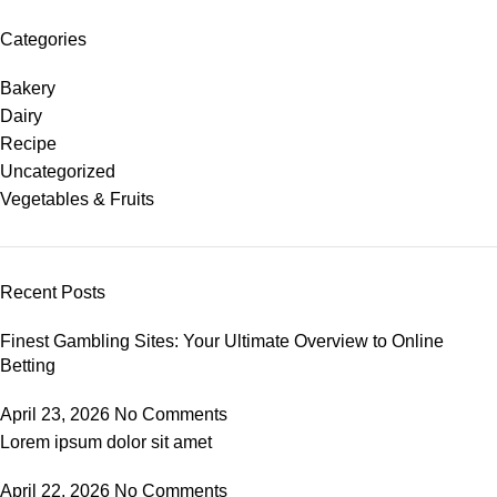
Categories
Bakery
Dairy
Recipe
Uncategorized
Vegetables & Fruits
Recent Posts
Finest Gambling Sites: Your Ultimate Overview to Online
Betting
April 23, 2026
No Comments
Lorem ipsum dolor sit amet
April 22, 2026
No Comments