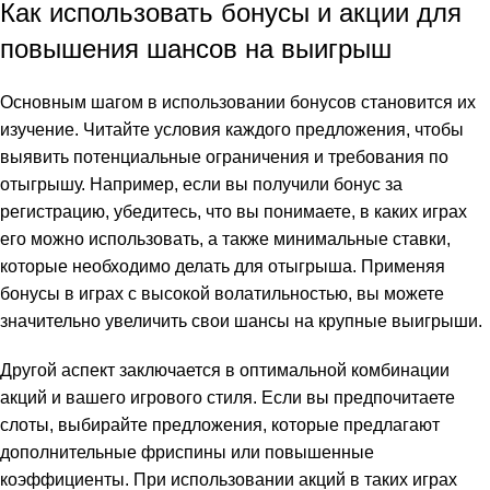
Как использовать бонусы и акции для
повышения шансов на выигрыш
Основным шагом в использовании бонусов становится их
изучение. Читайте условия каждого предложения, чтобы
выявить потенциальные ограничения и требования по
отыгрышу. Например, если вы получили бонус за
регистрацию, убедитесь, что вы понимаете, в каких играх
его можно использовать, а также минимальные ставки,
которые необходимо делать для отыгрыша. Применяя
бонусы в играх с высокой волатильностью, вы можете
значительно увеличить свои шансы на крупные выигрыши.
Другой аспект заключается в оптимальной комбинации
акций и вашего игрового стиля. Если вы предпочитаете
слоты, выбирайте предложения, которые предлагают
дополнительные фриспины или повышенные
коэффициенты. При использовании акций в таких играх