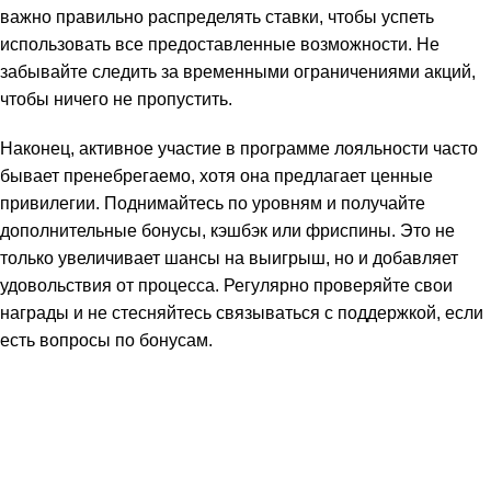
важно правильно распределять ставки, чтобы успеть
использовать все предоставленные возможности. Не
забывайте следить за временными ограничениями акций,
чтобы ничего не пропустить.
Наконец, активное участие в программе лояльности часто
бывает пренебрегаемо, хотя она предлагает ценные
привилегии. Поднимайтесь по уровням и получайте
дополнительные бонусы, кэшбэк или фриспины. Это не
только увеличивает шансы на выигрыш, но и добавляет
удовольствия от процесса. Регулярно проверяйте свои
награды и не стесняйтесь связываться с поддержкой, если
есть вопросы по бонусам.