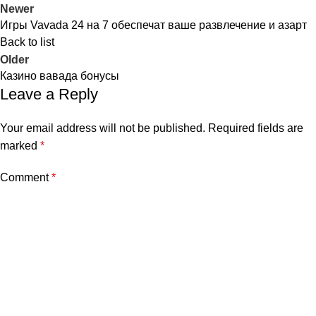
Newer
Игры Vavada 24 на 7 обеспечат ваше развлечение и азарт
Back to list
Older
Казино вавада бонусы
Leave a Reply
Your email address will not be published.
Required fields are
marked
*
Comment
*