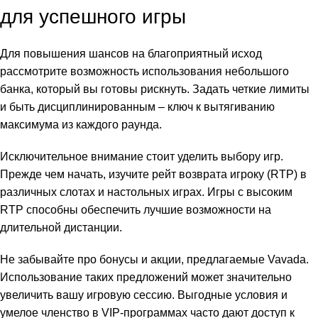
для успешного игры
Для повышения шансов на благоприятный исход
рассмотрите возможность использования небольшого
банка, который вы готовы рискнуть. Задать четкие лимиты
и быть дисциплинированным – ключ к вытягиванию
максимума из каждого раунда.
Исключительное внимание стоит уделить выбору игр.
Прежде чем начать, изучите рейт возврата игроку (RTP) в
различных слотах и настольных играх. Игры с высоким
RTP способны обеспечить лучшие возможности на
длительной дистанции.
Не забывайте про бонусы и акции, предлагаемые
Vavada
.
Использование таких предложений может значительно
увеличить вашу игровую сессию. Выгодные условия и
умелое членство в VIP-программах часто дают доступ к