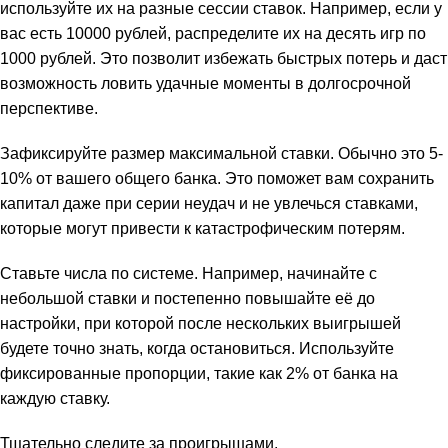
используйте их на разные сессии ставок. Например, если у
вас есть 10000 рублей, распределите их на десять игр по
1000 рублей. Это позволит избежать быстрых потерь и даст
возможность ловить удачные моменты в долгосрочной
перспективе.
Зафиксируйте размер максимальной ставки. Обычно это 5-
10% от вашего общего банка. Это поможет вам сохранить
капитал даже при серии неудач и не увлечься ставками,
которые могут привести к катастрофическим потерям.
Ставьте числа по системе. Например, начинайте с
небольшой ставки и постепенно повышайте её до
настройки, при которой после нескольких выигрышей
будете точно знать, когда остановиться. Используйте
фиксированные пропорции, такие как 2% от банка на
каждую ставку.
Тщательно следите за проигрышами.