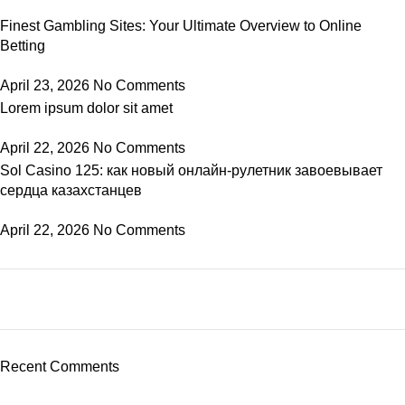
Finest Gambling Sites: Your Ultimate Overview to Online
Betting
April 23, 2026
No Comments
Lorem ipsum dolor sit amet
April 22, 2026
No Comments
Sol Casino 125: как новый онлайн‑рулетник завоевывает
сердца казахстанцев
April 22, 2026
No Comments
Recent Comments