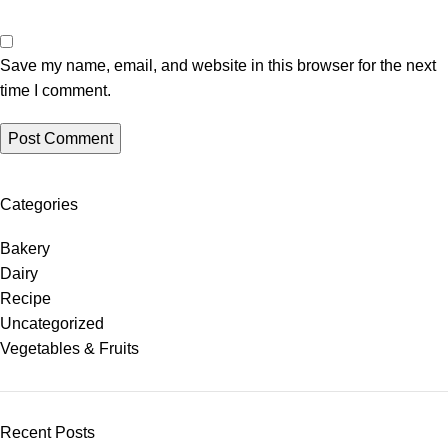
Save my name, email, and website in this browser for the next
time I comment.
Categories
Bakery
Dairy
Recipe
Uncategorized
Vegetables & Fruits
Recent Posts