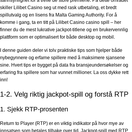
sannsynlighet for å treffe de store premiene. På dette området
skiller Lilibet Casino seg ut med rask utbetaling, et bredt
spillutvalg og en lisens fra Malta Gaming Authority. For å
komme i gang, ta en titt på
Lilibet Casino casino spill
– her
finner du de mest lukrative jackpot‑titlene og en brukervennlig
plattform som er optimalisert for både desktop og mobil.
I denne guiden deler vi tolv praktiske tips som hjelper både
nybegynnere og erfarne spillere med å maksimere sjansene
sine. Hvert tips er bygget på data fra bransjeundersøkelser og
erfaring fra spillere som har vunnet millioner. La oss dykke rett
inn!
1‑2. Velg riktig jackpot‑spill og forstå RTP
1. Sjekk RTP‑prosenten
Return to Player (RTP) er en viktig indikator på hvor mye av
innsatsen som betales tilbake over tid. Jackpot‑spill med RTP