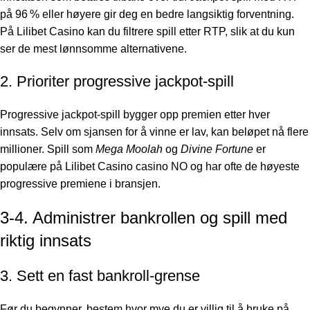
på 96 % eller høyere gir deg en bedre langsiktig forventning.
På Lilibet Casino kan du filtrere spill etter RTP, slik at du kun
ser de mest lønnsomme alternativene.
2. Prioriter progressive jackpot‑spill
Progressive jackpot‑spill bygger opp premien etter hver
innsats. Selv om sjansen for å vinne er lav, kan beløpet nå flere
millioner. Spill som
Mega Moolah
og
Divine Fortune
er
populære på Lilibet Casino casino NO og har ofte de høyeste
progressive premiene i bransjen.
3‑4. Administrer bankrollen og spill med
riktig innsats
3. Sett en fast bankroll‑grense
Før du begynner, bestem hvor mye du er villig til å bruke på