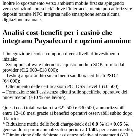
Inoltre lo spostamento verso ambienti mobile-first sta spingendo
verso soluzioni “one‑click” dove l’interfaccia utente può autorizzare
depositi tramite NFC integrata nello smartphone senza alcuna
digitazione manuale.
Analisi cost‑benefit per i casinò che
integrano Paysafecard e opzioni anonime
L’integrazione tecnica comporta diversi livelli d’investimento
iniziale:
– Sviluppo software interno o acquisto modulo SDK fornito dal
provider (€12 000–€18 000);
– Testing approfondito su ambienti sandbox certificati PSD2
(€4 000);
– Ottenimento delle certificazioni PCI DSS Level 1 (€6 500);
– Formazione staff assistenza clienti sulle specifiche operative dei
nuovi metodi (+10 % ore lavoro).
Questi costi totali variano tra €22 500 e €30 500, ammortizzabili
entro 12–18 mesi grazie ai benefici operativi osservabili subito dopo
il lancio:
* Riduzione media delle frodi charge‑back dal
0,9 %
al
< 0,05 %
,
generando risparmi annualizzati superiori a
€150k
per casino medio;
* Diminuzione delle richieste assistenza relative ai pagamenti (-30