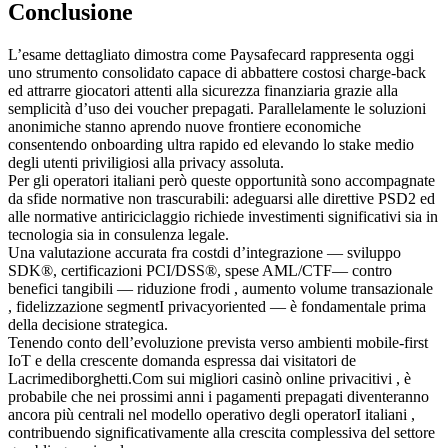
Conclusione
L’esame dettagliato dimostra come Paysafecard rappresenta oggi
uno strumento consolidato capace di abbattere costosi charge‑back
ed attrarre giocatori attenti alla sicurezza finanziaria grazie alla
semplicità d’uso dei voucher prepagati. Parallelamente le soluzioni
anonimiche stanno aprendo nuove frontiere economiche
consentendo onboarding ultra rapido ed elevando lo stake medio
degli utenti priviligiosi alla privacy assoluta.
Per gli operatori italiani però queste opportunità sono accompagnate
da sfide normative non trascurabili: adeguarsi alle direttive PSD2 ed
alle normative antiriciclaggio richiede investimenti significativi sia in
tecnologia sia in consulenza legale.
Una valutazione accurata fra cost​​​di d’integrazione — sviluppo
SDK®, certificazioni PCI/DSS®, spese AML/CTF— contro
benefici tangibili — riduzione frodi , aumento volume transazionale
, fidelizzazione segment​I privacy­oriented — è fondamentale prima
della decisione strategica.
Tenendo conto dell’evoluzione prevista verso ambienti mobile‐first
IoT e della crescente domanda espressa dai visitatori de
Lacrimediborghetti.Com sui migliori casinò online priv​​aci​​tivi , è
probabile che nei prossimi anni i pagamenti prepagati diventeranno
ancora più centrali nel modello operativo degli operator​I italiani ,
contribuendo significativamente alla crescita complessiva del settore