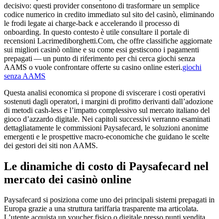
decisivo: questi provider consentono di trasformare un semplice
codice numerico in credito immediato sul sito del casinò, eliminando
le frodi legate ai charge‑back e accelerando il processo di
onboarding. In questo contesto è utile consultare il portale di
recensioni Lacrimediborghetti.Com, che offre classifiche aggiornate
sui migliori casinò online e su come essi gestiscono i pagamenti
prepagati — un punto di riferimento per chi cerca giochi senza
AAMS o vuole confrontare offerte su casino online esteri.
giochi
senza AAMS
Questa analisi economica si propone di sviscerare i costi operativi
sostenuti dagli operatori, i margini di profitto derivanti dall’adozione
di metodi cash‑less e l’impatto complessivo sul mercato italiano del
gioco d’azzardo digitale. Nei capitoli successivi verranno esaminati
dettagliatamente le commissioni Paysafecard, le soluzioni anonime
emergenti e le prospettive macro‑economiche che guidano le scelte
dei gestori dei siti non AAMS.
Le dinamiche di costo di Paysafecard nel
mercato dei casinò online
Paysafecard si posiziona come uno dei principali sistemi prepagati in
Europa grazie a una struttura tariffaria trasparente ma articolata.
L’utente acquista un voucher fisico o digitale presso punti vendita