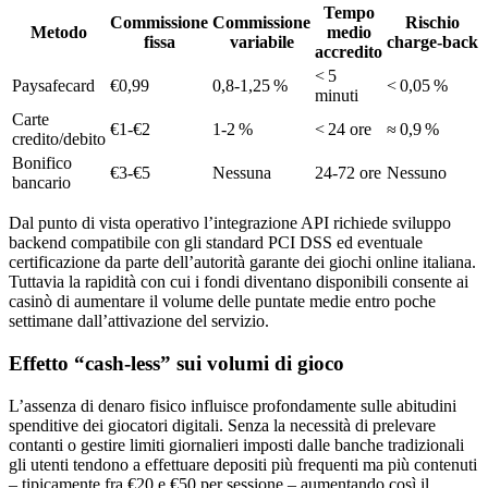
Tempo
Commissione
Commissione
Rischio
Metodo
medio
fissa
variabile
charge‑back
accredito
< 5
Paysafecard
€0,99
0,8‑1,25 %
< 0,05 %
minuti
Carte
€1‑€2
1‑2 %
< 24 ore
≈ 0,9 %
credito/debito
Bonifico
€3‑€5
Nessuna
24‑72 ore
Nessuno
bancario
Dal punto di vista operativo l’integrazione API richiede sviluppo
backend compatibile con gli standard PCI DSS ed eventuale
certificazione da parte dell’autorità garante dei giochi online italiana.
Tuttavia la rapidità con cui i fondi diventano disponibili consente ai
casinò di aumentare il volume delle puntate medie entro poche
settimane dall’attivazione del servizio.
Effetto “cash‑less” sui volumi di gioco
L’assenza di denaro fisico influisce profondamente sulle abitudini
spenditive dei giocatori digitali. Senza la necessità di prelevare
contanti o gestire limiti giornalieri imposti dalle banche tradizionali
gli utenti tendono a effettuare depositi più frequenti ma più contenuti
– tipicamente fra €20 e €50 per sessione – aumentando così il