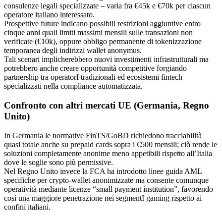
consulenze legali specializzate – varia fra €45k e €70k per ciascun
operatore italiano interessato.
Prospettive future indicano possibili restrizioni aggiuntive entro
cinque anni quali limiti massimi mensili sulle transazioni non
verificate (€10k), oppure obbligo permanente di tokenizzazione
temporanea degli indirizzi wallet anonymus.
Tali scenari implicherebbero nuovi investimenti infrastrutturali ma
potrebbero anche creare opportunità competitive forgiando
partnership tra operator​I tradizionali ed ecosistemi fintech
specializzati nella compliance automatizzata.
Confronto con altri mercati UE (Germania, Regno
Unito)
In Germania le normative FinTS/GoBD richiedono tracciabilità
quasi totale anche su prepaid cards sopra i €500 mensili; ciò rende le
soluzioni completamente anonime meno appetibili rispetto all’Italia
dove le soglie sono più permissive.
Nel Regno Unito invece la FCA ha introdotto linee guida AML
specifiche per crypto-wallet anonimizzate ma consente comunque
operatività mediante licenze “small payment institution”, favorendo
così una maggiore penetrazione nei segment​I gaming rispetto ai
confini italiani.