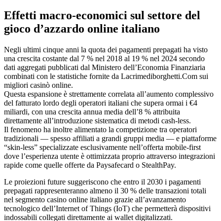
Effetti macro‑economici sul settore del
gioco d’azzardo online italiano
Negli ultimi cinque anni la quota dei pagamenti prepagati ha visto
una crescita costante dal 7 % nel 2018 al 19 % nel 2024 secondo
dati aggregati pubblicati dal Ministero dell’Economia Finanziaria
combinati con le statistiche fornite da Lacrimediborghetti.Com sui
migliori casinò online.
Questa espansione è strettamente correlata all’aumento complessivo
del fatturato lordo degli operatori italiani che supera ormai i €4
miliardi, con una crescita annua media dell’8 % attribuita
direttamente all’introduzione sistematica di metodi cash‑less.
Il fenomeno ha inoltre alimentato la competizione tra operatori
tradizionali — spesso affiliati a grandi gruppi media — e piattaforme
“skin‑less” specializzate esclusivamente nell’offerta mobile-first
dove l’esperienza utente è ottimizzata proprio attraverso integrazioni
rapide come quelle offerte da Paysafecard o StealthPay.
Le proiezioni future suggeriscono che entro il 2030 i pagamenti
prepagati rappresenteranno almeno il 30 % delle transazioni totali
nel segmento casino online italiano grazie all’avanzamento
tecnologico dell’Internet of Things (IoT) che permetterà dispositivi
indossabili collegati direttamente ai wallet digitalizzati.