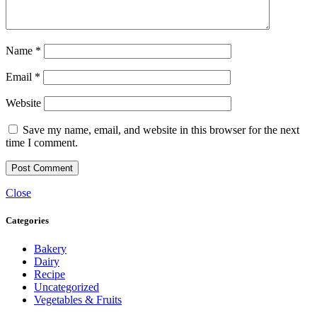
Name
*
Email
*
Website
Save my name, email, and website in this browser for the next
time I comment.
Close
Categories
Bakery
Dairy
Recipe
Uncategorized
Vegetables & Fruits