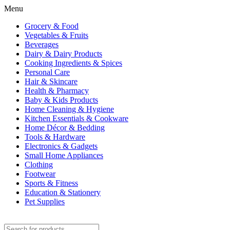
Menu
Grocery & Food
Vegetables & Fruits
Beverages
Dairy & Dairy Products
Cooking Ingredients & Spices
Personal Care
Hair & Skincare
Health & Pharmacy
Baby & Kids Products
Home Cleaning & Hygiene
Kitchen Essentials & Cookware
Home Décor & Bedding
Tools & Hardware
Electronics & Gadgets
Small Home Appliances
Clothing
Footwear
Sports & Fitness
Education & Stationery
Pet Supplies