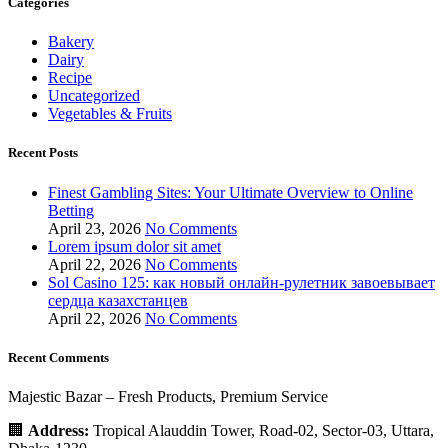
Categories
Bakery
Dairy
Recipe
Uncategorized
Vegetables & Fruits
Recent Posts
Finest Gambling Sites: Your Ultimate Overview to Online
Betting
April 23, 2026
No Comments
Lorem ipsum dolor sit amet
April 22, 2026
No Comments
Sol Casino 125: как новый онлайн‑рулетник завоевывает
сердца казахстанцев
April 22, 2026
No Comments
Recent Comments
Majestic Bazar – Fresh Products, Premium Service
🏢
Address:
Tropical Alauddin Tower, Road-02, Sector-03, Uttara,