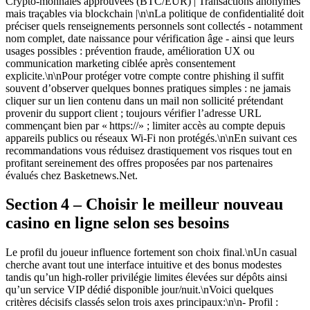
Crypto‑monnaies approuvées (BTC/EUR) | Transactions anonymes
mais traçables via blockchain |\n\nLa politique de confidentialité doit
préciser quels renseignements personnels sont collectés ‑ notamment
nom complet, date naissance pour vérification âge ‑ ainsi que leurs
usages possibles : prévention fraude, amélioration UX ou
communication marketing ciblée après consentement
explicite.\n\nPour protéger votre compte contre phishing il suffit
souvent d’observer quelques bonnes pratiques simples : ne jamais
cliquer sur un lien contenu dans un mail non sollicité prétendant
provenir du support client ; toujours vérifier l’adresse URL
commençant bien par « https://» ; limiter accès au compte depuis
appareils publics ou réseaux Wi‑Fi non protégés.\n\nEn suivant ces
recommandations vous réduisez drastiquement vos risques tout en
profitant sereinement des offres proposées par nos partenaires
évalués chez Basketnews.Net.
Section 4 – Choisir le meilleur nouveau
casino en ligne selon ses besoins
Le profil du joueur influence fortement son choix final.\nUn casual
cherche avant tout une interface intuitive et des bonus modestes
tandis qu’un high‑roller privilégie limites élevées sur dépôts ainsi
qu’un service VIP dédié disponible jour/nuit.\nVoici quelques
critères décisifs classés selon trois axes principaux:\n\n- Profil :