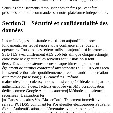
Seuls les établissements remplissant ces critères peuvent être
présentés comme recommandés sur notre plateforme indépendente.
Section 3 – Sécurité et confidentialité des
données
Les technologies anti‑fraude constituent aujourd’hui le socle
fondamental sur lequel repose toute confiance entre joueur et
opérateur.\nTous les sites sérieux utilisent aujourd’hui le protocole
SSL/TLS avec chiffrement AES‑256 bits afin que chaque échange
entre votre navigateur et les serveurs soit illisible pour tout
tiers.\nDes audits externes menés chaque trimestre permettent
également de certifier conformité aux standards eCOGRA ou iTech
Labs.\n\nGestionnaire quotidiennement recommandé — la création
d’un mot de passe long (>12 caractères), mêlant
majuscules/minuscules/symboles — est complété idéalement par une
authentification à deux facteurs envoyée via SMS ou application
dédiée comme Google Authenticator.\n\n| Méthodes de paiement
sécurisées | Description |\n|———————————|————-
|\n| Cartes bancaires Visa/MasterCard | Traitement immédiat via
serveur PCI DSS compliant |\n| Portefeuilles électroniques PayPal &
Skrill | Authentification supplémentaire avant transaction |\n|