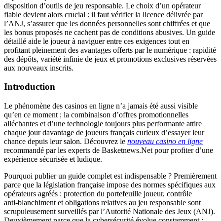
disposition d’outils de jeu responsable. Le choix d’un opérateur
fiable devient alors crucial : il faut vérifier la licence délivrée par
l’ANJ, s’assurer que les données personnelles sont chiffrées et que
les bonus proposés ne cachent pas de conditions abusives. Un guide
détaillé aide le joueur à naviguer entre ces exigences tout en
profitant pleinement des avantages offerts par le numérique : rapidité
des dépôts, variété infinie de jeux et promotions exclusives réservées
aux nouveaux inscrits.
Introduction
Le phénomène des casinos en ligne n’a jamais été aussi visible
qu’en ce moment ; la combinaison d’offres promotionnelles
alléchantes et d’une technologie toujours plus performante attire
chaque jour davantage de joueurs français curieux d’essayer leur
chance depuis leur salon. Découvrez le
nouveau casino en ligne
recommandé par les experts de Basketnews.Net pour profiter d’une
expérience sécurisée et ludique.
Pourquoi publier un guide complet est indispensable ? Premièrement
parce que la législation française impose des normes spécifiques aux
opérateurs agréés : protection du portefeuille joueur, contrôle
anti‑blanchiment et obligations relatives au jeu responsable sont
scrupuleusement surveillés par l’Autorité Nationale des Jeux (ANJ).
Deuxièmement parce que la cybersécurité évolue constamment ;