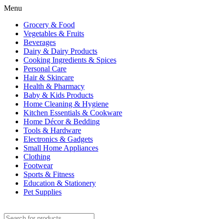
Menu
Grocery & Food
Vegetables & Fruits
Beverages
Dairy & Dairy Products
Cooking Ingredients & Spices
Personal Care
Hair & Skincare
Health & Pharmacy
Baby & Kids Products
Home Cleaning & Hygiene
Kitchen Essentials & Cookware
Home Décor & Bedding
Tools & Hardware
Electronics & Gadgets
Small Home Appliances
Clothing
Footwear
Sports & Fitness
Education & Stationery
Pet Supplies