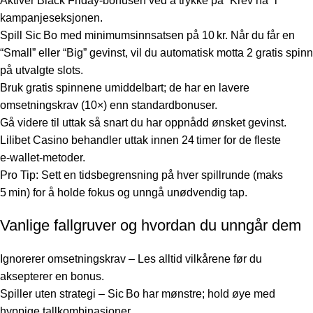
Aktiver Black Friday‑bonusen ved å trykke på “Krev nå” i
kampanjeseksjonen.
Spill Sic Bo med minimumsinnsatsen på 10 kr. Når du får en
“Small” eller “Big” gevinst, vil du automatisk motta 2 gratis spinn
på utvalgte slots.
Bruk gratis spinnene umiddelbart; de har en lavere
omsetningskrav (10×) enn standardbonuser.
Gå videre til uttak så snart du har oppnådd ønsket gevinst.
Lilibet Casino behandler uttak innen 24 timer for de fleste
e‑wallet‑metoder.
Pro Tip: Sett en tidsbegrensning på hver spillrunde (maks
5 min) for å holde fokus og unngå unødvendig tap.
Vanlige fallgruver og hvordan du unngår dem
Ignorerer omsetningskrav – Les alltid vilkårene før du
aksepterer en bonus.
Spiller uten strategi – Sic Bo har mønstre; hold øye med
hyppige tallkombinasjoner.