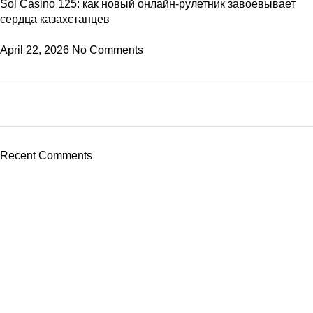
Sol Casino 125: как новый онлайн‑рулетник завоевывает
сердца казахстанцев
April 22, 2026
No Comments
Recent Comments
Majestic Bazar – Fresh Products, Premium Service
🏢
Address:
Tropical Alauddin Tower, Road-02, Sector-03,
Uttara, Dhaka-1230
📧
Email:
majesticbazarbd@gmail.com
📞
Contact:
01979019999 .
📞
Contact:
01969600065
Popular Categories