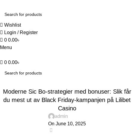
0
Wishlist
Login / Register
0
0.00
৳
Menu
0
0.00
৳
UNCATEGORIZED
Moderne Sic Bo‑strategier med bonuser: Slik får
du mest ut av Black Friday‑kampanjen på Lilibet
Casino
admin
On June 10, 2025
0