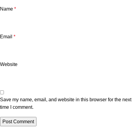
Name
*
Email
*
Website
Save my name, email, and website in this browser for the next
time I comment.