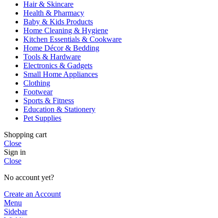
Hair & Skincare
Health & Pharmacy
Baby & Kids Products
Home Cleaning & Hygiene
Kitchen Essentials & Cookware
Home Décor & Bedding
Tools & Hardware
Electronics & Gadgets
Small Home Appliances
Clothing
Footwear
Sports & Fitness
Education & Stationery
Pet Supplies
Shopping cart
Close
Sign in
Close
No account yet?
Create an Account
Menu
Sidebar