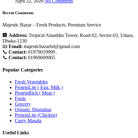
April 22, 2026
No Comments
Recent Comments
Majestic Bazar – Fresh Products, Premium Service
🏢
Address:
Tropical Alauddin Tower, Road-02, Sector-03, Uttara,
Dhaka-1230
📧
Email:
majesticbazarbd@gmail.com
📞
Contact:
01979019999 .
📞
Contact:
01969600065
Popular Categories
Fresh Vegetables
ProteinLite ( Egg, Milk )
ProteinRich ( Meat )
Fruits
Grocery
Organic Shomahar
ProteinLite (Chicken)
Curry Masala
Useful Links