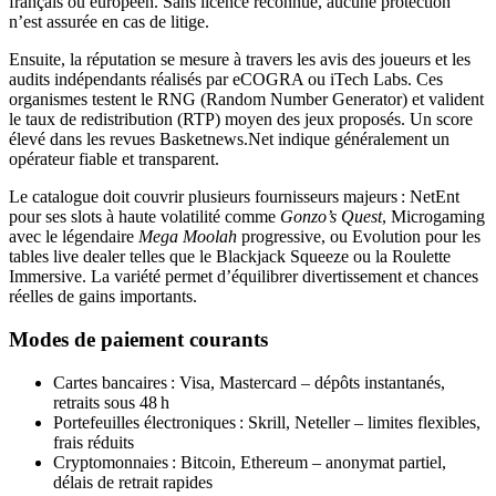
français ou européen. Sans licence reconnue, aucune protection
n’est assurée en cas de litige.
Ensuite, la réputation se mesure à travers les avis des joueurs et les
audits indépendants réalisés par eCOGRA ou iTech Labs. Ces
organismes testent le RNG (Random Number Generator) et valident
le taux de redistribution (RTP) moyen des jeux proposés. Un score
élevé dans les revues Basketnews.Net indique généralement un
opérateur fiable et transparent.
Le catalogue doit couvrir plusieurs fournisseurs majeurs : NetEnt
pour ses slots à haute volatilité comme
Gonzo’s Quest
, Microgaming
avec le légendaire
Mega Moolah
progressive, ou Evolution pour les
tables live dealer telles que le Blackjack Squeeze ou la Roulette
Immersive. La variété permet d’équilibrer divertissement et chances
réelles de gains importants.
Modes de paiement courants
Cartes bancaires : Visa, Mastercard – dépôts instantanés,
retraits sous 48 h
Portefeuilles électroniques : Skrill, Neteller – limites flexibles,
frais réduits
Cryptomonnaies : Bitcoin, Ethereum – anonymat partiel,
délais de retrait rapides