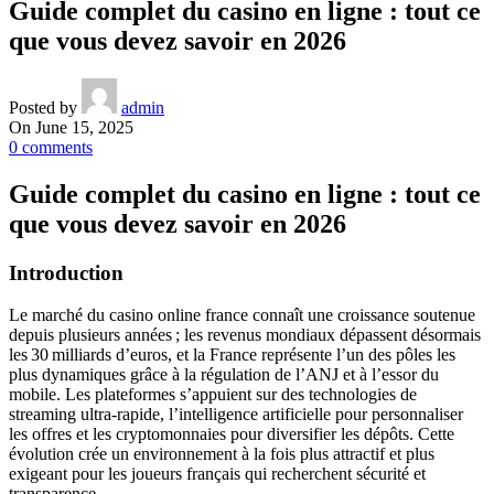
Guide complet du casino en ligne : tout ce
que vous devez savoir en 2026
Posted by
admin
On June 15, 2025
0
comments
Guide complet du casino en ligne : tout ce
que vous devez savoir en 2026
Introduction
Le marché du casino online france connaît une croissance soutenue
depuis plusieurs années ; les revenus mondiaux dépassent désormais
les 30 milliards d’euros, et la France représente l’un des pôles les
plus dynamiques grâce à la régulation de l’ANJ et à l’essor du
mobile. Les plateformes s’appuient sur des technologies de
streaming ultra‑rapide, l’intelligence artificielle pour personnaliser
les offres et les cryptomonnaies pour diversifier les dépôts. Cette
évolution crée un environnement à la fois plus attractif et plus
exigeant pour les joueurs français qui recherchent sécurité et
transparence.