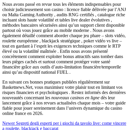
Nous avons passé en revue tous les éléments indispensables pour
choisir judicieusement son casino : licence fiable délivrée par l’ANJ
ou Malta Gaming Authority , audits RNG certifiés , catalogue riche
incluant slots haute volatilité et tables live dealer évolutives ,
méthodes bancaires sécurisées ainsi qu’un support client disponible
partout où vous jouez grâce au mobile moderne . Nous avons
également détaillé comment aborder chaque jeu phare – slots vidéo,
roulette européenne , blackjack stratégique , poker vidéo vs live –
tout en gardant à l’esprit les exigences techniques comme le RTP
élevé ou la volatilité maîtrisée . Enfin nous avons présenté
concrètement comment exploiter bonus attractifs sans tomber dans
leurs pièges cachés et surtout comment protéger votre santé
financière grâce aux outils d’auto‑limitation financière/temporelle
ainsi qu’au dispositif national FIJEL .
En suivant ces bonnes pratiques publiées régulièrement sur
Basketnews.Net, vous maximisez votre plaisir tout en limitant vos
risques financiers et psychologiques . Restez informés des dernières
nouveautés concernant les
nouveaux casinos en ligne
dès leur
lancement grâce à nos revues actualisées chaque mois – votre guide
fiable pour jouer sereinement dans l’univers dynamique du casino
online france en 2026.​
Newer
Segreti degli esperti per i giochi da tavolo live: come vincere
a roulette, blackjack e baccarat