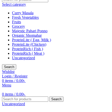
Select category
Curry Masala
Fresh Vegetables
Fruits
Grocery
Majestic Pahari Ponno
Organic Shomahar
ProteinLite ( Egg, Milk )
ProteinLite (Chicken)
ProteinRich ( Fish )
ProteinRich ( Meat )
Uncategorized
Search
Wishlist
Login / Register
0
items
/
0.00
৳
Menu
0
items
/
0.00
৳
Search
Uncategorized