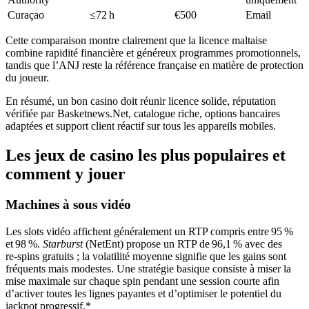
Curaçao
≤72 h
€500
Email
Cette comparaison montre clairement que la licence maltaise
combine rapidité financière et généreux programmes promotionnels,
tandis que l’ANJ reste la référence française en matière de protection
du joueur.
En résumé, un bon casino doit réunir licence solide, réputation
vérifiée par Basketnews.Net, catalogue riche, options bancaires
adaptées et support client réactif sur tous les appareils mobiles.
Les jeux de casino les plus populaires et
comment y jouer
Machines à sous vidéo
Les slots vidéo affichent généralement un RTP compris entre 95 %
et 98 %.
Starburst
(NetEnt) propose un RTP de 96,1 % avec des
re‑spins gratuits ; la volatilité moyenne signifie que les gains sont
fréquents mais modestes. Une stratégie basique consiste à miser la
mise maximale sur chaque spin pendant une session courte afin
d’activer toutes les lignes payantes et d’optimiser le potentiel du
jackpot progressif.*