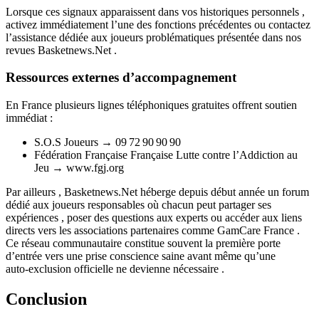
Lorsque ces signaux apparaissent dans vos historiques personnels ,
activez immédiatement l’une des fonctions précédentes ou contactez
l’assistance dédiée aux joueurs problématiques présentée dans nos
revues Basketnews.Net .
Ressources externes d’accompagnement
En France plusieurs lignes téléphoniques gratuites offrent soutien
immédiat :
S.O.S Joueurs → 09 72 90 90 90
Fédération Française Française Lutte contre l’Addiction au
Jeu → www.fgj.org
Par ailleurs , Basketnews.Net héberge depuis début année un forum
dédié aux joueurs responsables où chacun peut partager ses
expériences , poser des questions aux experts ou accéder aux liens
directs vers les associations partenaires comme GamCare France .
Ce réseau communautaire constitue souvent la première porte
d’entrée vers une prise conscience saine avant même qu’une
auto‑exclusion officielle ne devienne nécessaire .
Conclusion