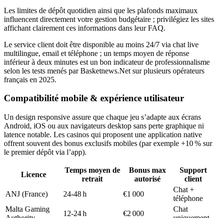
Les limites de dépôt quotidien ainsi que les plafonds maximaux
influencent directement votre gestion budgétaire ; privilégiez les sites
affichant clairement ces informations dans leur FAQ.
Le service client doit être disponible au moins 24/7 via chat live
multilingue, email et téléphone ; un temps moyen de réponse
inférieur à deux minutes est un bon indicateur de professionnalisme
selon les tests menés par Basketnews.Net sur plusieurs opérateurs
français en 2025.
Compatibilité mobile & expérience utilisateur
Un design responsive assure que chaque jeu s’adapte aux écrans
Android, iOS ou aux navigateurs desktop sans perte graphique ni
latence notable. Les casinos qui proposent une application native
offrent souvent des bonus exclusifs mobiles (par exemple +10 % sur
le premier dépôt via l’app).
Temps moyen de
Bonus max
Support
Licence
retrait
autorisé
client
Chat +
ANJ (France)
24‑48 h
€1 000
téléphone
Malta Gaming
Chat
12‑24 h
€2 000
Authority
uniquement