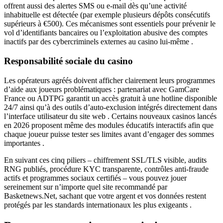
offrent aussi des alertes SMS ou e‑mail dès qu’une activité
inhabituelle est détectée (par exemple plusieurs dépôts consécutifs
supérieurs à €500). Ces mécanismes sont essentiels pour prévenir le
vol d’identifiants bancaires ou l’exploitation abusive des comptes
inactifs par des cybercriminels externes au casino lui‑même .
Responsabilité sociale du casino
Les opérateurs agréés doivent afficher clairement leurs programmes
d’aide aux joueurs problématiques : partenariat avec GamCare
France ou ADTPG garantit un accès gratuit à une hotline disponible
24/7 ainsi qu’à des outils d’auto‑exclusion intégrés directement dans
l’interface utilisateur du site web . Certains nouveaux casinos lancés
en 2026 proposent même des modules éducatifs interactifs afin que
chaque joueur puisse tester ses limites avant d’engager des sommes
importantes .
En suivant ces cinq piliers – chiffrement SSL/TLS visible, audits
RNG publiés, procédure KYC transparente, contrôles anti‑fraude
actifs et programmes sociaux certifiés – vous pouvez jouer
sereinement sur n’importe quel site recommandé par
Basketnews.Net, sachant que votre argent et vos données restent
protégés par les standards internationaux les plus exigeants .