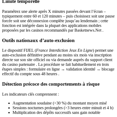
Limite temporelle
Paramétrez une alerte après X minutes passées devant l’écran –
typiquement entre 60 et 120 minutes – puis choisissez soit une pause
forcée soit une déconnexion complète jusqu’au lendemain ; cette
fonction est intégrée dans la plupart des applications mobiles
proposées par les casinos recommandés par Basketnews.Net .
Outils nationaux d’auto‑exclusion
Le dispositif FIJEL (
France Interdiction Jeux En Ligne
) permet une
auto‑exclusion définitive pendant au moins six mois via inscription
directe sur son site officiel ou via demande auprès du support client
du casino partenaire . La procédure se fait habituellement en trois
étapes simples : formulaire en ligne → validation identité → blocage
effectif du compte sous 48 heures .
Détection précoce des comportements à risque
Les indicateurs clés comprennent :
Augmentation soudaine (>30 %) du montant moyen misé
Sessions nocturnes prolongées (>3 heures entre minuit et 4 h)
Multiplication des dépôts successifs sans gain notable