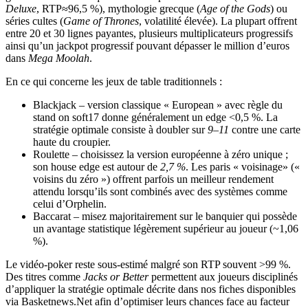
Deluxe
, RTP≈96,5 %), mythologie grecque (
Age of the Gods
) ou
séries cultes (
Game of Thrones
, volatilité élevée). La plupart offrent
entre 20 et 30 lignes payantes, plusieurs multiplicateurs progressifs
ainsi qu’un jackpot progressif pouvant dépasser le million d’euros
dans
Mega Moolah
.
En ce qui concerne les jeux de table traditionnels :
Blackjack – version classique « European » avec règle du
stand on soft17 donne généralement un edge <0,5 %. La
stratégie optimale consiste à doubler sur
9–11
contre une carte
haute du croupier.
Roulette – choisissez la version européenne à zéro unique ;
son house edge est autour de
2,7 %
. Les paris « voisinage» («
voisins du zéro ») offrent parfois un meilleur rendement
attendu lorsqu’ils sont combinés avec des systèmes comme
celui d’Orphelin.
Baccarat – misez majoritairement sur le banquier qui possède
un avantage statistique légèrement supérieur au joueur (~1,06
%).
Le vidéo‑poker reste sous‑estimé malgré son RTP souvent >99 %.
Des titres comme
Jacks or Better
permettent aux joueurs disciplinés
d’appliquer la stratégie optimale décrite dans nos fiches disponibles
via Basketnews.Net afin d’optimiser leurs chances face au facteur