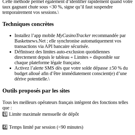
Cette méthode permet également d’identifier rapidement quand votre
taux gagnant chute sous <30 %, signe qu’il faut suspendre
temporairement vos sessions.\
Techniques concrètes
Installez l’app mobile
MyCasinoTracker
recommandée par
Basketnews.Net ; elle synchronise automatiquement vos
transactions via API bancaire sécurisée.
Définissez des limites auto‑exclusion quotidiennes
directement depuis le tableau « Limites » disponible sur
chaque plateforme légale française.
Activez l’alerte SMS dès que votre solde dépasse ±50 % du
budget alloué afin d’être immédiatement conscient(e) d’une
dérive potentielle.\
Outils proposés par les sites
Tous les meilleurs opérateurs français intègrent des fonctions telles
que :
1️⃣ Limite maximale mensuelle de dépôt
2️⃣ Temps limité par session (<90 minutes)