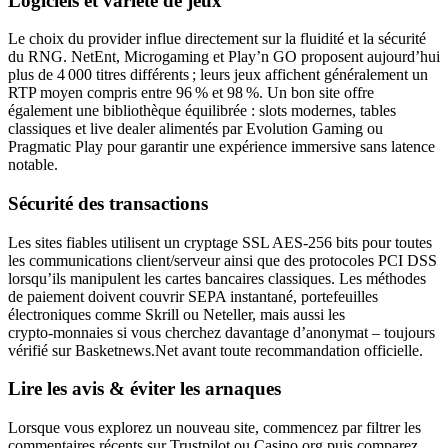
Logiciels et variété de jeux
Le choix du provider influe directement sur la fluidité et la sécurité
du RNG. NetEnt, Microgaming et Play’n GO proposent aujourd’hui
plus de 4 000 titres différents ; leurs jeux affichent généralement un
RTP moyen compris entre 96 % et 98 %. Un bon site offre
également une bibliothèque équilibrée : slots modernes, tables
classiques et live dealer alimentés par Evolution Gaming ou
Pragmatic Play pour garantir une expérience immersive sans latence
notable.
Sécurité des transactions
Les sites fiables utilisent un cryptage SSL AES‑256 bits pour toutes
les communications client/serveur ainsi que des protocoles PCI DSS
lorsqu’ils manipulent les cartes bancaires classiques. Les méthodes
de paiement doivent couvrir SEPA instantané, portefeuilles
électroniques comme Skrill ou Neteller, mais aussi les
crypto‑monnaies si vous cherchez davantage d’anonymat – toujours
vérifié sur Basketnews.Net avant toute recommandation officielle.
Lire les avis & éviter les arnaques
Lorsque vous explorez un nouveau site, commencez par filtrer les
commentaires récents sur Trustpilot ou Casino.org puis comparez