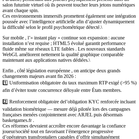
salon futuriste virtuel où ils peuvent toucher leurs jetons numériques
avant chaque spin.
Ces environnements immersifs promettent également une intégration
poussée avec l’intelligence artificielle afin d’ajuster dynamiquement
la difficulté selon le profil psychométrique détecté.\
Sur mobile , l’« instant play » continue son expansion : aucune
installation n’est requise ; HTML5 évolué garantit performance
fluide même sur réseaux LTE faibles . Les nouveaux standards
WebGL améliorent nettement la qualité graphique comparable
maintenant aux applications natives dédiées.\
Enfin , côté législation européenne , on anticipe deux grands
changements majeurs avant fin 2026 :
1️⃣ Uniformisation obligatoire du taux maximum RTP exigé (>95 %)
afin d’éviter toute concurrence déloyale entre États membres.
2️⃣ Renforcement obligatoire del’obligation KYC renforcée incluant
validation biométrique — mesure déjà pilotée lors des campagnes
françaises menées conjointement avec ARJEL puis désormais
basketgames.fr .
Ces réformes devraient accroître encore davantage la confiance
joueur/société tout en favorisant l’émergence progressive
d’opérateurs transfrontaliers capables d’offrir simultanément