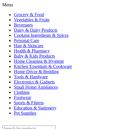
Menu
Grocery & Food
Vegetables & Fruits
Beverages
Dairy & Dairy Products
Cooking Ingredients & Spices
Personal Care
Hair & Skincare
Health & Pharmacy
Baby & Kids Products
Home Cleaning & Hygiene
Kitchen Essentials & Cookware
Home Décor & Bedding
Tools & Hardware
Electronics & Gadgets
Small Home Appliances
Clothing
Footwear
Sports & Fitness
Education & Stationery
Pet Supplies