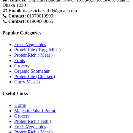
Dhaka-1230
📧
Email:
majesticbazarbd@gmail.com
📞
Contact:
01979019999 .
📞
Contact:
01969600065
Popular Categories
Fresh Vegetables
ProteinLite ( Egg, Milk )
ProteinRich ( Meat )
Fruits
Grocery
Organic Shomahar
ProteinLite (Chicken)
Curry Masala
Useful Links
Home
Majestic Pahari Ponno
Grocery
ProteinRich ( Fish )
Fresh Vegetables
ProteinRich ( Meat )