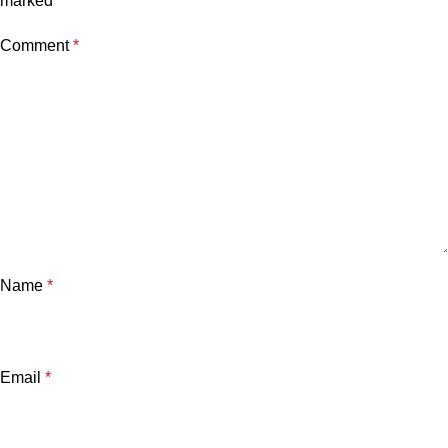
marked
*
Comment
*
Name
*
Email
*