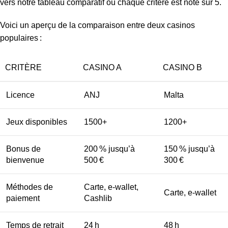
vers notre tableau comparatif où chaque critère est noté sur 5.
Voici un aperçu de la comparaison entre deux casinos
populaires :
CRITÈRE
CASINO A
CASINO B
Licence
ANJ
Malta
Jeux disponibles
1500+
1200+
Bonus de
200 % jusqu’à
150 % jusqu’à
bienvenue
500 €
300 €
Méthodes de
Carte, e‑wallet,
Carte, e‑wallet
paiement
Cashlib
Temps de retrait
24 h
48 h