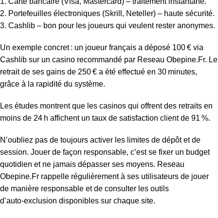
1. Carte bancaire (Visa, Mastercard) – traitement instantané.
2. Portefeuilles électroniques (Skrill, Neteller) – haute sécurité.
3. Cashlib – bon pour les joueurs qui veulent rester anonymes.
Un exemple concret : un joueur français a déposé 100 € via
Cashlib sur un casino recommandé par Reseau Obepine.Fr. Le
retrait de ses gains de 250 € a été effectué en 30 minutes,
grâce à la rapidité du système.
Les études montrent que les casinos qui offrent des retraits en
moins de 24 h affichent un taux de satisfaction client de 91 %.
N’oubliez pas de toujours activer les limites de dépôt et de
session. Jouer de façon responsable, c’est se fixer un budget
quotidien et ne jamais dépasser ses moyens. Reseau
Obepine.Fr rappelle régulièrement à ses utilisateurs de jouer
de manière responsable et de consulter les outils
d’auto‑exclusion disponibles sur chaque site.