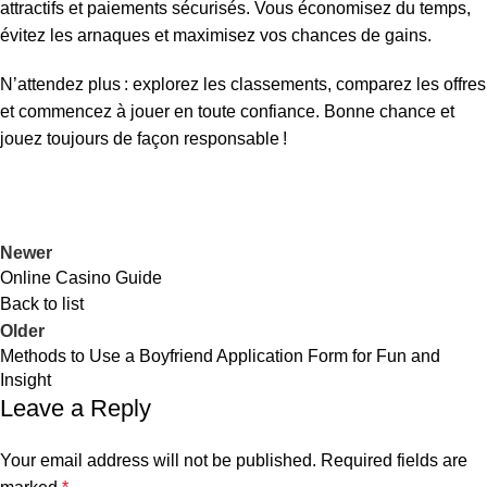
attractifs et paiements sécurisés. Vous économisez du temps,
évitez les arnaques et maximisez vos chances de gains.
N’attendez plus : explorez les classements, comparez les offres
et commencez à jouer en toute confiance. Bonne chance et
jouez toujours de façon responsable !
Newer
Online Casino Guide
Back to list
Older
Methods to Use a Boyfriend Application Form for Fun and
Insight
Leave a Reply
Your email address will not be published.
Required fields are