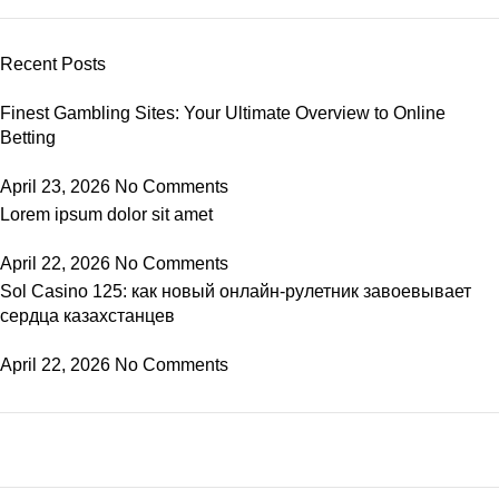
Recent Posts
Finest Gambling Sites: Your Ultimate Overview to Online
Betting
April 23, 2026
No Comments
Lorem ipsum dolor sit amet
April 22, 2026
No Comments
Sol Casino 125: как новый онлайн‑рулетник завоевывает
сердца казахстанцев
April 22, 2026
No Comments