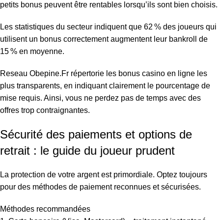
petits bonus peuvent être rentables lorsqu’ils sont bien choisis.
Les statistiques du secteur indiquent que 62 % des joueurs qui
utilisent un bonus correctement augmentent leur bankroll de
15 % en moyenne.
Reseau Obepine.Fr répertorie les bonus casino en ligne les
plus transparents, en indiquant clairement le pourcentage de
mise requis. Ainsi, vous ne perdez pas de temps avec des
offres trop contraignantes.
Sécurité des paiements et options de
retrait : le guide du joueur prudent
La protection de votre argent est primordiale. Optez toujours
pour des méthodes de paiement reconnues et sécurisées.
Méthodes recommandées