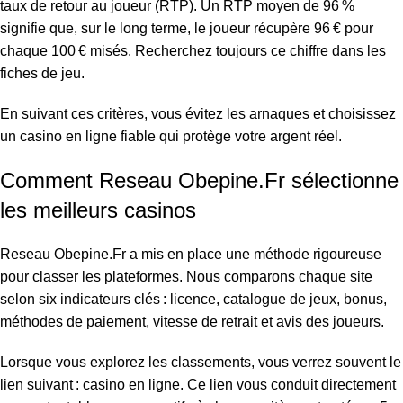
taux de retour au joueur (RTP). Un RTP moyen de 96 %
signifie que, sur le long terme, le joueur récupère 96 € pour
chaque 100 € misés. Recherchez toujours ce chiffre dans les
fiches de jeu.
En suivant ces critères, vous évitez les arnaques et choisissez
un casino en ligne fiable qui protège votre argent réel.
Comment Reseau Obepine.Fr sélectionne
les meilleurs casinos
Reseau Obepine.Fr a mis en place une méthode rigoureuse
pour classer les plateformes. Nous comparons chaque site
selon six indicateurs clés : licence, catalogue de jeux, bonus,
méthodes de paiement, vitesse de retrait et avis des joueurs.
Lorsque vous explorez les classements, vous verrez souvent le
lien suivant :
casino en ligne
. Ce lien vous conduit directement