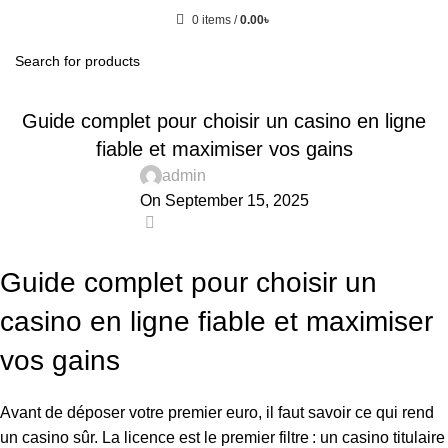
0
items
/
0.00
৳
UNCATEGORIZED
Guide complet pour choisir un casino en ligne
fiable et maximiser vos gains
admin
On September 15, 2025
0
Guide complet pour choisir un
casino en ligne fiable et maximiser
vos gains
Avant de déposer votre premier euro, il faut savoir ce qui rend
un casino sûr. La licence est le premier filtre : un casino titulaire