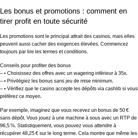
Les bonus et promotions : comment en
tirer profit en toute sécurité
Les promotions sont le principal attrait des casinos, mais elles
peuvent aussi cacher des exigences élevées. Commencez
toujours par lire les termes et conditions.
Conseils pour profiter des bonus
– • Choisissez des offres avec un wagering inférieur à 35x.
– • Privilégiez les bonus sans jeu de mise minimum.
– • Vérifiez que le casino accepte les dépôts via cashlib si vous
préférez ce moyen.
Par exemple, imaginez que vous recevez un bonus de 50 €
sans dépôt. Vous jouez à une machine à sous avec un RTP de
96,5 %. Statistiquement, vous pouvez vous attendre à
récupérer 48,25 € sur le long terme. Cela montre que même les