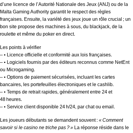
d’une licence de l’Autorité Nationale des Jeux (ANJ) ou de la
Malta Gaming Authority garantit le respect des règles
françaises. Ensuite, la variété des jeux joue un rôle crucial ; un
bon site propose des machines à sous, du blackjack, de la
roulette et même du poker en direct.
Les points à vérifier
– • Licence officielle et conformité aux lois françaises.
– • Logiciels fournis par des éditeurs reconnus comme NetEnt
ou Microgaming.
– • Options de paiement sécurisées, incluant les cartes
bancaires, les portefeuilles électroniques et le cashlib.
– • Temps de retrait rapides, généralement entre 24 et
48 heures.
– • Service client disponible 24 h/24, par chat ou email.
Les joueurs débutants se demandent souvent :
« Comment
savoir si le casino ne triche pas ? »
La réponse réside dans le