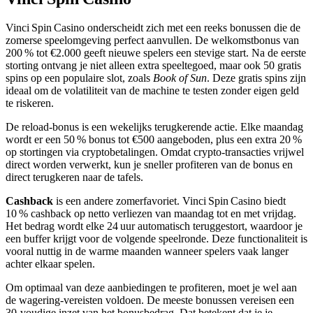
Vinci Spin Casino onderscheidt zich met een reeks bonussen die de
zomerse speelomgeving perfect aanvullen. De welkomstbonus van
200 % tot €2.000 geeft nieuwe spelers een stevige start. Na de eerste
storting ontvang je niet alleen extra speeltegoed, maar ook 50 gratis
spins op een populaire slot, zoals
Book of Sun
. Deze gratis spins zijn
ideaal om de volatiliteit van de machine te testen zonder eigen geld
te riskeren.
De reload‑bonus is een wekelijks terugkerende actie. Elke maandag
wordt er een 50 % bonus tot €500 aangeboden, plus een extra 20 %
op stortingen via cryptobetalingen. Omdat crypto‑transacties vrijwel
direct worden verwerkt, kun je sneller profiteren van de bonus en
direct terugkeren naar de tafels.
Cashback
is een andere zomerfavoriet. Vinci Spin Casino biedt
10 % cashback op netto verliezen van maandag tot en met vrijdag.
Het bedrag wordt elke 24 uur automatisch teruggestort, waardoor je
een buffer krijgt voor de volgende speelronde. Deze functionaliteit is
vooral nuttig in de warme maanden wanneer spelers vaak langer
achter elkaar spelen.
Om optimaal van deze aanbiedingen te profiteren, moet je wel aan
de wagering‑vereisten voldoen. De meeste bonussen vereisen een
30‑voudige inzet van het bonusbedrag. Dat betekent dat je je