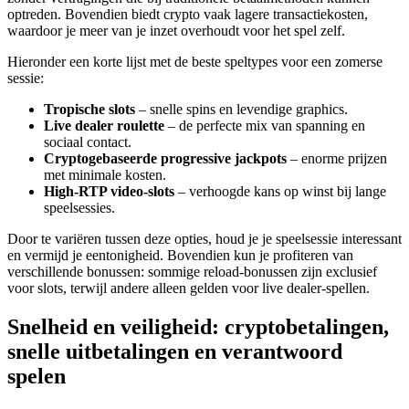
optreden. Bovendien biedt crypto vaak lagere transactiekosten,
waardoor je meer van je inzet overhoudt voor het spel zelf.
Hieronder een korte lijst met de beste speltypes voor een zomerse
sessie:
Tropische slots
– snelle spins en levendige graphics.
Live dealer roulette
– de perfecte mix van spanning en
sociaal contact.
Cryptogebaseerde progressive jackpots
– enorme prijzen
met minimale kosten.
High‑RTP video‑slots
– verhoogde kans op winst bij lange
speelsessies.
Door te variëren tussen deze opties, houd je je speelsessie interessant
en vermijd je eentonigheid. Bovendien kun je profiteren van
verschillende bonussen: sommige reload‑bonussen zijn exclusief
voor slots, terwijl andere alleen gelden voor live dealer‑spellen.
Snelheid en veiligheid: cryptobetalingen,
snelle uitbetalingen en verantwoord
spelen