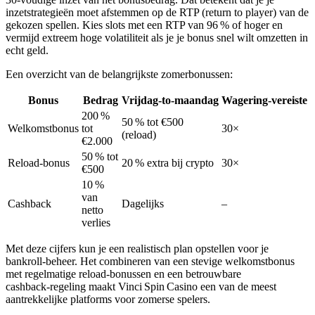
inzetstrategieën moet afstemmen op de RTP (return to player) van de
gekozen spellen. Kies slots met een RTP van 96 % of hoger en
vermijd extreem hoge volatiliteit als je je bonus snel wilt omzetten in
echt geld.
Een overzicht van de belangrijkste zomerbonussen:
Bonus
Bedrag
Vrijdag‑to‑maandag
Wagering‑vereiste
200 %
50 % tot €500
Welkomstbonus
tot
30×
(reload)
€2.000
50 % tot
Reload‑bonus
20 % extra bij crypto
30×
€500
10 %
van
Cashback
Dagelijks
–
netto
verlies
Met deze cijfers kun je een realistisch plan opstellen voor je
bankroll‑beheer. Het combineren van een stevige welkomstbonus
met regelmatige reload‑bonussen en een betrouwbare
cashback‑regeling maakt Vinci Spin Casino een van de meest
aantrekkelijke platforms voor zomerse spelers.