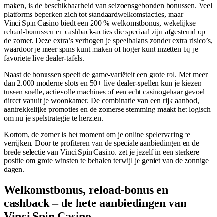
maken, is de beschikbaarheid van seizoensgebonden bonussen. Veel
platforms beperken zich tot standaardwelkomstacties, maar
Vinci Spin Casino biedt een 200 % welkomstbonus, wekelijkse
reload‑bonussen en cashback‑acties die speciaal zijn afgestemd op
de zomer. Deze extra’s verhogen je speelbalans zonder extra risico’s,
waardoor je meer spins kunt maken of hoger kunt inzetten bij je
favoriete live dealer‑tafels.
Naast de bonussen speelt de game‑variëteit een grote rol. Met meer
dan 2.000 moderne slots en 50+ live dealer‑spellen kun je kiezen
tussen snelle, actievolle machines of een echt casinogebaar gevoel
direct vanuit je woonkamer. De combinatie van een rijk aanbod,
aantrekkelijke promoties en de zomerse stemming maakt het logisch
om nu je spelstrategie te herzien.
Kortom, de zomer is het moment om je online spelervaring te
verrijken. Door te profiteren van de speciale aanbiedingen en de
brede selectie van Vinci Spin Casino, zet je jezelf in een sterkere
positie om grote winsten te behalen terwijl je geniet van de zonnige
dagen.
Welkomstbonus, reload‑bonus en
cashback – de hete aanbiedingen van
Vinci Spin Casino