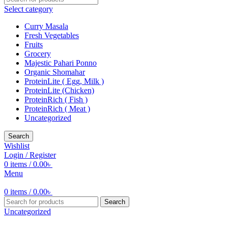
Select category
Curry Masala
Fresh Vegetables
Fruits
Grocery
Majestic Pahari Ponno
Organic Shomahar
ProteinLite ( Egg, Milk )
ProteinLite (Chicken)
ProteinRich ( Fish )
ProteinRich ( Meat )
Uncategorized
Search
Wishlist
Login / Register
0
items
/
0.00
৳
Menu
0
items
/
0.00
৳
Search
Uncategorized