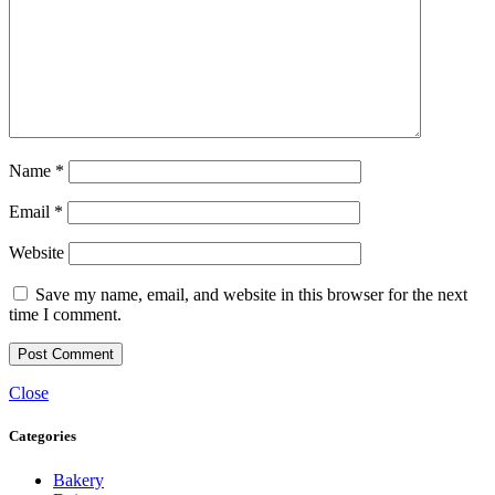
Name
*
Email
*
Website
Save my name, email, and website in this browser for the next
time I comment.
Close
Categories
Bakery