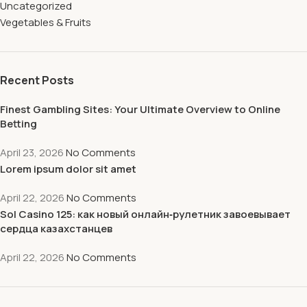
Uncategorized
Vegetables & Fruits
Recent Posts
Finest Gambling Sites: Your Ultimate Overview to Online
Betting
April 23, 2026
No Comments
Lorem ipsum dolor sit amet
April 22, 2026
No Comments
Sol Casino 125: как новый онлайн‑рулетник завоевывает
сердца казахстанцев
April 22, 2026
No Comments