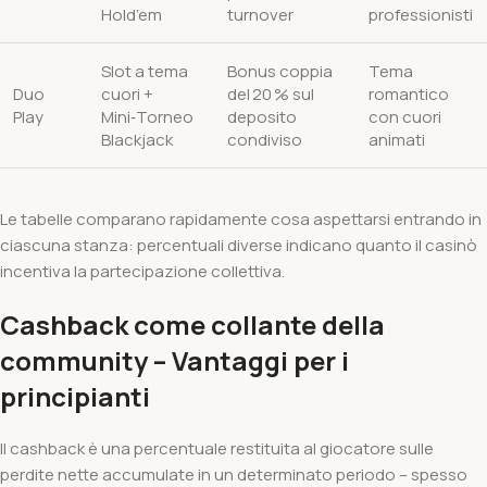
Hold’em
turnover
professionisti
Slot a tema
Bonus coppia
Tema
Duo
cuori +
del 20 % sul
romantico
Play
Mini‑Torneo
deposito
con cuori
Blackjack
condiviso
animati
Le tabelle comparano rapidamente cosa aspettarsi entrando in
ciascuna stanza: percentuali diverse indicano quanto il casinò
incentiva la partecipazione collettiva.
Cashback come collante della
community – Vantaggi per i
principianti
Il cashback è una percentuale restituita al giocatore sulle
perdite nette accumulate in un determinato periodo – spesso