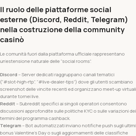
Il ruolo delle piattaforme social
esterne (Discord, Reddit, Telegram)
nella costruzione della community
casinò
Le comunità fuori dalla piattaforma ufficiale rappresentano
un’estensione naturale delle “social rooms”.
Discord
– Server dedicati raggruppano canali tematici
(“#slot‑high‑rtp”, “#live‑dealer‑tips”) dove gli utenti scambiano
screenshot delle vincite recenti ed organizzano meet‑up virtuali
durante tornei live.
Reddit
– Subreddit specifici ai singoli operatori consentono
discussioni approfondite sulle politiche KYC o sulle variazioni dei
termini del programma cashback.
Telegram
– Bot automatizzati inviano notifiche push sugli ultimi
bonus Valentine’s Day o sugli aggiornamenti delle classifiche