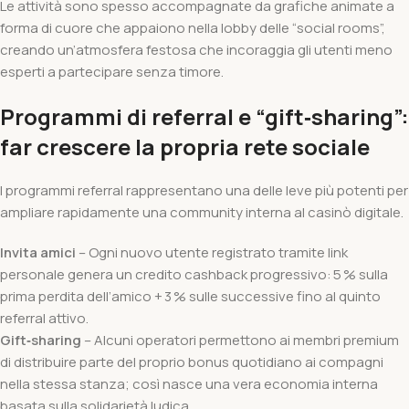
Le attività sono spesso accompagnate da grafiche animate a
forma di cuore che appaiono nella lobby delle “social rooms”,
creando un’atmosfera festosa che incoraggia gli utenti meno
esperti a partecipare senza timore.
Programmi di referral e “gift‑sharing”:
far crescere la propria rete sociale
I programmi referral rappresentano una delle leve più potenti per
ampliare rapidamente una community interna al casinò digitale.
Invita amici
– Ogni nuovo utente registrato tramite link
personale genera un credito cashback progressivo: 5 % sulla
prima perdita dell’amico + 3 % sulle successive fino al quinto
referral attivo.
Gift‑sharing
– Alcuni operatori permettono ai membri premium
di distribuire parte del proprio bonus quotidiano ai compagni
nella stessa stanza; così nasce una vera economia interna
basata sulla solidarietà ludica.