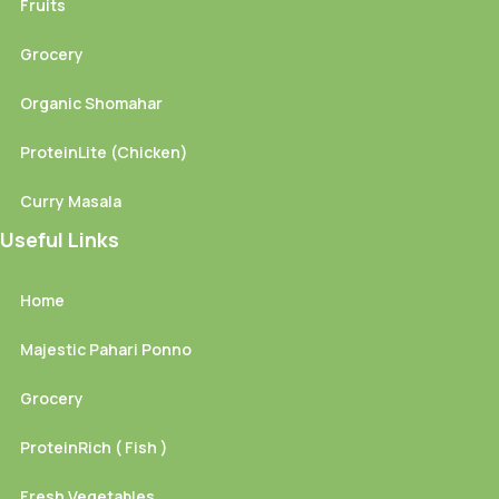
Fruits
Grocery
Organic Shomahar
ProteinLite (Chicken)
Curry Masala
Useful Links
Home
Majestic Pahari Ponno
Grocery
ProteinRich ( Fish )
Fresh Vegetables