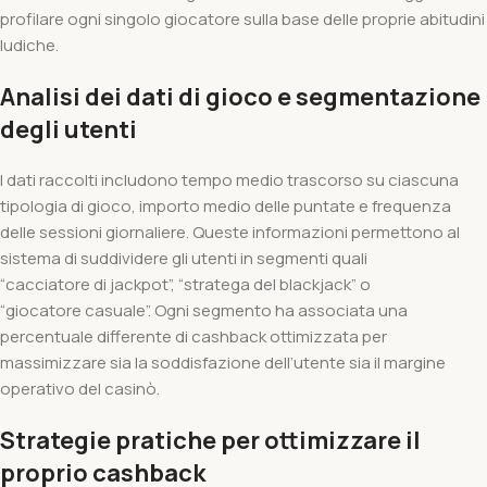
profilare ogni singolo giocatore sulla base delle proprie abitudini
ludiche.
Analisi dei dati di gioco e segmentazione
degli utenti
I dati raccolti includono tempo medio trascorso su ciascuna
tipologia di gioco, importo medio delle puntate e frequenza
delle sessioni giornaliere. Queste informazioni permettono al
sistema di suddividere gli utenti in segmenti quali
“cacciatore di jackpot”, “stratega del blackjack” o
“giocatore casuale”. Ogni segmento ha associata una
percentuale differente di cashback ottimizzata per
massimizzare sia la soddisfazione dell’utente sia il margine
operativo del casinò.
Strategie pratiche per ottimizzare il
proprio cashback