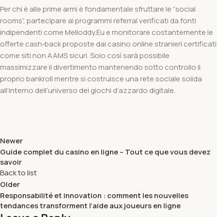
Per chi è alle prime armi è fondamentale sfruttare le “social
rooms”, partecipare ai programmi referral verificati da fonti
indipendenti come Melloddy.Eu e monitorare costantemente le
offerte cash‑back proposte dai casino online stranieri certificati
come siti non AAMS sicuri. Solo così sarà possibile
massimizzare il divertimento mantenendo sotto controllo il
proprio bankroll mentre si costruisce una rete sociale solida
all’interno dell’universo dei giochi d’azzardo digitale.
Newer
Guide complet du casino en ligne – Tout ce que vous devez
savoir
Back to list
Older
Responsabilité et innovation : comment les nouvelles
tendances transforment l’aide aux joueurs en ligne