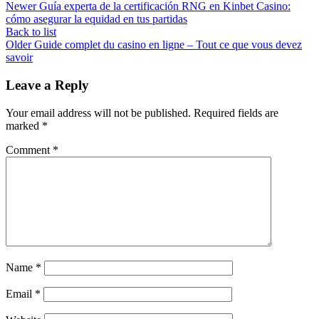
Newer
Guía experta de la certificación RNG en Kinbet Casino:
cómo asegurar la equidad en tus partidas
Back to list
Older
Guide complet du casino en ligne – Tout ce que vous devez
savoir
Leave a Reply
Your email address will not be published.
Required fields are
marked
*
Comment
*
Name
*
Email
*