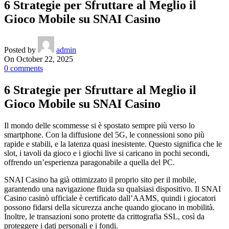
6 Strategie per Sfruttare al Meglio il
Gioco Mobile su SNAI Casino
Posted by
admin
On October 22, 2025
0
comments
6 Strategie per Sfruttare al Meglio il
Gioco Mobile su SNAI Casino
Il mondo delle scommesse si è spostato sempre più verso lo
smartphone. Con la diffusione del 5G, le connessioni sono più
rapide e stabili, e la latenza quasi inesistente. Questo significa che le
slot, i tavoli da gioco e i giochi live si caricano in pochi secondi,
offrendo un’esperienza paragonabile a quella del PC.
SNAI Casino ha già ottimizzato il proprio sito per il mobile,
garantendo una navigazione fluida su qualsiasi dispositivo. Il SNAI
Casino casinò ufficiale è certificato dall’AAMS, quindi i giocatori
possono fidarsi della sicurezza anche quando giocano in mobilità.
Inoltre, le transazioni sono protette da crittografia SSL, così da
proteggere i dati personali e i fondi.