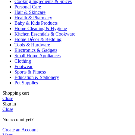
Cooking Ingredients & Spices
Personal Care
Hair & Skincare
Health & Pharmacy
Baby & Kids Products
Home Cleaning & Hygiene
Kitchen Essentials & Cookware
Home Décor & Bedding
Tools & Hardware
Electronics & Gadgets
Small Home Appliances
Clothing
Footwear
Sports & Fitness
Education & Stationery
Pet Supplies
Shopping cart
Close
Sign in
Close
No account yet?
Create an Account