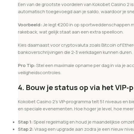
Een van de grootste voordelen van Kokobet Casino 2 i
automatisch toegevoegd aan je saldo, waardoor je snell
Voorbeeld:
Je legt €200 in op sportweddenschappen me
rakeback, wat gelijk staat aan een extra speelloon.
Kies daarnaast voor cryptovaluta zoals Bitcoin of Eth
bankoverschrijvingen die 2‑3 werkdagen kunnen duren.
Pro Tip:
Stel een maximale opname per dag in via je ac
veiligheidscontroles.
4. Bouw je status op via het VI
Kokobet Casino 2’s VIP‑programma telt 51 niveaus en b
en speciale evenementen. Hoe hoger je level, hoe meer
Stap 1:
Speel regelmatig en houd je maandelijkse omzet 
Stap 2:
Vraag een upgrade aan zodra je een nieuw nivea