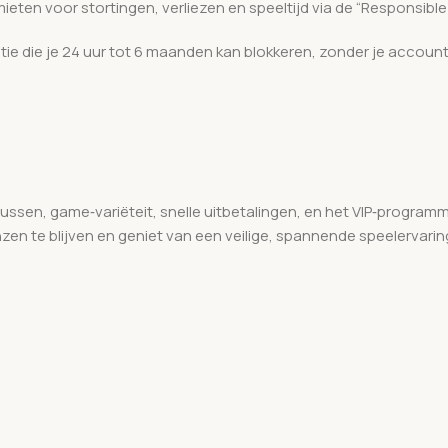
ieten voor stortingen, verliezen en speeltijd via de “Responsible
tie die je 24 uur tot 6 maanden kan blokkeren, zonder je account 
nussen, game‑variëteit, snelle uitbetalingen, en het VIP‑progra
enzen te blijven en geniet van een veilige, spannende speelervarin