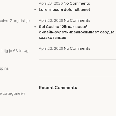
April 23, 2026
No Comments
Lorem ipsum dolor sit amet
April 22, 2026
No Comments
pins. Zorg dat je
Sol Casino 125: как новый
онлайн‑рулетник завоевывает сердца
казахстанцев
April 22, 2026
No Comments
rijg je €8 terug,
spins.
Recent Comments
 de categorieën