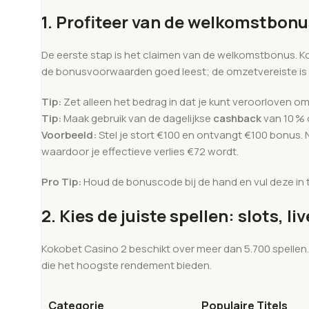
1. Profiteer van de welkomstbon
De eerste stap is het claimen van de welkomstbonus. Ko
de bonusvoorwaarden goed leest; de omzetvereiste is 3
Tip:
Zet alleen het bedrag in dat je kunt veroorloven om 
Tip:
Maak gebruik van de dagelijkse
cashback
van 10 % 
Voorbeeld:
Stel je stort €100 en ontvangt €100 bonus. N
waardoor je effectieve verlies €72 wordt.
Pro Tip:
Houd de bonuscode bij de hand en vul deze in tij
2. Kies de juiste spellen: slots,
Kokobet Casino 2 beschikt over meer dan 5.700 spellen. H
die het hoogste rendement bieden.
Categorie
Populaire Titels