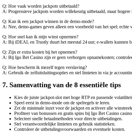
Q: Hoe vaak worden jackpots uitbetaald?
A: Progressieve jackpots worden willekeurig uitbetaald, maar hogere 
Q: Kan ik een jackpot winnen in de demo‑mode?
A: Nee, demo‑games geven alleen een voorbeeld van het spel; echte wi
Q: Hoe snel kan ik mijn winst opnemen?
A: Bij iDEAL en Trustly duurt het meestal 24 uur; e‑wallets kunnen 
Q: Zijn er extra kosten bij het opnemen?
A: Bij Igo Bet Casino zijn er geen verborgen opnamekosten; controle
Q: Hoe bescherm ik mezelf tegen verslaving?
A: Gebruik de zelfuitsluitingsopties en stel limieten in via je accountin
7. Samenvatting van de 8 essentiële tips
Kies de juiste jackpot‑slot met hoge RTP en passende volatiliteit
Speel eerst in demo‑mode om de spelregels te leren.
Zet de minimale inzet voor de jackpot en activeer alle winstree
Profiteer van bonussen en gratis spins bij Igo Bet Casino casino
Selecteer snelle betaalmethoden voor directe uitbetalingen.
Stel verantwoordelijke limieten en gebruik statistieken.
Controleer de uitbetalingsvoorwaarden en eventuele kosten.