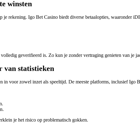
te winsten
op je rekening. Igo Bet Casino biedt diverse betaalopties, waaronder iD
volledig geverifieerd is. Zo kun je zonder vertraging genieten van je ja
 van statistieken
n in voor zowel inzet als speeltijd. De meeste platforms, inclusief Igo Be
n.
n.
erklein je het risico op problematisch gokken.