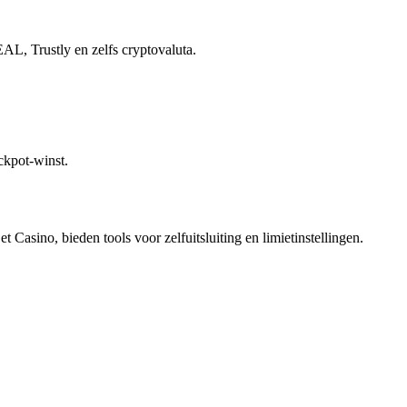
EAL, Trustly en zelfs cryptovaluta.
ckpot‑winst.
t Casino, bieden tools voor zelfuitsluiting en limietinstellingen.