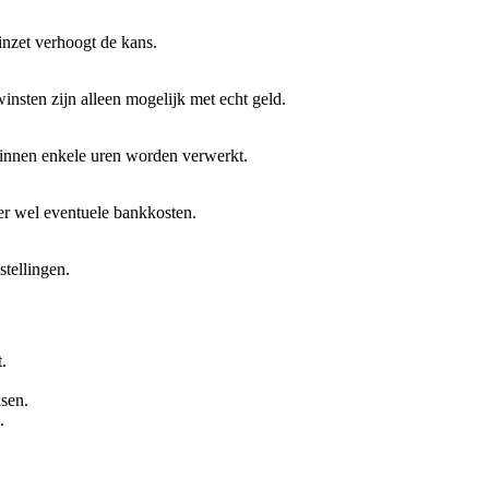
inzet verhoogt de kans.
nsten zijn alleen mogelijk met echt geld.
binnen enkele uren worden verwerkt.
er wel eventuele bankkosten.
stellingen.
.
ksen.
.