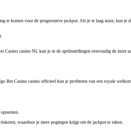
ng te komen voor de progressieve jackpot. Als je te laag inzet, kun je de
t.
go Bet Casino casino NL kun je in de spelinstellingen eenvoudig de inzet
Igo Bet Casino casino officieel kun je profiteren van een royale welkoms
n opnemen.
 riskeren, waardoor je meer pogingen krijgt om de jackpot te raken.