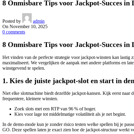
8 Onmisbare Tips voor Jackpot‑Succes in
Posted by
admin
On November 10, 2025
0
comments
8 Onmisbare Tips voor Jackpot‑Succes in
Het vinden van de perfecte strategie voor jackpot‑winsten kan lastig zi
maximaliseert. We vergelijken de aanpak met andere platforms en la
winstgevend te spelen.
1. Kies de juiste jackpot‑slot en start in 
Niet elke slotmachine biedt dezelfde jackpot‑kansen. Kijk eerst naar de
frequentere, kleinere winsten.
Zoek slots met een RTP van 96 % of hoger.
Kies voor lage tot middelmatige volatiliteit als je net begint.
In de demo‑mode kun je zonder risico testen welke spellen bij je pass
GO. Deze spellen laten je exact zien hoe de jackpot‑structuur werkt vo