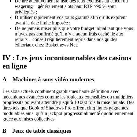
De lire attentivement la liste des jeux exclusifs au calcul du
wagering – généralement slots haut RTP >96 % sont
privilégiés ;
D’utiliser rapidement vos tours gratuits afin qu’ils expirent
avant la date limite imposée ;
De ne jamais miser plus que votre budget initial tant que vous
n’avez pas confirmé qu’il n’y a aucun frais caché lié aux
retraits – conseil régulièrement repris dans nos guides
éditoriaux chez Basketnews.Net.
IV : Les jeux incontournables des casinos
en ligne
A Machines à sous vidéo modernes
Les slots actuels combinent graphismes haute définition avec
mécaniques avancées comme les rouleaux extensibles ou multipliers
progressifs pouvant atteindre jusqu’à 10 000 fois la mise initiale. Des
titres tels que Book of Shadows Pro offrent cinq lignes gagnantes
modulables ainsi qu’un jackpot progressif alimenté quotidiennement
grâce aux mises collectives.
B Jeux de table classiques