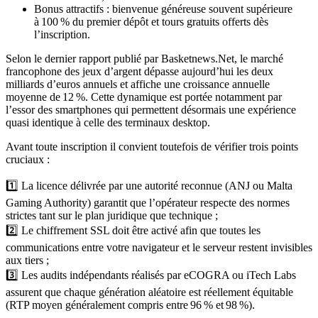
Bonus attractifs : bienvenue généreuse souvent supérieure
à 100 % du premier dépôt et tours gratuits offerts dès
l’inscription.
Selon le dernier rapport publié par Basketnews.Net, le marché
francophone des jeux d’argent dépasse aujourd’hui les deux
milliards d’euros annuels et affiche une croissance annuelle
moyenne de 12 %. Cette dynamique est portée notamment par
l’essor des smartphones qui permettent désormais une expérience
quasi identique à celle des terminaux desktop.
Avant toute inscription il convient toutefois de vérifier trois points
cruciaux :
1️⃣ La licence délivrée par une autorité reconnue (ANJ ou Malta
Gaming Authority) garantit que l’opérateur respecte des normes
strictes tant sur le plan juridique que technique ;
2️⃣ Le chiffrement SSL doit être activé afin que toutes les
communications entre votre navigateur et le serveur restent invisibles
aux tiers ;
3️⃣ Les audits indépendants réalisés par eCOGRA ou iTech Labs
assurent que chaque génération aléatoire est réellement équitable
(RTP moyen généralement compris entre 96 % et 98 %).