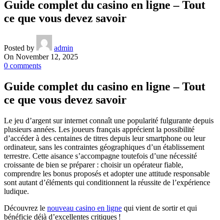
Guide complet du casino en ligne – Tout
ce que vous devez savoir
Posted by
admin
On November 12, 2025
0
comments
Guide complet du casino en ligne – Tout
ce que vous devez savoir
Le jeu d’argent sur internet connaît une popularité fulgurante depuis
plusieurs années. Les joueurs français apprécient la possibilité
d’accéder à des centaines de titres depuis leur smartphone ou leur
ordinateur, sans les contraintes géographiques d’un établissement
terrestre. Cette aisance s’accompagne toutefois d’une nécessité
croissante de bien se préparer : choisir un opérateur fiable,
comprendre les bonus proposés et adopter une attitude responsable
sont autant d’éléments qui conditionnent la réussite de l’expérience
ludique.
Découvrez le
nouveau casino en ligne
qui vient de sortir et qui
bénéficie déjà d’excellentes critiques !