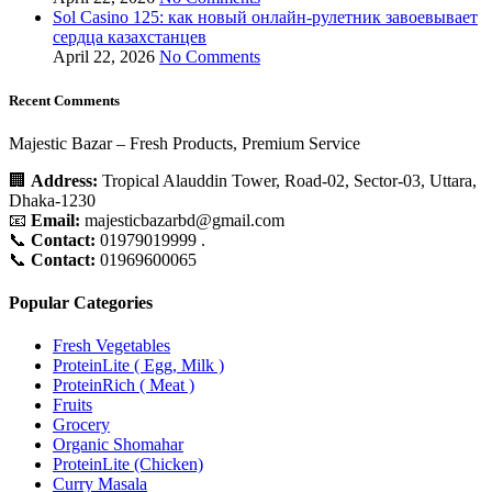
Sol Casino 125: как новый онлайн‑рулетник завоевывает
сердца казахстанцев
April 22, 2026
No Comments
Recent Comments
Majestic Bazar – Fresh Products, Premium Service
🏢
Address:
Tropical Alauddin Tower, Road-02, Sector-03, Uttara,
Dhaka-1230
📧
Email:
majesticbazarbd@gmail.com
📞
Contact:
01979019999 .
📞
Contact:
01969600065
Popular Categories
Fresh Vegetables
ProteinLite ( Egg, Milk )
ProteinRich ( Meat )
Fruits
Grocery
Organic Shomahar
ProteinLite (Chicken)
Curry Masala