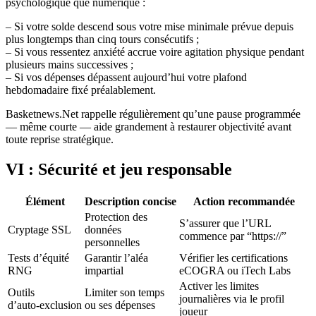
psychologique que numérique :
– Si votre solde descend sous votre mise minimale prévue depuis
plus longtemps than cinq tours consécutifs ;
– Si vous ressentez anxiété accrue voire agitation physique pendant
plusieurs mains successives ;
– Si vos dépenses dépassent aujourd’hui votre plafond
hebdomadaire fixé préalablement.
Basketnews.Net rappelle régulièrement qu’une pause programmée
— même courte — aide grandement à restaurer objectivité avant
toute reprise stratégique.
VI : Sécurité et jeu responsable
Élément
Description concise
Action recommandée
Protection des
S’assurer que l’URL
Cryptage SSL
données
commence par “https://”
personnelles
Tests d’équité
Garantir l’aléa
Vérifier les certifications
RNG
impartial
eCOGRA ou iTech Labs
Activer les limites
Outils
Limiter son temps
journalières via le profil
d’auto‑exclusion
ou ses dépenses
joueur