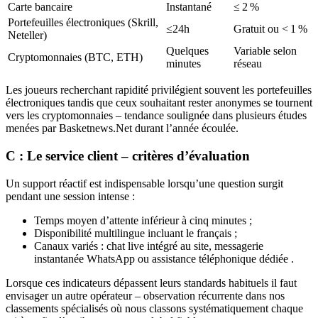
Carte bancaire
Instantané
≤ 2 %
Portefeuilles électroniques (Skrill,
≤24h
Gratuit ou < 1 %
Neteller)
Quelques
Variable selon
Cryptomonnaies (BTC, ETH)
minutes
réseau
Les joueurs recherchant rapidité privilégient souvent les portefeuilles
électroniques tandis que ceux souhaitant rester anonymes se tournent
vers les cryptomonnaies – tendance soulignée dans plusieurs études
menées par Basketnews.Net durant l’année écoulée.
C : Le service client – critères d’évaluation
Un support réactif est indispensable lorsqu’une question surgit
pendant une session intense :
Temps moyen d’attente inférieur à cinq minutes ;
Disponibilité multilingue incluant le français ;
Canaux variés : chat live intégré au site, messagerie
instantanée WhatsApp ou assistance téléphonique dédiée .
Lorsque ces indicateurs dépassent leurs standards habituels il faut
envisager un autre opérateur – observation récurrente dans nos
classements spécialisés où nous classons systématiquement chaque