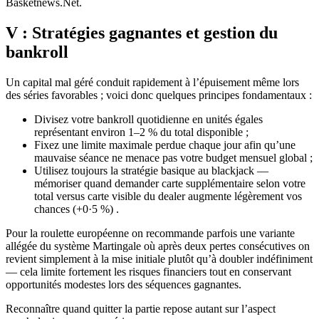
Basketnews.Net.
V : Stratégies gagnantes et gestion du
bankroll
Un capital mal géré conduit rapidement à l’épuisement même lors
des séries favorables ; voici donc quelques principes fondamentaux :
Divisez votre bankroll quotidienne en unités égales
représentant environ 1–2 % du total disponible ;
Fixez une limite maximale perdue chaque jour afin qu’une
mauvaise séance ne menace pas votre budget mensuel global ;
Utilisez toujours la stratégie basique au blackjack —
mémoriser quand demander carte supplémentaire selon votre
total versus carte visible du dealer augmente légèrement vos
chances (+0·5 %) .
Pour la roulette européenne on recommande parfois une variante
allégée du système Martingale où après deux pertes consécutives on
revient simplement à la mise initiale plutôt qu’à doubler indéfiniment
— cela limite fortement les risques financiers tout en conservant
opportunités modestes lors des séquences gagnantes.
Reconnaître quand quitter la partie repose autant sur l’aspect