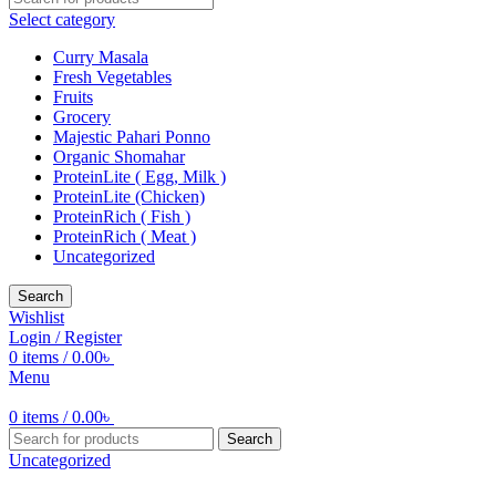
Select category
Curry Masala
Fresh Vegetables
Fruits
Grocery
Majestic Pahari Ponno
Organic Shomahar
ProteinLite ( Egg, Milk )
ProteinLite (Chicken)
ProteinRich ( Fish )
ProteinRich ( Meat )
Uncategorized
Search
Wishlist
Login / Register
0
items
/
0.00
৳
Menu
0
items
/
0.00
৳
Search
Uncategorized