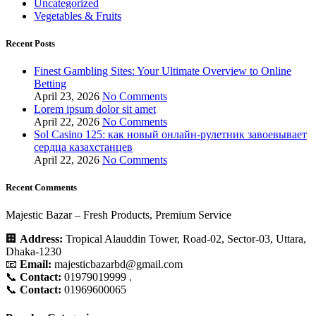
Uncategorized
Vegetables & Fruits
Recent Posts
Finest Gambling Sites: Your Ultimate Overview to Online
Betting
April 23, 2026
No Comments
Lorem ipsum dolor sit amet
April 22, 2026
No Comments
Sol Casino 125: как новый онлайн‑рулетник завоевывает
сердца казахстанцев
April 22, 2026
No Comments
Recent Comments
Majestic Bazar – Fresh Products, Premium Service
🏢
Address:
Tropical Alauddin Tower, Road-02, Sector-03, Uttara,
Dhaka-1230
📧
Email:
majesticbazarbd@gmail.com
📞
Contact:
01979019999 .
📞
Contact:
01969600065