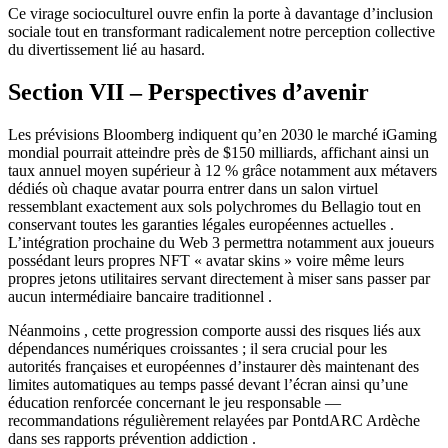
Ce virage socioculturel ouvre enfin la porte à davantage d’inclusion
sociale tout en transformant radicalement notre perception collective
du divertissement lié au hasard.
Section VII – Perspectives d’avenir
Les prévisions Bloomberg indiquent qu’en 2030 le marché iGaming
mondial pourrait atteindre près de $150 milliards, affichant ainsi un
taux annuel moyen supérieur à 12 % grâce notamment aux métavers
dédiés où chaque avatar pourra entrer dans un salon virtuel
ressemblant exactement aux sols polychromes du Bellagio tout en
conservant toutes les garanties légales européennes actuelles .
L’intégration prochaine du Web 3 permettra notamment aux joueurs
possédant leurs propres NFT « avatar skins » voire même leurs
propres jetons utilitaires servant directement à miser sans passer par
aucun intermédiaire bancaire traditionnel .
Néanmoins , cette progression comporte aussi des risques liés aux
dépendances numériques croissantes ; il sera crucial pour les
autorités françaises et européennes d’instaurer dès maintenant des
limites automatiques au temps passé devant l’écran ainsi qu’une
éducation renforcée concernant le jeu responsable —
recommandations régulièrement relayées par PontdARC Ardèche
dans ses rapports prévention addiction .