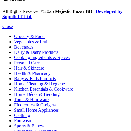
All Rights Reserved ©2025
Mejestic Bazar BD
|
Developed by
Supoth IT Ltd.
Close
Grocery & Food
Vegetables & Fruits
Beverages
Dairy & Dairy Products
Cooking Ingredients & Spices
Personal Care
Hair & Skincare
Health & Pharmacy
Baby & Kids Products
Home Cleaning & Hygiene
Kitchen Essentials & Cookware
Home Décor & Bedding
Tools & Hardware
Electronics & Gadgets
Small Home Appliances
Clothing
Footwear
Sports & Fitness