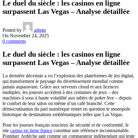
Le duel du siècle : les casinos en ligne
surpassent Las Vegas – Analyse détaillée
Posted by
admin
On November 24, 2025
0
comments
Le duel du siècle : les casinos en ligne
surpassent Las Vegas – Analyse détaillée
La dernière décennie a vu l’explosion des plateformes de jeu digital,
qui transforment le paysage du divertissement mondial comme
jamais auparavant. Grâce aux serveurs cloud et aux licences
multiples, les joueurs accèdent à des centaines de jeux – des
machines à sous à haute volatilité aux tables de poker live – depuis
le confort de leur salon ou même d’un café branché. Cette
démocratisation du pari numérique remet en question le monopole
historique de destinations emblématiques telles que Las Vegas.
Pour les joueurs français soucieux de sécurité et de conformité, le
site
casino en ligne france
constitue une référence incontournable.
Pontdarc Ardèche agit comme un comparateur indépendant qui teste