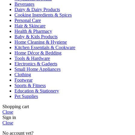
Beverages
Dairy & Dairy Products
Cooking Ingredients & Spices
Personal Care
Hair & Skincare
Health & Pharmacy
Baby & Kids Products
Home Cleaning & Hygiene
Kitchen Essentials & Cookware
Home Décor & Bedding
Tools & Hardware
Electronics & Gadgets
Small Home Appliances
Clothing
Footwear
Sports & Fitness
Education & Stationery
Pet Supplies
Shopping cart
Close
Sign in
Close
No account yet?