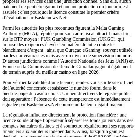
proposer ses services dans une juridiction donnée. Sans elle, aucun
paiement ne peut être garanti et aucune protection du joueur n’est
assurée ; c’est pourquoi la licence constitue le premier critère
d’évaluation sur Basketnews.Net.
Parmi les autorités les plus reconnues figurent la Malta Gaming
Authority (MGA), réputée pour son cadre fiscal attractif mais strict
sur le RTP moyen ; l’UK Gambling Commission (UKGC), qui
impose des exigences élevées en matière de lutte contre le
blanchiment d’argent ; ainsi que Curaçao eGaming, souvent utilisée
par les nouveaux sites mais avec un niveau de supervision moindre.
D’autres juridictions comme l’Autorité Nationale des Jeux (ANJ) en
France ou la Commission des Jeux de Gibraltar gagnent également
du terrain auprès du meilleur casino en ligne 2026.
Pour vérifier la validité d’une licence, rendez‑vous sur le site officiel
de l’autorité concernée et saisissez le numéro fourni dans le
pied‑de‑page du casino choisi. Un lien direct vers le registre public
doit apparaître ; l’absence de cette transparence est immédiatement
signalée par Basketnews.Net comme un facteur négatif majeur.
La régulation influence directement la protection financière : une
licence solide oblige l’opérateur à séparer les fonds joueurs dans des
comptes bancaires distincts et à soumettre régulièrement ses rapports
financiers aux auditeurs indépendants. Ainsi, lorsqu’un gain est
déclaré – par exemple un jackpot progressif de €150 000 sur Mega