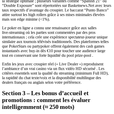
la stratégie optimale ; plusieurs variantes comme “Spanish 21” ou
“Double Exposure” sont répertoriées sur Basketnews.Net avec leurs
taux respectifs d’avantage du croupier. Le baccarat “Punto Banco”
attire surtout les high rollers grâce à ses mises minimales élevées
mais son edge minime (<1%).
Le poker en ligne a connu une renaissance grâce aux salles
live‑streaming où les parties sont commentées par des pros
internationaux ; cela crée une expérience spectateur‑joueur unique
similaire aux tournois télévisés traditionnels. Des plateformes telles
que PokerStars ou partypoker offrent également des cash games
instantanés avec buy‑in dès €10 pour toucher une audience large
tout en conservant une forte liquidité du pool prize‑pool .
Enfin les jeux avec croupier réel (« Live Dealer ») reproduisent
l’ambiance d’un vrai casino via un flux vidéo HD sécurisé . Les
critères essentiels sont la qualité du streaming (minimum Full HD),
la rapidité du chat texte/voix et la disponibilité multilingue des
dealers français ou anglais selon votre préférence.
Section 3 – Les bonus d’accueil et
promotions : comment les évaluer
intelligemment (≈ 250 mots)