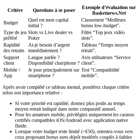
Exemple d’évaluation sur
Critère
Questions à se poser
Basketnews.Net
Quel est mon capital
Classement “Meilleurs
Budget
initial ?
bonus low‑budget”.
Type de jeu
Slots vs Live dealer vs
Filtre “Top jeux vidéo
préféré
Poker
slots”.
Rapidité
Ai‑je besoin d’argent
Tableau “Temps moyen
des retraits
immédiatement ?
retrait”.
Support
Langue parlée ?
Avis utilisateurs “Service
client
Disponibilité chat/phone ?
client”.
Mobile /
Je joue principalement sur
Test “Compatibilité
App
smartphone ?
mobile”.
Après avoir complété ce tableau mental, pondérez chaque critère
selon son importance relative :
Si votre priorité est rapidité, donnez plus poids au temps
moyen retrait indiqué dans notre comparatif annuel.
Pour les amateurs mobile, privilégiez uniquement les casinos
certifiés compatibles iOS/Android avec application native
fluide.
Lorsque votre budget reste limité (<€50), orientez-vous vers
ceux proposant
bonus sans dépôt
modérés couplés à faibles