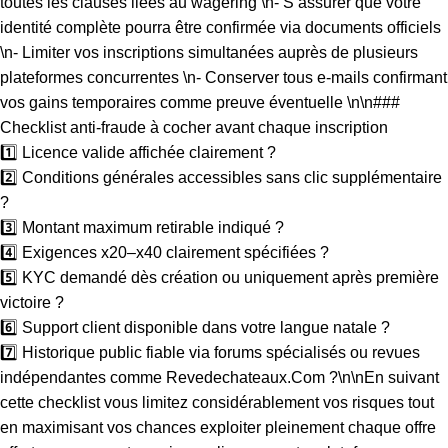
toutes les clauses liées au wagering \n- S’assurer que votre
identité complète pourra être confirmée via documents officiels
\n- Limiter vos inscriptions simultanées auprès de plusieurs
plateformes concurrentes \n- Conserver tous e‑mails confirmant
vos gains temporaires comme preuve éventuelle \n\n###
Checklist anti‑fraude à cocher avant chaque inscription
1️⃣ Licence valide affichée clairement ?
2️⃣ Conditions générales accessibles sans clic supplémentaire
?
3️⃣ Montant maximum retirable indiqué ?
4️⃣ Exigences x20–x40 clairement spécifiées ?
5️⃣ KYC demandé dès création ou uniquement après première
victoire ?
6️⃣ Support client disponible dans votre langue natale ?
7️⃣ Historique public fiable via forums spécialisés ou revues
indépendantes comme Revedechateaux.Com ?\n\nEn suivant
cette checklist vous limitez considérablement vos risques tout
en maximisant vos chances exploiter pleinement chaque offre