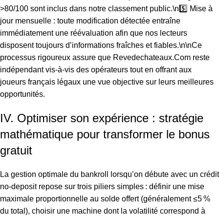
>80/100 sont inclus dans notre classement public.\n5️⃣ Mise à
jour mensuelle : toute modification détectée entraîne
immédiatement une réévaluation afin que nos lecteurs
disposent toujours d’informations fraîches et fiables.\n\nCe
processus rigoureux assure que Revedechateaux.Com reste
indépendant vis-à-vis des opérateurs tout en offrant aux
joueurs français légaux une vue objective sur leurs meilleures
opportunités.
IV. Optimiser son expérience : stratégie
mathématique pour transformer le bonus
gratuit
La gestion optimale du bankroll lorsqu’on débute avec un crédit
no‑deposit repose sur trois piliers simples : définir une mise
maximale proportionnelle au solde offert (généralement ≤5 %
du total), choisir une machine dont la volatilité correspond à