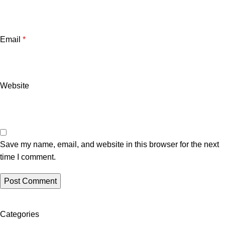
Email
*
Website
Save my name, email, and website in this browser for the next
time I comment.
Categories