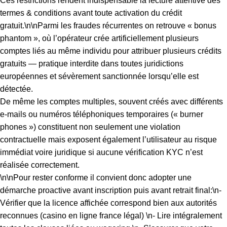
Ces restrictions rendent indispensable la lecture attentive des
termes & conditions avant toute activation du crédit
gratuit.\n\nParmi les fraudes récurrentes on retrouve « bonus
phantom », où l’opérateur crée artificiellement plusieurs
comptes liés au même individu pour attribuer plusieurs crédits
gratuits — pratique interdite dans toutes juridictions
européennes et sévèrement sanctionnée lorsqu’elle est
détectée.
De même les comptes multiples, souvent créés avec différents
e‑mails ou numéros téléphoniques temporaires (« burner
phones ») constituent non seulement une violation
contractuelle mais exposent également l’utilisateur au risque
immédiat voire juridique si aucune vérification KYC n’est
réalisée correctement.
\n\nPour rester conforme il convient donc adopt­er une
démarche proactive avant inscription puis avant retrait final:\n-
Vérifier que la licence affichée correspond bien aux autorités
reconnues (casino en ligne france légal) \n- Lire intégralement