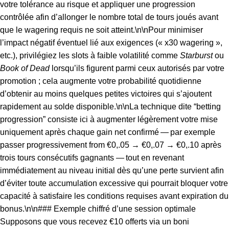
votre tolérance au risque et appliquer une progression
contrôlée afin d’allonger le nombre total de tours joués avant
que le wagering requis ne soit atteint.\n\nPour minimiser
l’impact négatif éventuel lié aux exigences (« x30 wagering »,
etc.), privilégiez les slots à faible volatilité comme
Starburst
ou
Book of Dead
lorsqu’ils figurent parmi ceux autorisés par votre
promotion ; cela augmente votre probabilité quotidienne
d’obtenir au moins quelques petites victoires qui s’ajoutent
rapidement au solde disponible.\n\nLa technique dite “betting
progression” consiste ici à augmenter légèrement votre mise
uniquement après chaque gain net confirmé — par exemple
passer progressivement from €0,.05 → €0,.07 → €0,.10 après
trois tours consécutifs gagnants — tout en revenant
immédiatement au niveau initial dès qu’une perte survient afin
d’éviter toute accumulation excessive qui pourrait bloquer votre
capacité à satisfaire les conditions requises avant expiration du
bonus.\n\n### Exemple chiffré d’une session optimale
Supposons que vous recevez €10 offerts via un boni