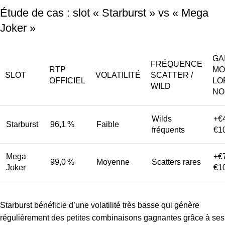
Étude de cas : slot « Starburst » vs « Mega
Joker »
GA
FRÉQUENCE
RTP
MO
SLOT
VOLATILITÉ
SCATTER /
OFFICIEL
LO
WILD
NO
Wilds
+€
Starburst
96,1 %
Faible
fréquents
€10
Mega
+€
99,0 %
Moyenne
Scatters rares
Joker
€10
Starburst bénéficie d’une volatilité très basse qui génère
régulièrement des petites combinaisons gagnantes grâce à ses