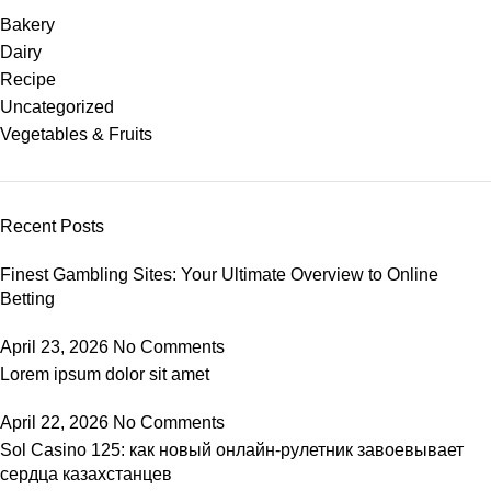
Bakery
Dairy
Recipe
Uncategorized
Vegetables & Fruits
Recent Posts
Finest Gambling Sites: Your Ultimate Overview to Online
Betting
April 23, 2026
No Comments
Lorem ipsum dolor sit amet
April 22, 2026
No Comments
Sol Casino 125: как новый онлайн‑рулетник завоевывает
сердца казахстанцев