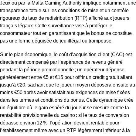
Jeux ou par la Malta Gaming Authority implique notamment une
transparence totale sur les conditions de mise et un contrôle
rigoureux du taux de redistribution (RTP) affiché aux joueurs
français légaux. Cette surveillance vise à protéger le
consommateur tout en garantissant que le bonus ne constitue
pas une forme déguisée de jeu illégal ou trompeuse.
Sur le plan économique, le coût d’acquisition client (CAC) est
directement compensé par l’espérance de revenu généré
pendant la période promotionnelle ; un opérateur dépense
généralement entre €5 et €15 pour offrir un crédit gratuit allant
jusqu’à €20, sachant que le joueur moyen déposera ensuite au
moins €50 après avoir satisfait aux exigences de mise fixées
dans les termes et conditions du bonus. Cette dynamique crée
un équilibre où le gain espéré du joueur se mesure contre la
rentabilité prévisionnelle du casino : si le taux de conversion
dépasse environ 12 %, l’opération devient rentable pour
l’établissement même avec un RTP légèrement inférieur à la