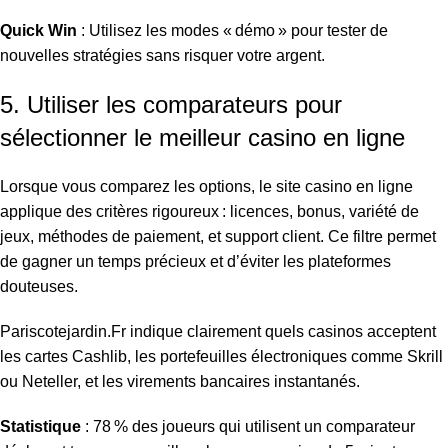
Quick Win
: Utilisez les modes « démo » pour tester de
nouvelles stratégies sans risquer votre argent.
5. Utiliser les comparateurs pour
sélectionner le meilleur casino en ligne
Lorsque vous comparez les options, le site
casino en ligne
applique des critères rigoureux : licences, bonus, variété de
jeux, méthodes de paiement, et support client. Ce filtre permet
de gagner un temps précieux et d’éviter les plateformes
douteuses.
Pariscotejardin.Fr indique clairement quels casinos acceptent
les cartes Cashlib, les portefeuilles électroniques comme Skrill
ou Neteller, et les virements bancaires instantanés.
Statistique
: 78 % des joueurs qui utilisent un comparateur