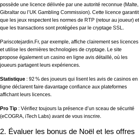
possède une licence délivrée par une autorité reconnue (Malte,
Gibraltar ou l’UK Gambling Commission). Cette licence garantit
que les jeux respectent les normes de RTP (retour au joueur) et
que les transactions sont protégées par le cryptage SSL.
Pariscotejardin.Fr, par exemple, affiche clairement ses licences
et utilise les dernières technologies de cryptage. Le site
propose également un casino en ligne avis détaillé, où les
joueurs partagent leurs expériences.
Statistique
: 92 % des joueurs qui lisent les avis de casinos en
ligne déclarent faire davantage confiance aux plateformes
affichant leurs licences.
Pro Tip
: Vérifiez toujours la présence d’un sceau de sécurité
(eCOGRA, iTech Labs) avant de vous inscrire.
2. Évaluer les bonus de Noël et les offres