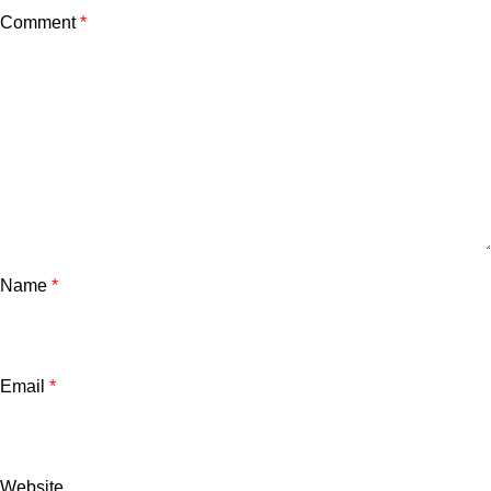
Comment
*
Name
*
Email
*
Website