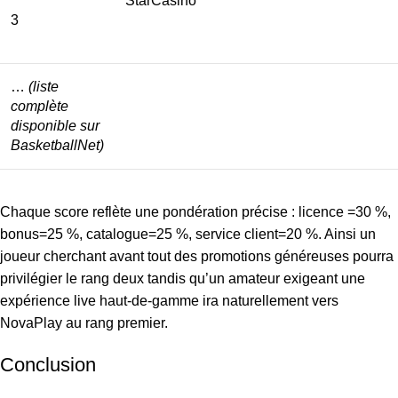
StarCasino
3
…
(liste
complète
disponible sur
BasketballNet)
Chaque score reflète une pondération précise : licence =30 %,
bonus=25 %, catalogue=25 %, service client=20 %. Ainsi un
joueur cherchant avant tout des promotions généreuses pourra
privilégier le rang deux tandis qu’un amateur exigeant une
expérience live haut‑de‑gamme ira naturellement vers
NovaPlay au rang premier.
Conclusion