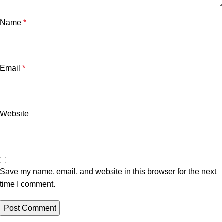
Name
*
Email
*
Website
Save my name, email, and website in this browser for the next
time I comment.