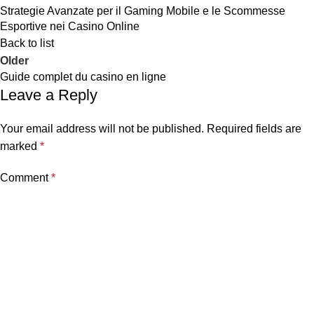
Strategie Avanzate per il Gaming Mobile e le Scommesse
Esportive nei Casino Online
Back to list
Older
Guide complet du casino en ligne
Leave a Reply
Your email address will not be published.
Required fields are
marked
*
Comment
*