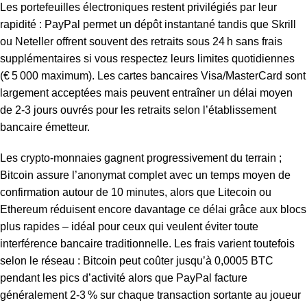
Les portefeuilles électroniques restent privilégiés par leur
rapidité : PayPal permet un dépôt instantané tandis que Skrill
ou Neteller offrent souvent des retraits sous 24 h sans frais
supplémentaires si vous respectez leurs limites quotidiennes
(€ 5 000 maximum). Les cartes bancaires Visa/MasterCard sont
largement acceptées mais peuvent entraîner un délai moyen
de 2‑3 jours ouvrés pour les retraits selon l’établissement
bancaire émetteur.
Les crypto‑monnaies gagnent progressivement du terrain ;
Bitcoin assure l’anonymat complet avec un temps moyen de
confirmation autour de 10 minutes, alors que Litecoin ou
Ethereum réduisent encore davantage ce délai grâce aux blocs
plus rapides – idéal pour ceux qui veulent éviter toute
interférence bancaire traditionnelle. Les frais varient toutefois
selon le réseau : Bitcoin peut coûter jusqu’à 0,0005 BTC
pendant les pics d’activité alors que PayPal facture
généralement 2‑3 % sur chaque transaction sortante au joueur