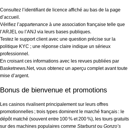
Consultez l’identifiant de licence affiché au bas de la page
d’accueil.
Vérifiez l’appartenance à une association française telle que
l’ARJEL ou l’ANJ via leurs bases publiques.
Testez le support client avec une question précise sur la
politique KYC ; une réponse claire indique un sérieux
professionnel.
En croisant ces informations avec les revues publiées par
Basketnews.Net, vous obtenez un aperçu complet avant toute
mise d’argent.
Bonus de bienvenue et promotions
Les casinos rivalisent principalement sur leurs offres
promotionnelles ; trois types dominent le marché français : le
dépôt matché (souvent entre 100 % et 200 %), les tours gratuits
sur des machines populaires comme
Starburst
ou
Gonzo’s