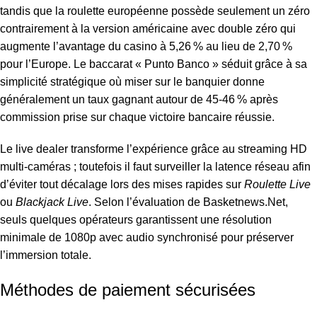
tandis que la roulette européenne possède seulement un zéro
contrairement à la version américaine avec double zéro qui
augmente l’avantage du casino à 5,26 % au lieu de 2,70 %
pour l’Europe. Le baccarat « Punto Banco » séduit grâce à sa
simplicité stratégique où miser sur le banquier donne
généralement un taux gagnant autour de 45‑46 % après
commission prise sur chaque victoire bancaire réussie.
Le live dealer transforme l’expérience grâce au streaming HD
multi‑caméras ; toutefois il faut surveiller la latence réseau afin
d’éviter tout décalage lors des mises rapides sur
Roulette Live
ou
Blackjack Live
. Selon l’évaluation de Basketnews.Net,
seuls quelques opérateurs garantissent une résolution
minimale de 1080p avec audio synchronisé pour préserver
l’immersion totale.
Méthodes de paiement sécurisées