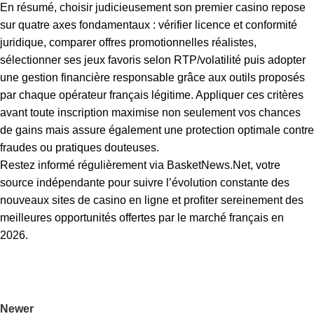
En résumé, choisir judicieusement son premier casino repose
sur quatre axes fondamentaux : vérifier licence et conformité
juridique, comparer offres promotionnelles réalistes,
sélectionner ses jeux favoris selon RTP/volatilité puis adopter
une gestion financière responsable grâce aux outils proposés
par chaque opérateur français légitime. Appliquer ces critères
avant toute inscription maximise non seulement vos chances
de gains mais assure également une protection optimale contre
fraudes ou pratiques douteuses.
Restez informé régulièrement via BasketNews.Net, votre
source indépendante pour suivre l’évolution constante des
nouveaux sites de casino en ligne et profiter sereinement des
meilleures opportunités offertes par le marché français en
2026.
Newer