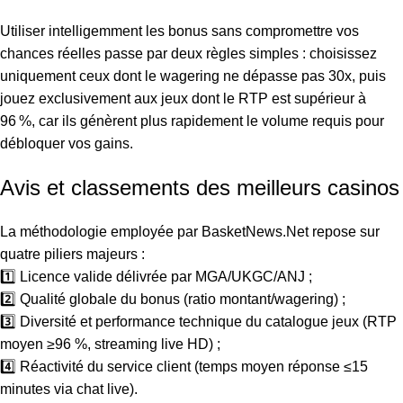
Utiliser intelligemment les bonus sans compromettre vos
chances réelles passe par deux règles simples : choisissez
uniquement ceux dont le wagering ne dépasse pas 30x, puis
jouez exclusivement aux jeux dont le RTP est supérieur à
96 %, car ils génèrent plus rapidement le volume requis pour
débloquer vos gains.
Avis et classements des meilleurs casinos
La méthodologie employée par BasketNews.Net repose sur
quatre piliers majeurs :
1️⃣ Licence valide délivrée par MGA/UKGC/ANJ ;
2️⃣ Qualité globale du bonus (ratio montant/wagering) ;
3️⃣ Diversité et performance technique du catalogue jeux (RTP
moyen ≥96 %, streaming live HD) ;
4️⃣ Réactivité du service client (temps moyen réponse ≤15
minutes via chat live).