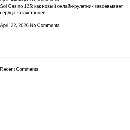
Sol Casino 125: как новый онлайн‑рулетник завоевывает
сердца казахстанцев
April 22, 2026
No Comments
Recent Comments
Majestic Bazar – Fresh Products, Premium Service
🏢
Address:
Tropical Alauddin Tower, Road-02, Sector-03,
Uttara, Dhaka-1230
📧
Email:
majesticbazarbd@gmail.com
📞
Contact:
01979019999 .
📞
Contact:
01969600065
Popular Categories