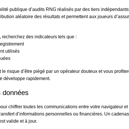
ibilité publique d’audits RNG réalisés par des tiers indépendan
ibution aléatoire des résultats et permettent aux joueurs d’ass
 recherchez des indicateurs tels que :
registrement
t utilisés
quées
 le risque d’être piégé par un opérateur douteux et vous profite
se développe rapidement.
es données
our chiffrer toutes les communications entre votre navigateur et 
ransfert d’informations personnelles ou financières. Un cadenas
t valide et à jour.