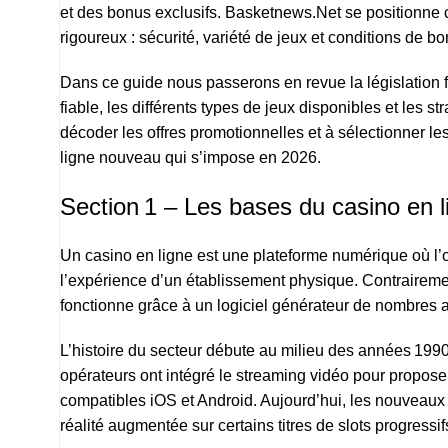
et des bonus exclusifs. Basketnews.Net se positionne
rigoureux : sécurité, variété de jeux et conditions de bo
Dans ce guide nous passerons en revue la législation fr
fiable, les différents types de jeux disponibles et les 
décoder les offres promotionnelles et à sélectionner l
ligne nouveau qui s’impose en 2026.
Section 1 – Les bases du casino en l
Un casino en ligne est une plateforme numérique où l’o
l’expérience d’un établissement physique. Contrairement 
fonctionne grâce à un logiciel générateur de nombres a
L’histoire du secteur débute au milieu des années 1990
opérateurs ont intégré le streaming vidéo pour propose
compatibles iOS et Android. Aujourd’hui, les nouveaux c
réalité augmentée sur certains titres de slots progressif