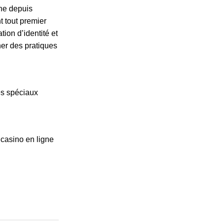
ne depuis
nt tout premier
ion d’identité et
her des pratiques
es spéciaux
 casino en ligne