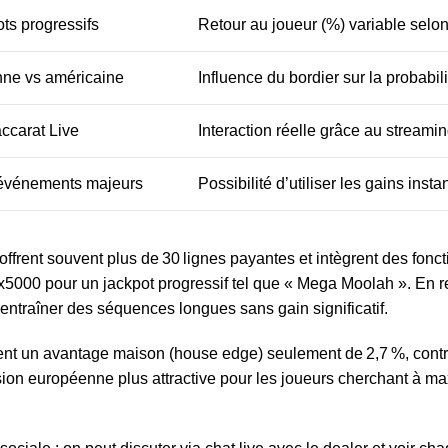
ots progressifs
Retour au joueur (%) variable selo
nne vs américaine
Influence du bordier sur la probabili
accarat Live
Interaction réelle grâce au stream
 événements majeurs
Possibilité d’utiliser les gains ins
 offrent souvent plus de 30 lignes payantes et intègrent des fonc
à x5000 pour un jackpot progressif tel que « Mega Moolah ». En r
entraîner des séquences longues sans gain significatif.
ent un avantage maison (house edge) seulement de 2,7 %, contr
sion européenne plus attractive pour les joueurs cherchant à ma