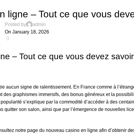
UNCATEGORIZED
n ligne – Tout ce que vous deve
Posted by
admin
On January 18, 2026
0
gne – Tout ce que vous devez savoir
re aucun signe de ralentissement. En France comme à l’étrange
nt des graphismes immersifs, des bonus généreux et la possibili
 popularité s’explique par la commodité d’accéder à des centa
ns quitter son salon, ainsi que par l’émergence de nouvelles lice
onsultez notre page du
nouveau casino en ligne
afin d’obtenir de