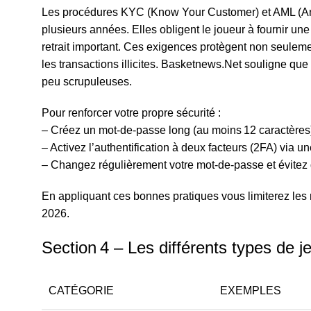
Les procédures KYC (Know Your Customer) et AML (Ant
plusieurs années. Elles obligent le joueur à fournir une p
retrait important. Ces exigences protègent non seulement
les transactions illicites. Basketnews.Net souligne que
peu scrupuleuses.
Pour renforcer votre propre sécurité :
– Créez un mot‑de‑passe long (au moins 12 caractères)
– Activez l’authentification à deux facteurs (2FA) via
– Changez régulièrement votre mot‑de‑passe et évitez d
En appliquant ces bonnes pratiques vous limiterez les r
2026.
Section 4 – Les différents types de 
CATÉGORIE
EXEMPLES