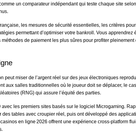
 comme un comparateur indépendant qui teste chaque site selon 
nus.
ançaise, les mesures de sécurité essentielles, les critères pour 
stratégies permettant d’optimiser votre bankroll. Vous apprendrez
es méthodes de paiement les plus sûres pour profiter pleinement
igne
n peut miser de l’argent réel sur des jeux électroniques reprodu
aux salles traditionnelles où le joueur doit se déplacer, le cas
léatoires (RNG) qui assure l’équité des parties.
 avec les premiers sites basés sur le logiciel Microgaming. Rap
r des tables avec croupier réel, puis ont développé des applica
asinos en ligne 2026 offrent une expérience cross‑platform fluid
s.