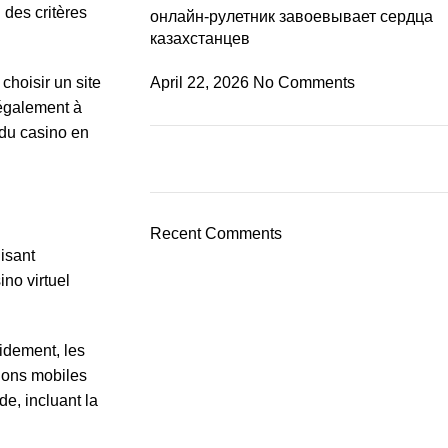
des critères
онлайн‑рулетник завоевывает сердца
казахстанцев
choisir un site
April 22, 2026
No Comments
 également à
 du casino en
Recent Comments
isant
ino virtuel
idement, les
tions mobiles
e, incluant la