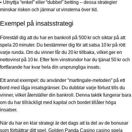
• Utnyttja “enkel” eller “dubbel” betting – dessa strategier
minskar risken och jämnar ut vinsterna över tid.
Exempel på insatsstrategi
Föreställ dig att du har en bankroll på 500 kr och siktar på att
spela 20 minuter. Du bestämmer dig för att satsa 10 kr på rött
varje runda. Om du vinner får du 20 kr tillbaka, vilket ger en
nettovinst på 10 kr. Efter fem vinstrundor har du tjänat 50 kr och
fortfarande har kvar hela din ursprungliga insats.
Ett annat exempel: du använder “martingale‑metoden” på ett
bord med låga insatsgränser. Du dubblar varje förlust tills du
vinner, vilket återställer din bankroll. Denna taktik fungerar bara
om du har tillräckligt med kapital och bordet tillåter höga
insatser.
När du har en klar strategi är det dags att ta del av de bonusar
som förbättrar ditt spel.
Golden Panda Casino casino spela