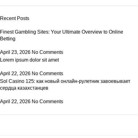
Recent Posts
Finest Gambling Sites: Your Ultimate Overview to Online
Betting
April 23, 2026
No Comments
Lorem ipsum dolor sit amet
April 22, 2026
No Comments
Sol Casino 125: как новый онлайн‑рулетник завоевывает
сердца казахстанцев
April 22, 2026
No Comments