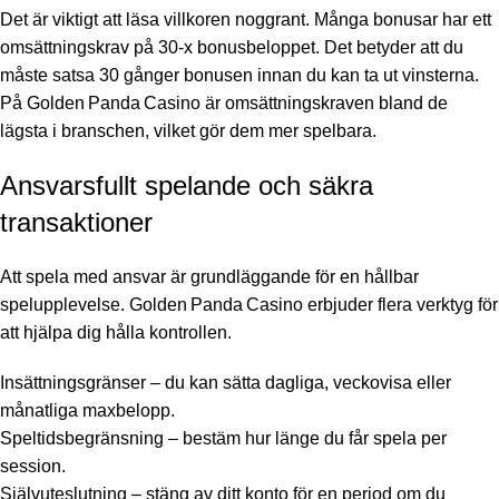
Det är viktigt att läsa villkoren noggrant. Många bonusar har ett
omsättningskrav på 30‑x bonusbeloppet. Det betyder att du
måste satsa 30 gånger bonusen innan du kan ta ut vinsterna.
På Golden Panda Casino är omsättningskraven bland de
lägsta i branschen, vilket gör dem mer spelbara.
Ansvarsfullt spelande och säkra
transaktioner
Att spela med ansvar är grundläggande för en hållbar
spelupplevelse. Golden Panda Casino erbjuder flera verktyg för
att hjälpa dig hålla kontrollen.
Insättningsgränser – du kan sätta dagliga, veckovisa eller
månatliga maxbelopp.
Speltidsbegränsning – bestäm hur länge du får spela per
session.
Självuteslutning – stäng av ditt konto för en period om du