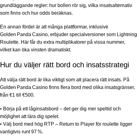
grundläggande regler: hur bollen rör sig, vilka insatsalternativ
som finns och hur odds beräknas.
En annan fördel är att många plattformar, inklusive
Golden Panda Casino, erbjuder specialversioner som Lightning
Roulette. Här får du extra multiplikatorer på vissa nummer,
vilket kan öka vinsten dramatiskt.
Hur du väljer rätt bord och insatsstrategi
Att välja rätt bord är lika viktigt som att placera rätt insats. På
Golden Panda Casino finns flera bord med olika insatsgränser,
från €1 till €500.
• Börja på ett låginsatsbord – det ger dig mer speltid och
möjlighet att lära dig spelet.
• Välj bord med hög RTP – Return to Player för roulette ligger
vanligtvis runt 97 %.