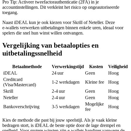
Pro Tip: Activeer tweefactorauthenticatie (2FA) in je
accountinstellingen. Dit verkleint het risico op ongeautoriseerde
toegang.
Naast iDEAL kun je ook kiezen voor Skrill of Neteller. Deze
e‑wallets verwerken uitbetalingen binnen enkele uren, ideaal voor
spelers die snel hun winst willen ontvangen.
Vergelijking van betaalopties en
uitbetalingssnelheid
Betaalmethode
Verwerkingstijd
Kosten
Veiligheid
iDEAL
24 uur
Geen
Hoog
Creditcard
1‑2 werkdagen
Kleine fee
Hoog
(Visa/Mastercard)
Skrill
2‑4 uur
Geen
Hoog
Neteller
2‑4 uur
Geen
Hoog
Mogelijke
Bankoverschrijving
3‑5 werkdagen
Hoog
fee
Kies de methode die past bij jouw speelstijl. Als je vaak kleine
bedragen stort, is iDEAL de beste optie door de lage drempel en
snelheid. Voor grotere winsten zijn e‑wallets handiger vanwege de