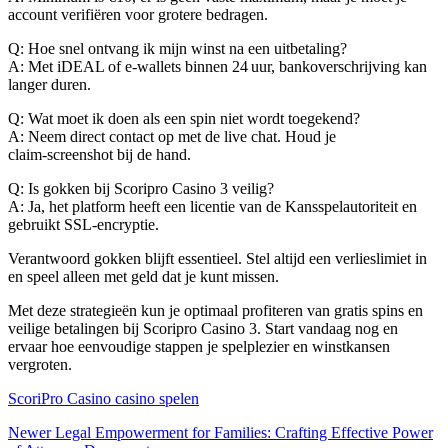
account verifiëren voor grotere bedragen.
Q: Hoe snel ontvang ik mijn winst na een uitbetaling?
A: Met iDEAL of e‑wallets binnen 24 uur, bankoverschrijving kan
langer duren.
Q: Wat moet ik doen als een spin niet wordt toegekend?
A: Neem direct contact op met de live chat. Houd je
claim‑screenshot bij de hand.
Q: Is gokken bij Scoripro Casino 3 veilig?
A: Ja, het platform heeft een licentie van de Kansspelautoriteit en
gebruikt SSL‑encryptie.
Verantwoord gokken blijft essentieel. Stel altijd een verlieslimiet in
en speel alleen met geld dat je kunt missen.
Met deze strategieën kun je optimaal profiteren van gratis spins en
veilige betalingen bij Scoripro Casino 3. Start vandaag nog en
ervaar hoe eenvoudige stappen je spelplezier en winstkansen
vergroten.
ScoriPro Casino casino spelen
Newer
Legal Empowerment for Families: Crafting Effective Power