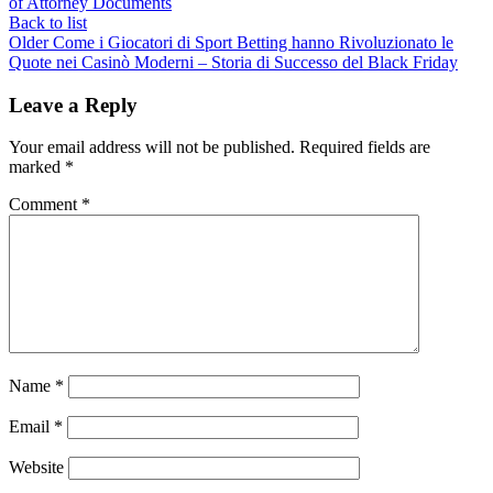
of Attorney Documents
Back to list
Older
Come i Giocatori di Sport Betting hanno Rivoluzionato le
Quote nei Casinò Moderni – Storia di Successo del Black Friday
Leave a Reply
Your email address will not be published.
Required fields are
marked
*
Comment
*
Name
*
Email
*
Website