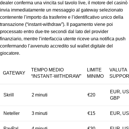
dealer conferma una vincita sul tavolo live, il motore del casinò
invia immediatamente un messaggio al gateway selezionato
contenente l’importo da trasferire e l’identificativo unico della
transazione (“instant‑withdraw”). Il pagamento viene poi
processato entro due‑tre secondi dal lato del provider
finanziario, mentre l’interfaccia utente riceve una notifica push
confermando l’avvenuto accredito sul wallet digitale del
giocatore.
TEMPO MEDIO
LIMITE
VALUTA
GATEWAY
“INSTANT‑WITHDRAW”
MINIMO
SUPPOR
EUR, US
Skrill
2 minuti
€20
GBP
Neteller
3 minuti
€15
EUR, U
PayPal
4 minuti
€30
EUR, U