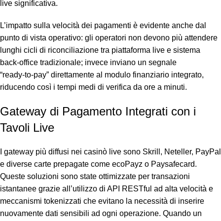
live significativa.
L’impatto sulla velocità dei pagamenti è evidente anche dal
punto di vista operativo: gli operatori non devono più attendere
lunghi cicli di riconciliazione tra piattaforma live e sistema
back‑office tradizionale; invece inviano un segnale
“ready‑to‑pay” direttamente al modulo finanziario integrato,
riducendo così i tempi medi di verifica da ore a minuti.
Gateway di Pagamento Integrati con i
Tavoli Live
I gateway più diffusi nei casinò live sono Skrill, Neteller, PayPal
e diverse carte prepagate come ecoPayz o Paysafecard.
Queste soluzioni sono state ottimizzate per transazioni
istantanee grazie all’utilizzo di API RESTful ad alta velocità e
meccanismi tokenizzati che evitano la necessità di inserire
nuovamente dati sensibili ad ogni operazione. Quando un