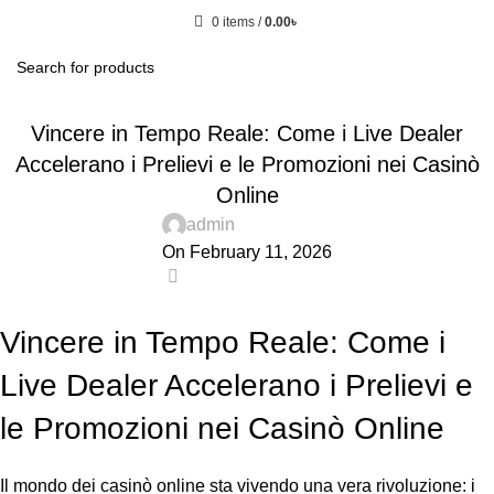
0
items
/
0.00
৳
UNCATEGORIZED
Vincere in Tempo Reale: Come i Live Dealer
Accelerano i Prelievi e le Promozioni nei Casinò
Online
admin
On February 11, 2026
0
Vincere in Tempo Reale: Come i
Live Dealer Accelerano i Prelievi e
le Promozioni nei Casinò Online
Il mondo dei casinò online sta vivendo una vera rivoluzione: i