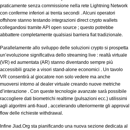
praticamente senza commissione nella rete Lightning Network
con conferme inferiori ai trenta secondi . Alcuni operatori
offshore stanno testando integrazioni direct crypto wallets
collegandosi tramite API open source ; questo potrebbe
abbattere completamente qualsiasi barriera fiat tradizionale.
Parallelamente allo sviluppo delle soluzioni crypto si prospetta
un’evoluzione significativa dello streaming live : realtà virtuale
(VR) ed aumentata (AR) stanno diventando sempre più
accessibili grazie a visori stand-alone economici . Un tavolo
VR consentirà al giocatore non solo vedere ma anche
muoversi intorno al dealer virtuale creando nuove metriche
d’interazione . Con queste tecnologie avanzate sarà possibile
raccogliere dati biometric​hi real­time (pulsazioni ecc.) utilissimi
agli algoritmi anti‐fraud , accelerando ulteriormente gli approval
flow delle richieste withdrawal.
Infine Jiad.Org sta pianificando una nuova sezione dedicata al