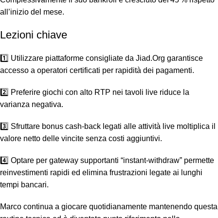
all’inizio del mese.
Lezioni chiave
1️⃣ Utilizzare piattaforme consigliate da Jiad.Org garantisce
accesso a operatori certificati per rapidità dei pagamenti.
2️⃣ Preferire giochi con alto RTP nei tavoli live riduce la
varianza negativa.
3️⃣ Sfruttare bonus cash‑back legati alle attività live moltiplica il
valore netto delle vincite senza costi aggiuntivi.
4️⃣ Optare per gateway supportanti “instant‑withdraw” permette
reinvestimenti rapidi ed elimina frustrazioni legate ai lunghi
tempi bancari.
Marco continua a giocare quotidianamente mantenendo questa