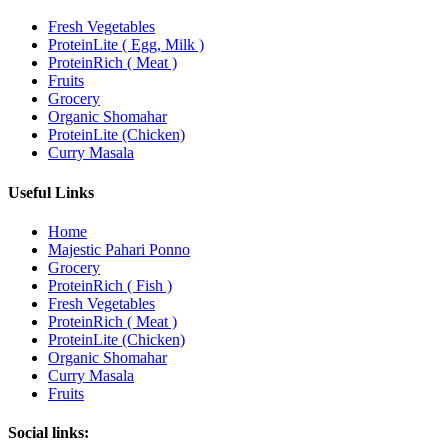
Fresh Vegetables
ProteinLite ( Egg, Milk )
ProteinRich ( Meat )
Fruits
Grocery
Organic Shomahar
ProteinLite (Chicken)
Curry Masala
Useful Links
Home
Majestic Pahari Ponno
Grocery
ProteinRich ( Fish )
Fresh Vegetables
ProteinRich ( Meat )
ProteinLite (Chicken)
Organic Shomahar
Curry Masala
Fruits
Social links: