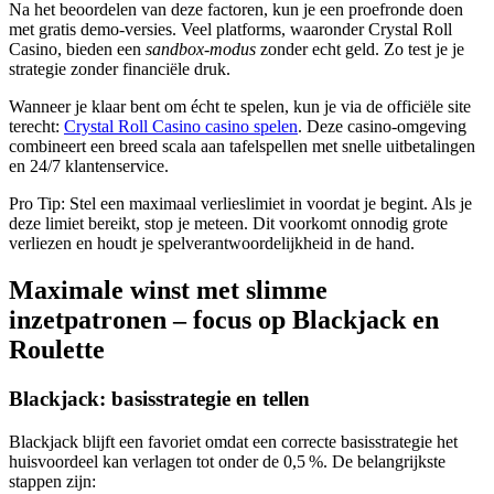
Na het beoordelen van deze factoren, kun je een proefronde doen
met gratis demo‑versies. Veel platforms, waaronder Crystal Roll
Casino, bieden een
sandbox‑modus
zonder echt geld. Zo test je je
strategie zonder financiële druk.
Wanneer je klaar bent om écht te spelen, kun je via de officiële site
terecht:
Crystal Roll Casino casino spelen
. Deze casino‑omgeving
combineert een breed scala aan tafelspellen met snelle uitbetalingen
en 24/7 klantenservice.
Pro Tip: Stel een maximaal verlieslimiet in voordat je begint. Als je
deze limiet bereikt, stop je meteen. Dit voorkomt onnodig grote
verliezen en houdt je spelverantwoordelijkheid in de hand.
Maximale winst met slimme
inzetpatronen – focus op Blackjack en
Roulette
Blackjack: basisstrategie en tellen
Blackjack blijft een favoriet omdat een correcte basisstrategie het
huisvoordeel kan verlagen tot onder de 0,5 %. De belangrijkste
stappen zijn: