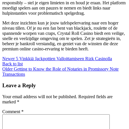
responsibly – stel je eigen limieten in en houd je eraan. Het platform
moedigt spelers aan om pauzes te nemen en biedt links naar
hulpinstanties voor problematisch spelgedrag.
Met deze inzichten kun je jouw tafelspelervaring naar een hoger
niveau tillen. Of je nu een fan bent van blackjack, roulette of de
spannende worpen van craps, Crystal Roll Casino biedt een veilige,
snelle en veelzijdige omgeving om te spelen. Zet je strategieën in,
beheer je bankroll verstandig, en geniet van de winsten die deze
premium online casino‑ervaring te bieden heeft.
Newer
5 Vinkkiä Jackpottien Valloittamiseen Rizk Casinolla
Back to list
Older
Getting to Know the Role of Notaries in Promissory Note
Transactions
Leave a Reply
Your email address will not be published.
Required fields are
marked
*
Comment
*