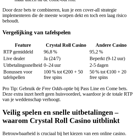
Door deze bets te combineren, kun je een cover‑all strategie
implementeren die de meeste worpen dekt en toch een laag risico
behoudt.
Vergelijking van tafelspelen
Feature
Crystal Roll Casino
Andere Casino
RTP gemiddeld
96,8 %
95,2 %
Live dealer
Ja (24/7)
Beperkt (9‑12 uur)
Uitbetalingssnelheid
0–24 uur
2‑5 dagen
Bonussen voor
100 % tot €200 + 50
50 % tot €100 + 20
tafelspellen
free spins
free spins
Pro Tip: Gebruik de
Free Odds
‑optie bij Pass Line en Come bets.
Deze extra inzet heeft geen huisvoordeel, waardoor je de totale RTP
van je weddenschap verhoogt.
Veilig spelen en snelle uitbetalingen –
waarom Crystal Roll Casino uitblinkt
Betrouwbaarheid is cruciaal bij het kiezen van een online casino.