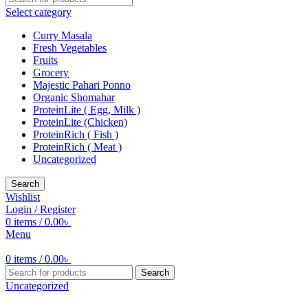
Select category
Curry Masala
Fresh Vegetables
Fruits
Grocery
Majestic Pahari Ponno
Organic Shomahar
ProteinLite ( Egg, Milk )
ProteinLite (Chicken)
ProteinRich ( Fish )
ProteinRich ( Meat )
Uncategorized
Search
Wishlist
Login / Register
0
items
/
0.00
৳
Menu
0
items
/
0.00
৳
Search
Uncategorized