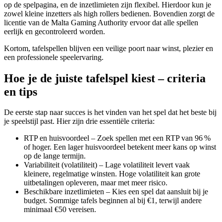
op de spelpagina, en de inzetlimieten zijn flexibel. Hierdoor kun je
zowel kleine inzetters als high rollers bedienen. Bovendien zorgt de
licentie van de Malta Gaming Authority ervoor dat alle spellen
eerlijk en gecontroleerd worden.
Kortom, tafelspellen blijven een veilige poort naar winst, plezier en
een professionele speelervaring.
Hoe je de juiste tafelspel kiest – criteria
en tips
De eerste stap naar succes is het vinden van het spel dat het beste bij
je speelstijl past. Hier zijn drie essentiële criteria:
RTP en huisvoordeel – Zoek spellen met een RTP van 96 %
of hoger. Een lager huisvoordeel betekent meer kans op winst
op de lange termijn.
Variabiliteit (volatiliteit) – Lage volatiliteit levert vaak
kleinere, regelmatige winsten. Hoge volatiliteit kan grote
uitbetalingen opleveren, maar met meer risico.
Beschikbare inzetlimieten – Kies een spel dat aansluit bij je
budget. Sommige tafels beginnen al bij €1, terwijl andere
minimaal €50 vereisen.