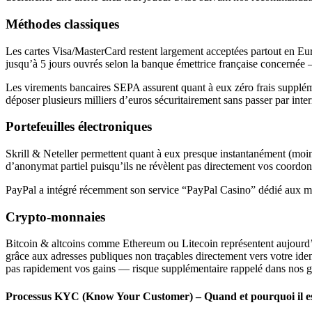
Méthodes classiques
Les cartes Visa/MasterCard restent largement acceptées partout en Euro
jusqu’à 5 jours ouvrés selon la banque émettrice française concernée
Les virements bancaires SEPA assurent quant à eux zéro frais supplém
déposer plusieurs milliers d’euros sécuritairement sans passer par inte
Portefeuilles électroniques
Skrill & Neteller permettent quant à eux presque instantanément (moins
d’anonymat partiel puisqu’ils ne révèlent pas directement vos coordon
PayPal a intégré récemment son service “PayPal Casino” dédié aux mar
Crypto‑monnaies
Bitcoin & altcoins comme Ethereum ou Litecoin représentent aujourd’h
grâce aux adresses publiques non traçables directement vers votre iden
pas rapidement vos gains — risque supplémentaire rappelé dans nos 
Processus KYC (Know Your Customer) – Quand et pourquoi il e