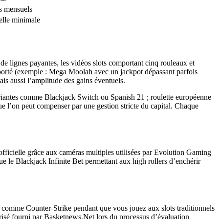
s mensuels
elle minimale
u de lignes payantes, les vidéos slots comportant cinq rouleaux et
remporté (exemple : Mega Moolah avec un jackpot dépassant parfois
is aussi l’amplitude des gains éventuels.
 variantes comme Blackjack Switch ou Spanish 21 ; roulette européenne
e l’on peut compenser par une gestion stricte du capital. Chaque
 officielle grâce aux caméras multiples utilisées par Evolution Gaming
e le Blackjack Infinite Bet permettant aux high rollers d’enchérir
t comme Counter‑Strike pendant que vous jouez aux slots traditionnels
curisé fourni par Basketnews.Net lors du processus d’évaluation