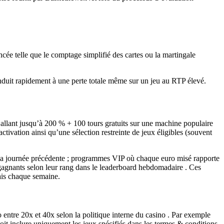
cée telle que le comptage simplifié des cartes ou la martingale
conduit rapidement à une perte totale même sur un jeu au RTP élevé.
allant jusqu’à 200 % + 100 tours gratuits sur une machine populaire
vation ainsi qu’une sélection restreinte de jeux éligibles (souvent
la journée précédente ; programmes VIP où chaque euro misé rapporte
s gagnants selon leur rang dans le leaderboard hebdomadaire . Ces
rais chaque semaine.
 entre 20x et 40x selon la politique interne du casino . Par exemple
oit inclure uniquement les jeux spécifiés dans les termes & conditions