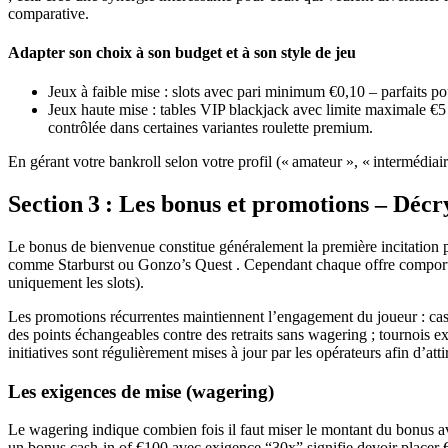
comparative.
Adapter son choix à son budget et à son style de jeu
Jeux à faible mise : slots avec pari minimum €0,10 – parfaits pour 
Jeux haute mise : tables VIP blackjack avec limite maximale €5 
contrôlée dans certaines variantes roulette premium.
En gérant votre bankroll selon votre profil (« amateur », « intermédiai
Section 3 : Les bonus et promotions – Décr
Le bonus de bienvenue constitue généralement la première incitation 
comme Starburst ou Gonzo’s Quest . Cependant chaque offre comporte s
uniquement les slots).
Les promotions récurrentes maintiennent l’engagement du joueur : c
des points échangeables contre des retraits sans wagering ; tournois e
initiatives sont régulièrement mises à jour par les opérateurs afin d’at
Les exigences de mise (wagering)
Le wagering indique combien fois il faut miser le montant du bonus ava
un bonus cash‑in of €100 avec exigence “30x” signifie devoir placer €