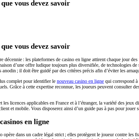
 que vous devez savoir
 que vous devez savoir
 décennie : les plateformes de casino en ligne attirent chaque jour des 
aison d’une offre ludique toujours plus diversifiée, de technologies de
anodin ; il doit être guidé par des critères précis afin d’éviter les arnaq
s complet pour identifier le
nouveau casino en ligne
qui correspond à c
uels. Grâce à cette expertise reconnue, les joueurs peuvent consulter de
et les licences applicables en France et à l’étranger, la variété des jeux 
e client et mobile. Vous disposerez ainsi d’un guide pas à pas pour joue
 casinos en ligne
sino opère dans un cadre légal strict ; elles protègent le joueur contre