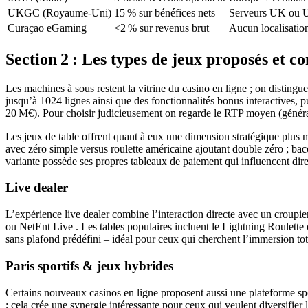
UKGC (Royaume‑Uni)
15 % sur bénéfices nets
Serveurs UK ou 
Curaçao eGaming
<2 % sur revenus brut
Aucun localisatio
Section 2 : Les types de jeux proposés et c
Les machines à sous restent la vitrine du casino en ligne ; on distingue
jusqu’à 1024 lignes ainsi que des fonctionnalités bonus interactives, 
20 M€). Pour choisir judicieusement on regarde le RTP moyen (générale
Les jeux de table offrent quant à eux une dimension stratégique plus 
avec zéro simple versus roulette américaine ajoutant double zéro ; b
variante possède ses propres tableaux de paiement qui influencent dir
Live dealer
L’expérience live dealer combine l’interaction directe avec un croupier
ou NetEnt Live . Les tables populaires incluent le Lightning Roulette 
sans plafond prédéfini – idéal pour ceux qui cherchent l’immersion tota
Paris sportifs & jeux hybrides
Certains nouveaux casinos en ligne proposent aussi une plateforme sp
; cela crée une synergie intéressante pour ceux qui veulent diversifie