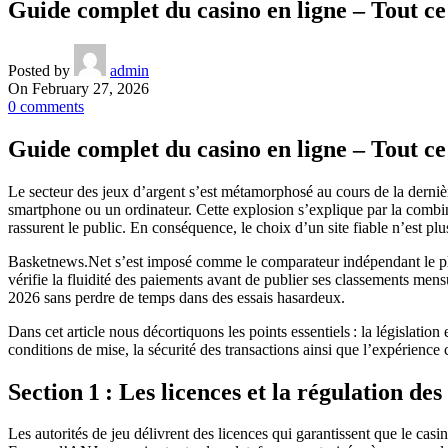
Guide complet du casino en ligne – Tout ce
Posted by
admin
On February 27, 2026
0
comments
Guide complet du casino en ligne – Tout ce
Le secteur des jeux d’argent s’est métamorphosé au cours de la dernière
smartphone ou un ordinateur. Cette explosion s’explique par la combin
rassurent le public. En conséquence, le choix d’un site fiable n’est plus 
Basketnews.Net s’est imposé comme le comparateur indépendant le plu
vérifie la fluidité des paiements avant de publier ses classements mens
2026 sans perdre de temps dans des essais hasardeux.
Dans cet article nous décortiquons les points essentiels : la législation 
conditions de mise, la sécurité des transactions ainsi que l’expérienc
Section 1 : Les licences et la régulation des
Les autorités de jeu délivrent des licences qui garantissent que le ca