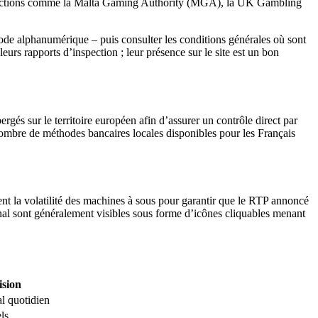
 juridictions comme la Malta Gaming Authority (MGA), la UK Gambling
code alphanumérique – puis consulter les conditions générales où sont
urs rapports d’inspection ; leur présence sur le site est un bon
rgés sur le territoire européen afin d’assurer un contrôle direct par
nombre de méthodes bancaires locales disponibles pour les Français
ment la volatilité des machines à sous pour garantir que le RTP annoncé
al sont généralement visibles sous forme d’icônes cliquables menant
ision
l quotidien
ls