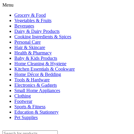
Menu
Grocery & Food
Vegetables & Fruits
Beverages
Dairy & Dairy Products
Cooking Ingredients & Spices
Personal Care
Hair & Skincare
Health & Pharmacy
Baby & Kids Products
Home Cleaning & Hygiene
Kitchen Essentials & Cookware
Home Décor & Bedding
Tools & Hardware
Electronics & Gadgets
Small Home Appliances
Clothing
Footwear
Sports & Fitness
Education & Stationery
Pet Supplies