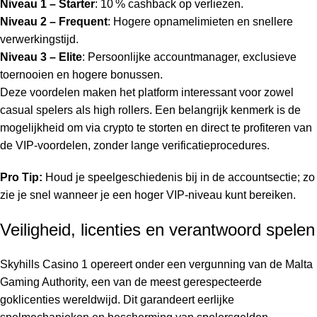
Niveau 1 – Starter
: 10 % cashback op verliezen.
Niveau 2 – Frequent
: Hogere opnamelimieten en snellere
verwerkingstijd.
Niveau 3 – Elite
: Persoonlijke accountmanager, exclusieve
toernooien en hogere bonussen.
Deze voordelen maken het platform interessant voor zowel
casual spelers als high rollers. Een belangrijk kenmerk is de
mogelijkheid om via crypto te storten en direct te profiteren van
de VIP‑voordelen, zonder lange verificatieprocedures.
Pro Tip:
Houd je speelgeschiedenis bij in de accountsectie; zo
zie je snel wanneer je een hoger VIP‑niveau kunt bereiken.
Veiligheid, licenties en verantwoord spelen
Skyhills Casino 1 opereert onder een vergunning van de Malta
Gaming Authority, een van de meest gerespecteerde
goklicenties wereldwijd. Dit garandeert eerlijke