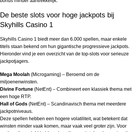
bonus minder aantrekkelijk.
De beste slots voor hoge jackpots bij
Skyhills Casino 1
Skyhills Casino 1 biedt meer dan 6.000 spellen, maar enkele
titels staan bekend om hun gigantische progressieve jackpots.
Hieronder vind je een overzicht van de top‑slots voor serieuze
jackpotjagers.
Mega Moolah
(Microgaming) – Beroemd om de
miljoenenwinsten.
Divine Fortune
(NetEnt) – Combineert een klassiek thema met
een hoge RTP.
Hall of Gods
(NetEnt) – Scandinavisch thema met meerdere
jackpotniveaus.
Deze spellen hebben een hogere volatiliteit, wat betekent dat
winsten minder vaak komen, maar vaak veel groter zijn. Voor