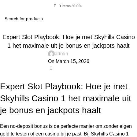
0
items
/
0.00
৳
UNCATEGORIZED
Expert Slot Playbook: Hoe je met Skyhills Casino
1 het maximale uit je bonus en jackpots haalt
admin
On March 15, 2026
0
Expert Slot Playbook: Hoe je met
Skyhills Casino 1 het maximale uit
je bonus en jackpots haalt
Een no‑deposit bonus is de perfecte manier om zonder eigen
geld te testen of een casino bij je past. Bij Skyhills Casino 1