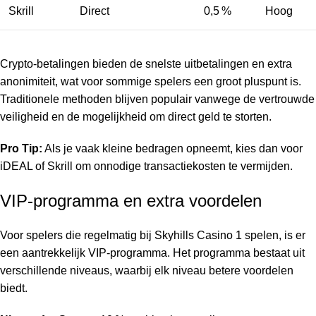
Skrill
Direct
0,5 %
Hoog
Crypto‑betalingen bieden de snelste uitbetalingen en extra
anonimiteit, wat voor sommige spelers een groot pluspunt is.
Traditionele methoden blijven populair vanwege de vertrouwde
veiligheid en de mogelijkheid om direct geld te storten.
Pro Tip:
Als je vaak kleine bedragen opneemt, kies dan voor
iDEAL of Skrill om onnodige transactiekosten te vermijden.
VIP‑programma en extra voordelen
Voor spelers die regelmatig bij Skyhills Casino 1 spelen, is er
een aantrekkelijk VIP‑programma. Het programma bestaat uit
verschillende niveaus, waarbij elk niveau betere voordelen
biedt.