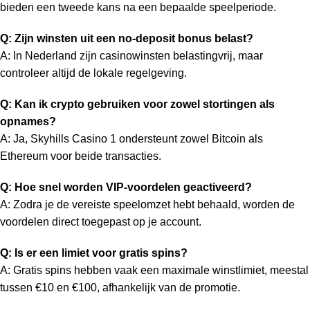
bieden een tweede kans na een bepaalde speelperiode.
Q: Zijn winsten uit een no‑deposit bonus belast?
A: In Nederland zijn casinowinsten belastingvrij, maar
controleer altijd de lokale regelgeving.
Q: Kan ik crypto gebruiken voor zowel stortingen als
opnames?
A: Ja, Skyhills Casino 1 ondersteunt zowel Bitcoin als
Ethereum voor beide transacties.
Q: Hoe snel worden VIP‑voordelen geactiveerd?
A: Zodra je de vereiste speelomzet hebt behaald, worden de
voordelen direct toegepast op je account.
Q: Is er een limiet voor gratis spins?
A: Gratis spins hebben vaak een maximale winstlimiet, meestal
tussen €10 en €100, afhankelijk van de promotie.