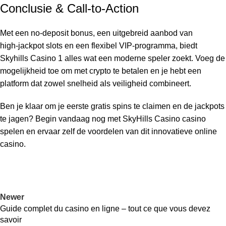
Conclusie & Call‑to‑Action
Met een no‑deposit bonus, een uitgebreid aanbod van
high‑jackpot slots en een flexibel VIP‑programma, biedt
Skyhills Casino 1 alles wat een moderne speler zoekt. Voeg de
mogelijkheid toe om met crypto te betalen en je hebt een
platform dat zowel snelheid als veiligheid combineert.
Ben je klaar om je eerste gratis spins te claimen en de jackpots
te jagen? Begin vandaag nog met
SkyHills Casino casino
spelen
en ervaar zelf de voordelen van dit innovatieve online
casino.
Newer
Guide complet du casino en ligne – tout ce que vous devez
savoir