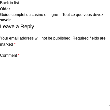
Back to list
Older
Guide complet du casino en ligne – Tout ce que vous devez
savoir
Leave a Reply
Your email address will not be published.
Required fields are
marked
*
Comment
*