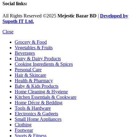
Social links:
All Rights Reserved ©2025
Mejestic Bazar BD
|
Developed by
Supoth IT Ltd.
Close
Grocery & Food
Vegetables & Fruits
Beverages
Dairy & Dairy Products
Cooking Ingredients & Spices
Personal Care
Hair & Skincare
Health & Pharmacy
Baby & Kids Products
Home Cleaning & Hygiene
Kitchen Essentials & Cookware
Home Décor & Bedding
Tools & Hardware
Electronics & Gadgets
Small Home Appliances
Clothing
Footwear
Sports & Fitness