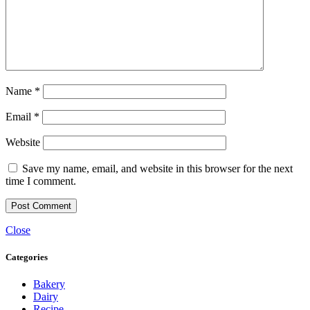
Name
*
Email
*
Website
Save my name, email, and website in this browser for the next
time I comment.
Close
Categories
Bakery
Dairy
Recipe