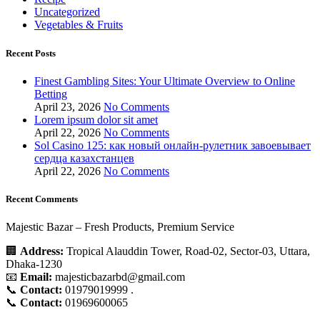
Uncategorized
Vegetables & Fruits
Recent Posts
Finest Gambling Sites: Your Ultimate Overview to Online
Betting
April 23, 2026
No Comments
Lorem ipsum dolor sit amet
April 22, 2026
No Comments
Sol Casino 125: как новый онлайн‑рулетник завоевывает
сердца казахстанцев
April 22, 2026
No Comments
Recent Comments
Majestic Bazar – Fresh Products, Premium Service
🏢
Address:
Tropical Alauddin Tower, Road-02, Sector-03, Uttara,
Dhaka-1230
📧
Email:
majesticbazarbd@gmail.com
📞
Contact:
01979019999 .
📞
Contact:
01969600065