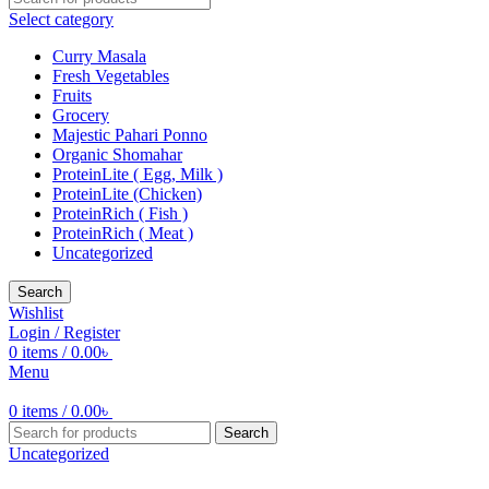
Select category
Curry Masala
Fresh Vegetables
Fruits
Grocery
Majestic Pahari Ponno
Organic Shomahar
ProteinLite ( Egg, Milk )
ProteinLite (Chicken)
ProteinRich ( Fish )
ProteinRich ( Meat )
Uncategorized
Search
Wishlist
Login / Register
0
items
/
0.00
৳
Menu
0
items
/
0.00
৳
Search
Uncategorized