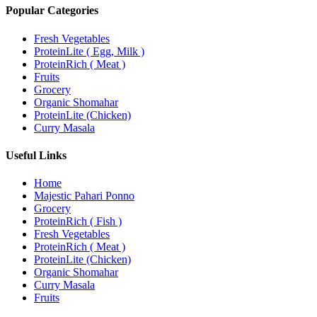
Popular Categories
Fresh Vegetables
ProteinLite ( Egg, Milk )
ProteinRich ( Meat )
Fruits
Grocery
Organic Shomahar
ProteinLite (Chicken)
Curry Masala
Useful Links
Home
Majestic Pahari Ponno
Grocery
ProteinRich ( Fish )
Fresh Vegetables
ProteinRich ( Meat )
ProteinLite (Chicken)
Organic Shomahar
Curry Masala
Fruits