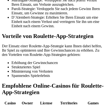
Martingale-Strategie: Verdoppeln Sie nach jedem Verlust
Ihren Einsatz, um Verluste auszugleichen.
Paroli-Strategie: Verdoppeln Sie nach jedem Gewinn Ihren
Einsatz, um Gewinne zu maximieren.
D’Alembert-Strategie: Erhöhen Sie Ihren Einsatz um eine
Einheit nach einem Verlust und verringern Sie ihn um eine
Einheit nach einem Gewinn.
Vorteile von Roulette-App-Strategien
Der Einsatz einer Roulette-App-Strategie kann Ihnen dabei helfen,
Ihr Spiel zu optimieren und Ihre Gewinnchancen zu erhöhen. Zu
den Vorteilen von Roulette-App-Strategien gehören:
Erhöhung der Gewinnchancen
Strukturiertes Spiel
Minimierung von Verlusten
Spannendes Spielerlebnis
Empfohlene Online-Casinos für Roulette-
App-Strategien
Casino
Owner
License
Territories
Games