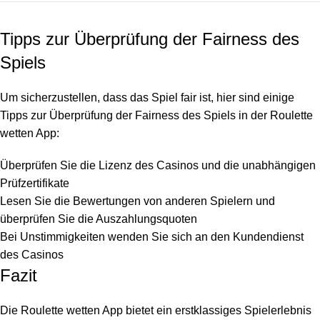
Tipps zur Überprüfung der Fairness des
Spiels
Um sicherzustellen, dass das Spiel fair ist, hier sind einige
Tipps zur Überprüfung der Fairness des Spiels in der Roulette
wetten App:
Überprüfen Sie die Lizenz des Casinos und die unabhängigen
Prüfzertifikate
Lesen Sie die Bewertungen von anderen Spielern und
überprüfen Sie die Auszahlungsquoten
Bei Unstimmigkeiten wenden Sie sich an den Kundendienst
des Casinos
Fazit
Die Roulette wetten App bietet ein erstklassiges Spielerlebnis