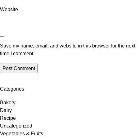
Website
Save my name, email, and website in this browser for the next
time I comment.
Categories
Bakery
Dairy
Recipe
Uncategorized
Vegetables & Fruits