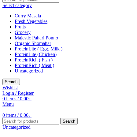
Select category
Curry Masala
Fresh Vegetables
Fruits
Grocery
Majestic Pahari Ponno
Organic Shomahar
ProteinLite ( Egg, Milk )
ProteinLite (Chicken)
ProteinRich ( Fish )
ProteinRich ( Meat )
Uncategorized
Search
Wishlist
Login / Register
0
items
/
0.00
৳
Menu
0
items
/
0.00
৳
Search
Uncategorized