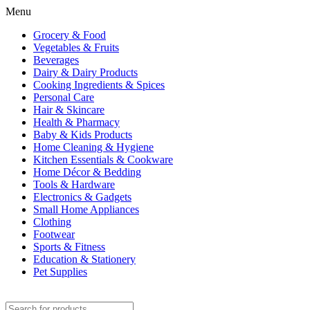
Menu
Grocery & Food
Vegetables & Fruits
Beverages
Dairy & Dairy Products
Cooking Ingredients & Spices
Personal Care
Hair & Skincare
Health & Pharmacy
Baby & Kids Products
Home Cleaning & Hygiene
Kitchen Essentials & Cookware
Home Décor & Bedding
Tools & Hardware
Electronics & Gadgets
Small Home Appliances
Clothing
Footwear
Sports & Fitness
Education & Stationery
Pet Supplies