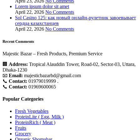
April 23, 2026
No Comments
Lorem ipsum dolor sit amet
April 22, 2026
No Comments
Sol Casino 125: как новый онлайн‑рулетник завоевывает
сердца казахстанцев
April 22, 2026
No Comments
Recent Comments
Majestic Bazar – Fresh Products, Premium Service
🏢
Address:
Tropical Alauddin Tower, Road-02, Sector-03, Uttara,
Dhaka-1230
📧
Email:
majesticbazarbd@gmail.com
📞
Contact:
01979019999 .
📞
Contact:
01969600065
Popular Categories
Fresh Vegetables
ProteinLite ( Egg, Milk )
ProteinRich ( Meat )
Fruits
Grocery
Organic Shomahar