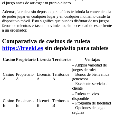
el juego antes de arriesgar tu propio dinero.
Además, la ruleta sin depósito para tablets te brinda la conveniencia
de poder jugar en cualquier lugar y en cualquier momento desde tu
dispositivo móvil. Esto significa que puedes disfrutar de tus juegos
favoritos mientras estás en movimiento, sin necesidad de estar frente
a un ordenador.
Comparativa de casinos de ruleta
https://freeki.es
sin depósito para tablets
Casino
Propietario
Licencia
Territorios
Ventajas
– Amplia variedad de
juegos de ruleta
Casino
Propietario
Licencia
Territorios
– Bonos de bienvenida
A
A
A
A
generosos
– Excelente servicio al
cliente
– Ruleta en vivo
disponible
Casino
Propietario
Licencia
Territorios
– Programa de fidelidad
B
B
B
B
– Opciones de pago
seguras