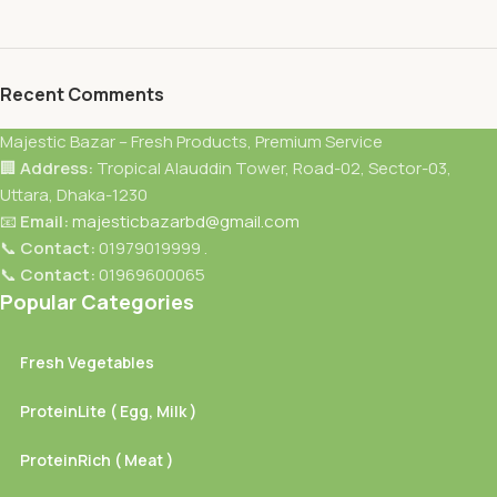
Recent Comments
Majestic Bazar – Fresh Products, Premium Service
🏢
Address:
Tropical Alauddin Tower, Road-02, Sector-03,
Uttara, Dhaka-1230
📧
Email:
majesticbazarbd@gmail.com
📞
Contact:
01979019999 .
📞
Contact:
01969600065
Popular Categories
Fresh Vegetables
ProteinLite ( Egg, Milk )
ProteinRich ( Meat )