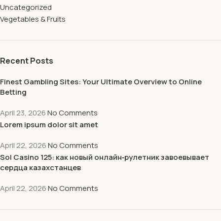
Uncategorized
Vegetables & Fruits
Recent Posts
Finest Gambling Sites: Your Ultimate Overview to Online
Betting
April 23, 2026
No Comments
Lorem ipsum dolor sit amet
April 22, 2026
No Comments
Sol Casino 125: как новый онлайн‑рулетник завоевывает
сердца казахстанцев
April 22, 2026
No Comments