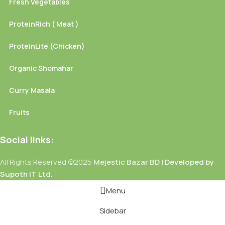
Fresh Vegetables
ProteinRich ( Meat )
ProteinLite (Chicken)
Organic Shomahar
Curry Masala
Fruits
Social links:
All Rights Reserved ©2025
Mejestic Bazar BD
|
Developed by
Supoth IT Ltd.
Menu
Sidebar