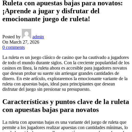
Ruleta con apuestas bajas para novatos:
¡Aprende a jugar y disfrutar del
emocionante juego de ruleta!
Posted by
admin
On March 27, 2026
0
comments
La ruleta es un juego clásico de casino que ha cautivado a jugadores
de todo el mundo durante siglos. Con la creciente popularidad de los
casinos en línea, la ruleta ahora es accesible para jugadores novatos
que desean probar su suerte sin arriesgar grandes cantidades de
dinero. En este artículo, exploraremos la emocionante variante de la
ruleta
con apuestas bajas, ideal para principiantes que desean
disfrutar del juego sin presionar su presupuesto.
Características y puntos clave de la ruleta
con apuestas bajas para novatos
La ruleta con apuestas bajas es una variante del juego de ruleta que
permite a los jugadores realizar apuestas con cantidades mínimas, lo