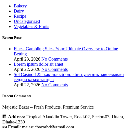
Bakery
Dairy
Recipe
Uncategorized
Vegetables & Fruits
Recent Posts
Finest Gambling Sites: Your Ultimate Overview to Online
Betting
April 23, 2026
No Comments
Lorem ipsum dolor sit amet
April 22, 2026
No Comments
Sol Casino 125: как новый онлайн‑рулетник завоевывает
сердца казахстанцев
April 22, 2026
No Comments
Recent Comments
Majestic Bazar – Fresh Products, Premium Service
🏢
Address:
Tropical Alauddin Tower, Road-02, Sector-03, Uttara,
Dhaka-1230
📧
Email:
majesticbazarbd@gmail.com