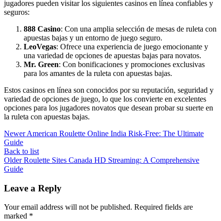
jugadores pueden visitar los siguientes casinos en línea confiables y
seguros:
888 Casino
: Con una amplia selección de mesas de ruleta con
apuestas bajas y un entorno de juego seguro.
LeoVegas
: Ofrece una experiencia de juego emocionante y
una variedad de opciones de apuestas bajas para novatos.
Mr. Green
: Con bonificaciones y promociones exclusivas
para los amantes de la ruleta con apuestas bajas.
Estos casinos en línea son conocidos por su reputación, seguridad y
variedad de opciones de juego, lo que los convierte en excelentes
opciones para los jugadores novatos que desean probar su suerte en
la ruleta con apuestas bajas.
Newer
American Roulette Online India Risk-Free: The Ultimate
Guide
Back to list
Older
Roulette Sites Canada HD Streaming: A Comprehensive
Guide
Leave a Reply
Your email address will not be published.
Required fields are
marked
*