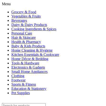
Menu
Grocery & Food
Vegetables & Fruits
Beverages
Dairy & Dairy Products
Cooking Ingredients & Spices
Personal Care
Hair & Skincare
Health & Pharmacy
Baby & Kids Products
Home Cleaning & Hygiene
Kitchen Essentials & Cookware
Home Décor & Bedding
Tools & Hardware
Electronics & Gadgets
Small Home Appliances
Clothing
Footwear
Sports & Fitness
Education & Stationery
Pet Supplies