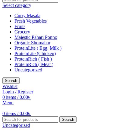
Select category
Curry Masala
Fresh Vegetables
Fruits
Grocery
Majestic Pahari Ponno
Organic Shomahar
ProteinLite ( Egg, Milk )
ProteinLite (Chicken)
ProteinRich ( Fish )
ProteinRich ( Meat )
Uncategorized
Search
Wishlist
Login / Register
0
items
/
0.00
৳
Menu
0
items
/
0.00
৳
Search
Uncategorized