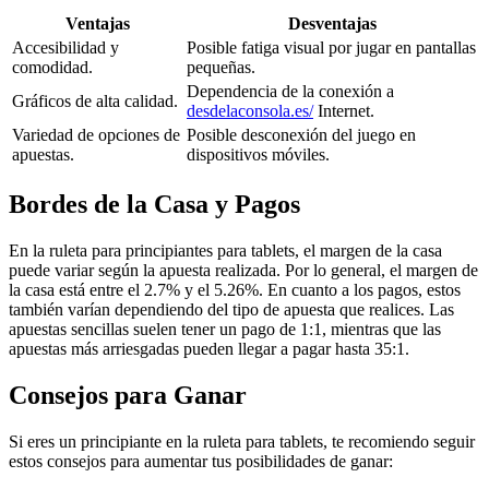
Ventajas
Desventajas
Accesibilidad y
Posible fatiga visual por jugar en pantallas
comodidad.
pequeñas.
Dependencia de la conexión a
Gráficos de alta calidad.
desdelaconsola.es/
Internet.
Variedad de opciones de
Posible desconexión del juego en
apuestas.
dispositivos móviles.
Bordes de la Casa y Pagos
En la ruleta para principiantes para tablets, el margen de la casa
puede variar según la apuesta realizada. Por lo general, el margen de
la casa está entre el 2.7% y el 5.26%. En cuanto a los pagos, estos
también varían dependiendo del tipo de apuesta que realices. Las
apuestas sencillas suelen tener un pago de 1:1, mientras que las
apuestas más arriesgadas pueden llegar a pagar hasta 35:1.
Consejos para Ganar
Si eres un principiante en la ruleta para tablets, te recomiendo seguir
estos consejos para aumentar tus posibilidades de ganar: