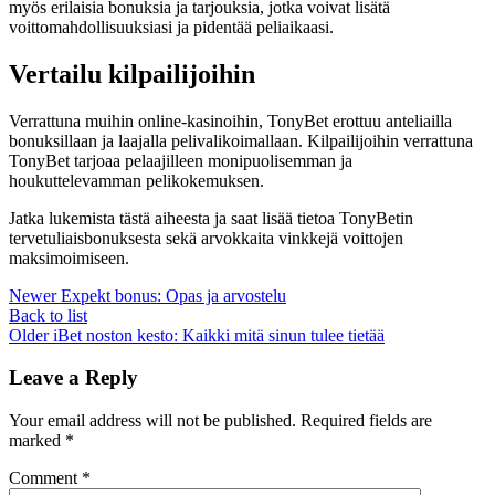
myös erilaisia bonuksia ja tarjouksia, jotka voivat lisätä
voittomahdollisuuksiasi ja pidentää peliaikaasi.
Vertailu kilpailijoihin
Verrattuna muihin online-kasinoihin, TonyBet erottuu anteliailla
bonuksillaan ja laajalla pelivalikoimallaan. Kilpailijoihin verrattuna
TonyBet tarjoaa pelaajilleen monipuolisemman ja
houkuttelevamman pelikokemuksen.
Jatka lukemista tästä aiheesta ja saat lisää tietoa TonyBetin
tervetuliaisbonuksesta sekä arvokkaita vinkkejä voittojen
maksimoimiseen.
Newer
Expekt bonus: Opas ja arvostelu
Back to list
Older
iBet noston kesto: Kaikki mitä sinun tulee tietää
Leave a Reply
Your email address will not be published.
Required fields are
marked
*
Comment
*