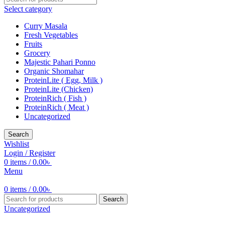
Select category
Curry Masala
Fresh Vegetables
Fruits
Grocery
Majestic Pahari Ponno
Organic Shomahar
ProteinLite ( Egg, Milk )
ProteinLite (Chicken)
ProteinRich ( Fish )
ProteinRich ( Meat )
Uncategorized
Search
Wishlist
Login / Register
0
items
/
0.00
৳
Menu
0
items
/
0.00
৳
Search
Uncategorized