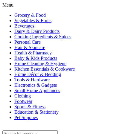
Menu
Grocery & Food
Vegetables & Fruits
Beverages
Dairy & Dairy Products
Cooking Ingredients & Spices
Personal Care
Hair & Skincare
Health & Pharmacy
Baby & Kids Products
Home Cleaning & Hygiene
Kitchen Essentials & Cookware
Home Décor & Bedding
Tools & Hardware
Electronics & Gadgets
Small Home Appliances
Clothing
Footwear
Sports & Fitness
Education & Stationery
Pet Supplies