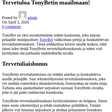
Tervetuloa TonyBetin maailmaan!
Posted by
admin
On April 3, 2026
0
comments
TonyBet on yksi suosituimmista online-kasinoista, joka tarjoaa
pelaajille monipuolisen
TonyBet
valikoiman pelejä ja houkuttelevan
tervetuliaisbonuksen. Tässä artikkelissa kerron sinulle kaiken, mitä
sinun tulee tietää TonyBetin tervetuliaisbonuksesta ja miten voit
hyödyntää sitä parhaalla mahdollisella tavalla.
Tervetuliaisbonus
TonyBetin tervetuliaisbonus on erittäin antelias ja houkutteleva
uusille pelaajille. Saat rekisteröityessäsi tervetuliaisbonuksen, joka
voi sisältää esimerkiksi ilmaiskierroksia, bonusrahaa tai muita etuja.
Tarkista aina ajankohtaiset tarjoukset suoraan TonyBetin sivuilta,
jotta et jää paitsi mahtavista bonuksista.
TonyBetin tervetuliaisbonuksen hyödyntäminen on helppoa. Sinun
tulee ensin rekisteröityä ja tehdä ensitalletus pelitilillesi. Tämän
jälkeen voit lunastaa tarjouksen ja aloittaa pelaamisen bonuksen