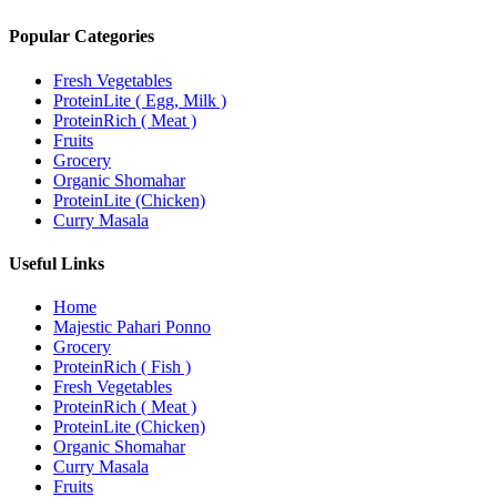
Popular Categories
Fresh Vegetables
ProteinLite ( Egg, Milk )
ProteinRich ( Meat )
Fruits
Grocery
Organic Shomahar
ProteinLite (Chicken)
Curry Masala
Useful Links
Home
Majestic Pahari Ponno
Grocery
ProteinRich ( Fish )
Fresh Vegetables
ProteinRich ( Meat )
ProteinLite (Chicken)
Organic Shomahar
Curry Masala
Fruits