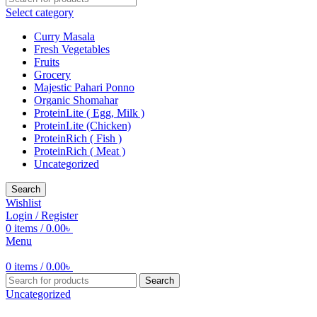
Select category
Curry Masala
Fresh Vegetables
Fruits
Grocery
Majestic Pahari Ponno
Organic Shomahar
ProteinLite ( Egg, Milk )
ProteinLite (Chicken)
ProteinRich ( Fish )
ProteinRich ( Meat )
Uncategorized
Search
Wishlist
Login / Register
0
items
/
0.00
৳
Menu
0
items
/
0.00
৳
Search
Uncategorized