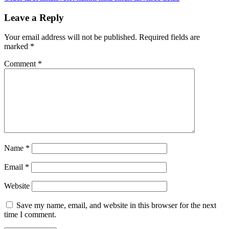
Leave a Reply
Your email address will not be published.
Required fields are
marked
*
Comment
*
Name
*
Email
*
Website
Save my name, email, and website in this browser for the next
time I comment.