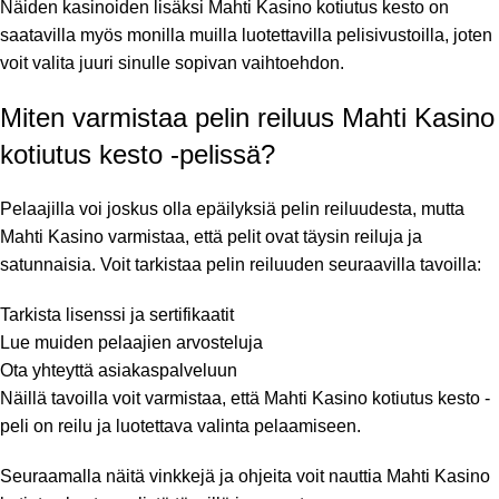
Näiden kasinoiden lisäksi Mahti Kasino kotiutus kesto on
saatavilla myös monilla muilla luotettavilla pelisivustoilla, joten
voit valita juuri sinulle sopivan vaihtoehdon.
Miten varmistaa pelin reiluus Mahti Kasino
kotiutus kesto -pelissä?
Pelaajilla voi joskus olla epäilyksiä pelin reiluudesta, mutta
Mahti Kasino varmistaa, että pelit ovat täysin reiluja ja
satunnaisia. Voit tarkistaa pelin reiluuden seuraavilla tavoilla:
Tarkista lisenssi ja sertifikaatit
Lue muiden pelaajien arvosteluja
Ota yhteyttä asiakaspalveluun
Näillä tavoilla voit varmistaa, että Mahti Kasino kotiutus kesto -
peli on reilu ja luotettava valinta pelaamiseen.
Seuraamalla näitä vinkkejä ja ohjeita voit nauttia Mahti Kasino