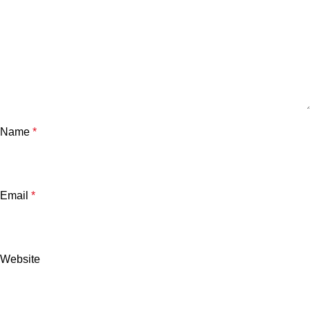
Name
*
Email
*
Website