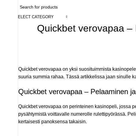
SELECT CATEGORY
Quickbet verovapaa – P
Quickbet verovapaa on yksi suosituimmista kasinopeleist
suuria summia rahaa. Tässä artikkelissa jaan sinulle kai
Quickbet verovapaa – Pelaaminen ja
Quickbet verovapaa on perinteinen kasinopeli, jossa pel
pysähtymistä voittavalle numerolle rulettipyörässä. Pel
kertaisesti panoksensa takaisin.