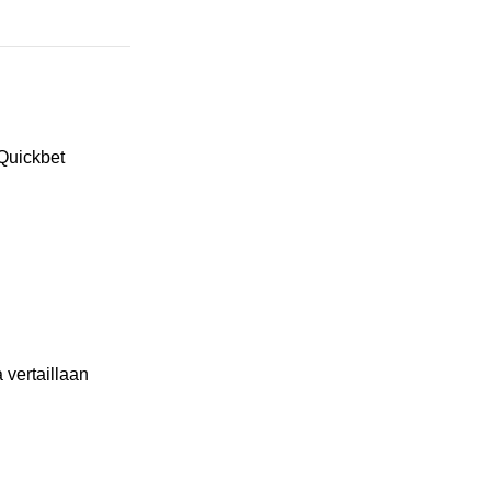
 Quickbet
a vertaillaan