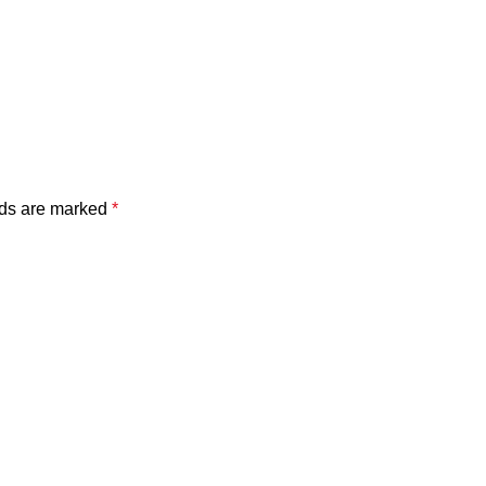
lds are marked
*