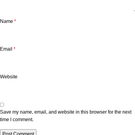
Name
*
Email
*
Website
Save my name, email, and website in this browser for the next
time I comment.