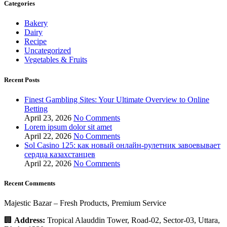
Categories
Bakery
Dairy
Recipe
Uncategorized
Vegetables & Fruits
Recent Posts
Finest Gambling Sites: Your Ultimate Overview to Online
Betting
April 23, 2026
No Comments
Lorem ipsum dolor sit amet
April 22, 2026
No Comments
Sol Casino 125: как новый онлайн‑рулетник завоевывает
сердца казахстанцев
April 22, 2026
No Comments
Recent Comments
Majestic Bazar – Fresh Products, Premium Service
🏢
Address:
Tropical Alauddin Tower, Road-02, Sector-03, Uttara,