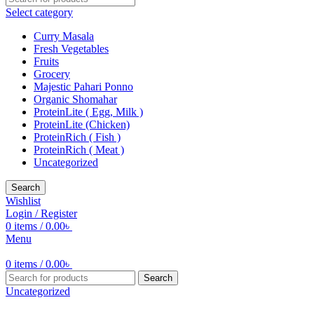
Select category
Curry Masala
Fresh Vegetables
Fruits
Grocery
Majestic Pahari Ponno
Organic Shomahar
ProteinLite ( Egg, Milk )
ProteinLite (Chicken)
ProteinRich ( Fish )
ProteinRich ( Meat )
Uncategorized
Search
Wishlist
Login / Register
0
items
/
0.00
৳
Menu
0
items
/
0.00
৳
Search
Uncategorized