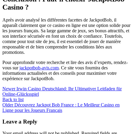
Casino ?
Après avoir analysé les différentes facettes de JackpotBob, il
apparaît clairement que ce casino en ligne est une option solide pour
les joueurs français. Sa large gamme de jeux, ses bonus attractifs, et
son interface sécurisée en font un choix de confiance. Toutefois,
comme pour tout site de jeu, il est essentiel de jouer de manière
responsable et de bien comprendre les conditions liées aux
promotions.
Pour approfondir votre recherche et lire des avis d’experts, rendez-
vous sur
jackpotbob-avis.com
. Ce site vous fournira des
informations actualisées et des conseils pour maximiser votre
expérience sur JackpotBob.
Newer
Irwin Casino Deutschland: Ihr Ultimativer Leitfaden für
Online-Glücksspiel
Back to list
Older
Découvrez Jackpot Bob France : Le Meilleur Casino en
Ligne pour les Joueurs Français
Leave a Reply
Your email address will not be published.
Required fields are