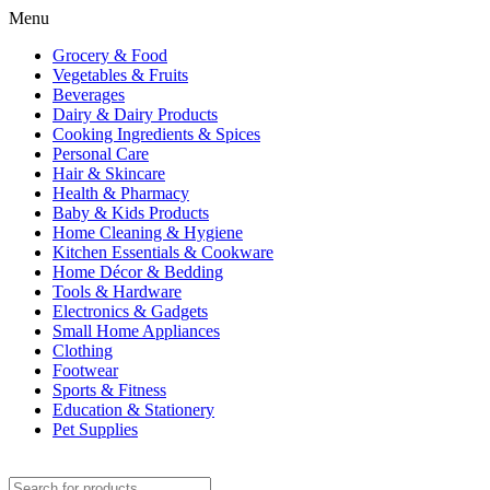
Menu
Grocery & Food
Vegetables & Fruits
Beverages
Dairy & Dairy Products
Cooking Ingredients & Spices
Personal Care
Hair & Skincare
Health & Pharmacy
Baby & Kids Products
Home Cleaning & Hygiene
Kitchen Essentials & Cookware
Home Décor & Bedding
Tools & Hardware
Electronics & Gadgets
Small Home Appliances
Clothing
Footwear
Sports & Fitness
Education & Stationery
Pet Supplies