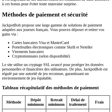
à ces bonus pour éviter toute mauvaise surprise.
Méthodes de paiement et sécurité
JackpotBob propose une large gamme de solutions de paiement
adaptées aux joueurs français. Vous pouvez déposer et retirer vos
gains via :
Cartes bancaires Visa et MasterCard
Portefeuilles électroniques comme Skrill et Neteller
Virements bancaires
Cryptomonnaies (selon disponibilité)
Le site utilise un cryptage SSL avancé pour protéger les données
personnelles et financières des utilisateurs. De plus, JackpotBob est
régulé par une autorité de jeu reconnue, garantissant un
environnement de jeu équitable.
Tableau récapitulatif des méthodes de paiement
Dépôt
Retrait
Délai de
Méthode
Frais
minimum
minimum
traitement