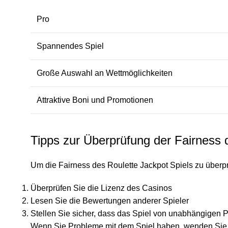
Pro
Spannendes Spiel
Große Auswahl an Wettmöglichkeiten
Attraktive Boni und Promotionen
Tipps zur Überprüfung der Fairness 
Um die Fairness des Roulette Jackpot Spiels zu überpr
Überprüfen Sie die Lizenz des Casinos
Lesen Sie die Bewertungen anderer Spieler
Stellen Sie sicher, dass das Spiel von unabhängigen Pr
Wenn Sie Probleme mit dem Spiel haben, wenden Sie 