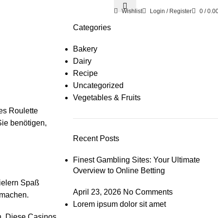
Wishlist
Login / Register
0
/
0.0
Categories
Bakery
Dairy
Recipe
Uncategorized
Vegetables & Fruits
es Roulette
Sie benötigen,
Recent Posts
Finest Gambling Sites: Your Ultimate
Overview to Online Betting
pielern Spaß
April 23, 2026
No Comments
 machen.
Lorem ipsum dolor sit amet
n. Diese Casinos