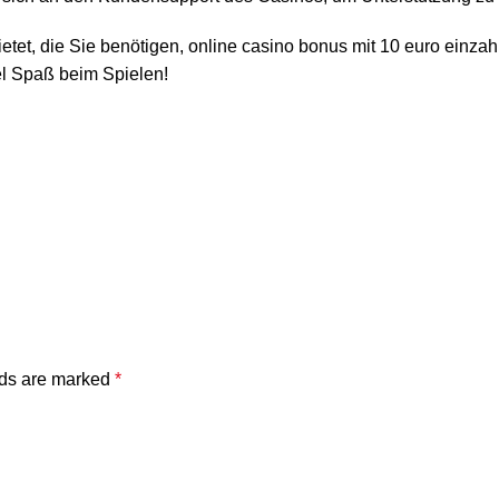
ietet, die Sie benötigen,
online casino bonus mit 10 euro einza
el Spaß beim Spielen!
lds are marked
*