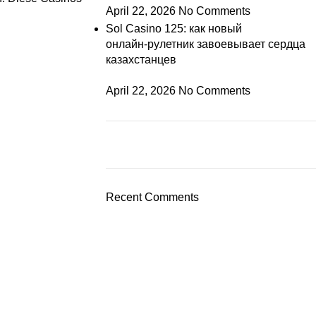
April 22, 2026
No Comments
Sol Casino 125: как новый
онлайн‑рулетник завоевывает сердца
казахстанцев
April 22, 2026
No Comments
Recent Comments