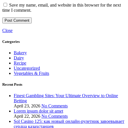
Save my name, email, and website in this browser for the next
time I comment.
Close
Categories
Bakery
Dairy
Recipe
Uncategorized
Vegetables & Fruits
Recent Posts
Finest Gambling Sites: Your Ultimate Overview to Online
Betting
April 23, 2026
No Comments
Lorem ipsum dolor sit amet
April 22, 2026
No Comments
Sol Casino 125: как новый онлайн‑рулетник завоевывает
сердца казахстанцев