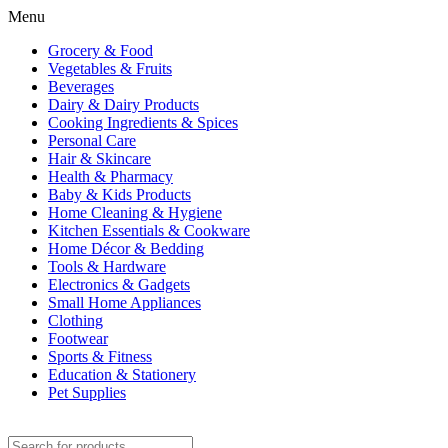
Menu
Grocery & Food
Vegetables & Fruits
Beverages
Dairy & Dairy Products
Cooking Ingredients & Spices
Personal Care
Hair & Skincare
Health & Pharmacy
Baby & Kids Products
Home Cleaning & Hygiene
Kitchen Essentials & Cookware
Home Décor & Bedding
Tools & Hardware
Electronics & Gadgets
Small Home Appliances
Clothing
Footwear
Sports & Fitness
Education & Stationery
Pet Supplies