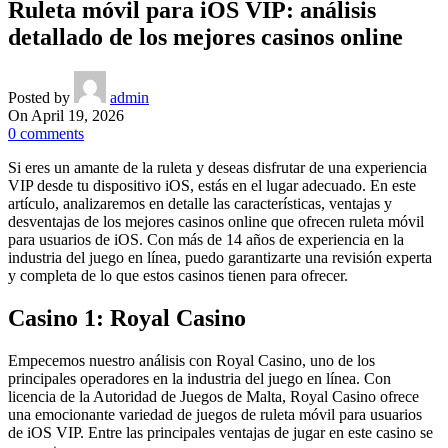
Ruleta móvil para iOS VIP: análisis
detallado de los mejores casinos online
Posted by
admin
On April 19, 2026
0
comments
Si eres un amante de la ruleta y deseas disfrutar de una experiencia
VIP desde tu dispositivo iOS, estás en el lugar adecuado. En este
artículo, analizaremos en detalle las características, ventajas y
desventajas de los mejores casinos online que ofrecen ruleta móvil
para usuarios de iOS. Con más de 14 años de experiencia en la
industria del juego
en línea, puedo garantizarte una revisión experta
y completa de lo que estos casinos tienen para ofrecer.
Casino 1: Royal Casino
Empecemos nuestro análisis con Royal Casino, uno de los
principales operadores en la industria del juego en línea. Con
licencia de la Autoridad de Juegos de Malta, Royal Casino ofrece
una emocionante variedad de juegos de ruleta móvil para usuarios
de iOS VIP. Entre las principales ventajas de jugar en este casino se