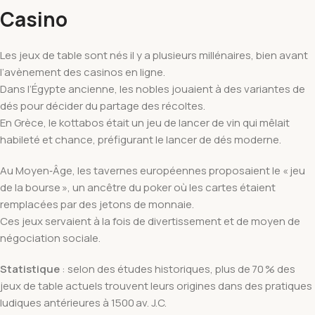
Casino
Les jeux de table sont nés il y a plusieurs millénaires, bien avant
l’avènement des casinos en ligne.
Dans l’Égypte ancienne, les nobles jouaient à des variantes de
dés pour décider du partage des récoltes.
En Grèce, le kottabos était un jeu de lancer de vin qui mêlait
habileté et chance, préfigurant le lancer de dés moderne.
Au Moyen‑Âge, les tavernes européennes proposaient le « jeu
de la bourse », un ancêtre du poker où les cartes étaient
remplacées par des jetons de monnaie.
Ces jeux servaient à la fois de divertissement et de moyen de
négociation sociale.
Statistique
: selon des études historiques, plus de 70 % des
jeux de table actuels trouvent leurs origines dans des pratiques
ludiques antérieures à 1500 av. J.C.