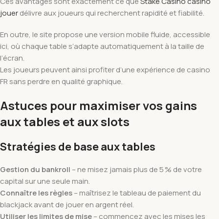
Ces avantages sont exactement ce que
Stake Casino casino
jouer
délivre aux joueurs qui recherchent rapidité et fiabilité.
En outre, le site propose une version mobile fluide, accessible
ici, où chaque table s’adapte automatiquement à la taille de
l’écran.
Les joueurs peuvent ainsi profiter d’une expérience de casino
FR sans perdre en qualité graphique.
Astuces pour maximiser vos gains
aux tables et aux slots
Stratégies de base aux tables
Gestion du bankroll
– ne misez jamais plus de 5 % de votre
capital sur une seule main.
Connaître les règles
– maîtrisez le tableau de paiement du
blackjack avant de jouer en argent réel.
Utiliser les limites de mise
– commencez avec les mises les