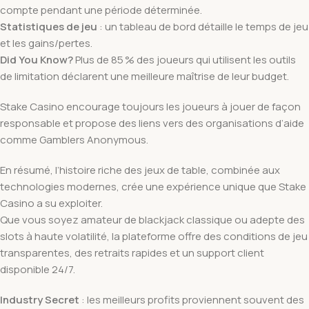
compte pendant une période déterminée.
Statistiques de jeu
: un tableau de bord détaille le temps de jeu
et les gains/pertes.
Did You Know?
Plus de 85 % des joueurs qui utilisent les outils
de limitation déclarent une meilleure maîtrise de leur budget.
Stake Casino encourage toujours les joueurs à jouer de façon
responsable et propose des liens vers des organisations d’aide
comme Gamblers Anonymous.
En résumé, l’histoire riche des jeux de table, combinée aux
technologies modernes, crée une expérience unique que Stake
Casino a su exploiter.
Que vous soyez amateur de blackjack classique ou adepte des
slots à haute volatilité, la plateforme offre des conditions de jeu
transparentes, des retraits rapides et un support client
disponible 24/7.
Industry Secret
: les meilleurs profits proviennent souvent des