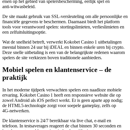
eisen op het gebied van spelersbescherming, eerlijk spel en
anti‑witwasbeleid.
De site maakt gebruik van SSL‑versleuteling om alle persoonlijke en
financiële gegevens te beschermen. Daarnaast biedt het platform
tools voor verantwoord spelen: stortingslimieten, verlieslimieten en
een zelfuitsluitingsoptie.
Wat de snelheid betreft, verwerkt Kokobet Casino 1 uitbetalingen
meestal binnen 24 uur bij iDEAL en binnen enkele uren bij crypto.
Deze snelle uitbetaling is een van de belangrijkste redenen waarom
spelers de site verkiezen boven traditionele aanbieders.
Mobiel spelen en klantenservice – de
praktijk
In het moderne tijdperk verwachten spelers een naadloze mobiele
ervaring. Kokobet Casino 1 heeft een responsieve website die op
zowel Android als iOS perfect werkt. Er is geen aparte app nodig;
de HTML5‑technologie zorgt voor soepele gameplay, zelfs op
4G‑netwerken.
De klantenservice is 24/7 bereikbaar via live chat, e‑mail en
telefoon. In testsaverages reageert de chat binnen 30 seconden en