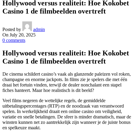
Hollywood versus realiteit: Hoe Kokobet
Casino 1 de filmbeelden overtreft
Posted by
admin
On July 20, 2025
0
comments
Hollywood versus realiteit: Hoe Kokobet
Casino 1 de filmbeelden overtreft
De cinema schildert casino’s vaak als glanzende paleizen vol roken,
champagne en enorme jackpots. In films zie je spelers die met één
draai het fortuin vinden, terwijl de dealer nonchalant een stapel
fiches hanteert. Maar hoe realistisch is dit beeld?
Veel films negeren de wettelijke regels, de gemiddelde
uitbetalingspercentages (RTP) en de noodzaak van verantwoord
spelen. In werkelijkheid draait een online casino om veiligheid,
variatie en snelle betalingen. De sfeer is minder dramatisch, maar de
winsten kunnen net zo aantrekkelijk zijn wanneer je de juiste bonus
en spelkeuze maakt.