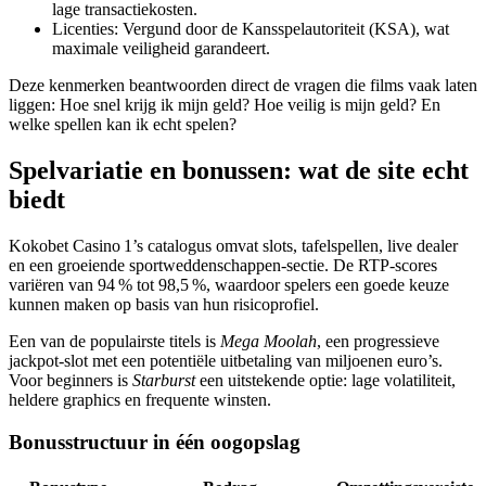
lage transactiekosten.
Licenties: Vergund door de Kansspelautoriteit (KSA), wat
maximale veiligheid garandeert.
Deze kenmerken beantwoorden direct de vragen die films vaak laten
liggen: Hoe snel krijg ik mijn geld? Hoe veilig is mijn geld? En
welke spellen kan ik echt spelen?
Spelvariatie en bonussen: wat de site echt
biedt
Kokobet Casino 1’s catalogus omvat slots, tafelspellen, live dealer
en een groeiende sportweddenschappen‑sectie. De RTP‑scores
variëren van 94 % tot 98,5 %, waardoor spelers een goede keuze
kunnen maken op basis van hun risicoprofiel.
Een van de populairste titels is
Mega Moolah
, een progressieve
jackpot‑slot met een potentiële uitbetaling van miljoenen euro’s.
Voor beginners is
Starburst
een uitstekende optie: lage volatiliteit,
heldere graphics en frequente winsten.
Bonusstructuur in één oogopslag