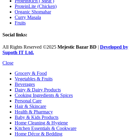
ProteinRich ( Meat )
ProteinLite (Chicken)
Organic Shomahar
Curry Masala
Fruits
Social links:
All Rights Reserved ©2025
Mejestic Bazar BD
|
Developed by
Supoth IT Ltd.
Close
Grocery & Food
Vegetables & Fruits
Beverages
Dairy & Dairy Products
Cooking Ingredients & Spices
Personal Care
Hair & Skincare
Health & Pharmacy
Baby & Kids Products
Home Cleaning & Hygiene
Kitchen Essentials & Cookware
Home Décor & Bedding