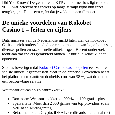
Did You Know? De gemiddelde RTP van online slots ligt rond de
96 %, wat betekent dat spelers op lange termijn bijna hun inzet
terugkrijgen. Dat is een cijfer dat je zelden in een film ziet.
De unieke voordelen van Kokobet
Casino 1 – feiten en cijfers
Data‑analyses van de Nederlandse markt laten zien dat Kokobet
Casino 1 zich onderscheidt door een combinatie van hoge bonussen,
diverse spellen en razendsnelle uitbetalingen. Recent onderzoek
toont aan dat spelers gemiddeld binnen 12 uur hun winst kunnen
opnemen.
Studies bevestigen dat
Kokobet Casino casino spelen
een van de
snelste uitbetalingsprocessen biedt in de branche. Bovendien heeft
het platform een klanttevredenheidsscore van 98 %, wat duidt op
een betrouwbare service.
Wat maakt dit casino zo aantrekkelijk?
Bonussen: Welkomstpakket tot 200 % en 100 gratis spins.
Spelvariatie: Meer dan 2 000 games van top‑providers zoals
NetEnt en Microgaming.
Betaalmethoden: Crypto, iDEAL, creditcards – allemaal met