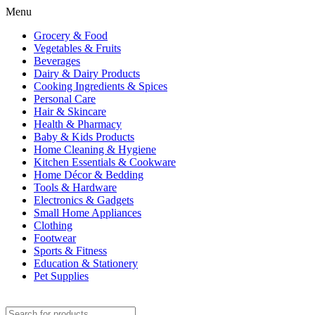
Menu
Grocery & Food
Vegetables & Fruits
Beverages
Dairy & Dairy Products
Cooking Ingredients & Spices
Personal Care
Hair & Skincare
Health & Pharmacy
Baby & Kids Products
Home Cleaning & Hygiene
Kitchen Essentials & Cookware
Home Décor & Bedding
Tools & Hardware
Electronics & Gadgets
Small Home Appliances
Clothing
Footwear
Sports & Fitness
Education & Stationery
Pet Supplies