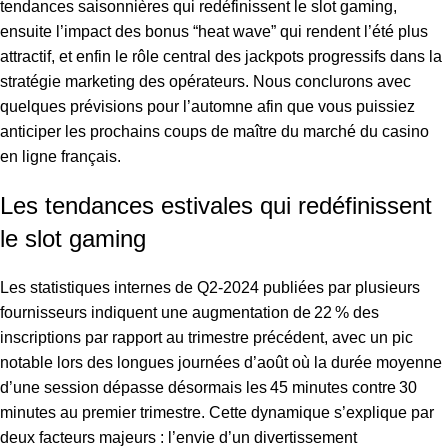
tendances saisonnières qui redéfinissent le slot gaming,
ensuite l’impact des bonus “heat wave” qui rendent l’été plus
attractif, et enfin le rôle central des jackpots progressifs dans la
stratégie marketing des opérateurs. Nous conclurons avec
quelques prévisions pour l’automne afin que vous puissiez
anticiper les prochains coups de maître du marché du casino
en ligne français.
Les tendances estivales qui redéfinissent
le slot gaming
Les statistiques internes de Q2‑2024 publiées par plusieurs
fournisseurs indiquent une augmentation de 22 % des
inscriptions par rapport au trimestre précédent, avec un pic
notable lors des longues journées d’août où la durée moyenne
d’une session dépasse désormais les 45 minutes contre 30
minutes au premier trimestre. Cette dynamique s’explique par
deux facteurs majeurs : l’envie d’un divertissement