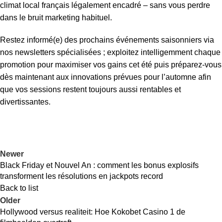
climat local français légalement encadré – sans vous perdre
dans le bruit marketing habituel.
Restez informé(e) des prochains événements saisonniers via
nos newsletters spécialisées ; exploitez intelligemment chaque
promotion pour maximiser vos gains cet été puis préparez-vous
dès maintenant aux innovations prévues pour l’automne afin
que vos sessions restent toujours aussi rentables et
divertissantes.
Newer
Black Friday et Nouvel An : comment les bonus explosifs
transforment les résolutions en jackpots record
Back to list
Older
Hollywood versus realiteit: Hoe Kokobet Casino 1 de