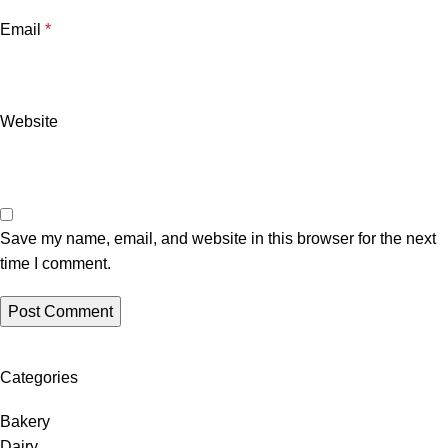
Email
*
Website
Save my name, email, and website in this browser for the next
time I comment.
Categories
Bakery
Dairy