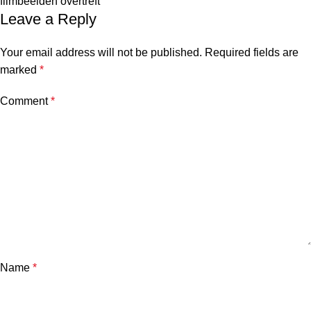
filmbeelden overtreft
Leave a Reply
Your email address will not be published.
Required fields are
marked
*
Comment
*
Name
*