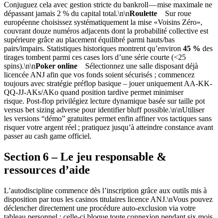
Conjuguez cela avec gestion stricte du bankroll — mise maximale ne
dépassant jamais 2 % du capital total.\n\n
Roulette
Sur roue
européenne choisissez systématiquement la mise «​Voisins Zéro​»,
couvrant douze numéros adjacents dont la probabilité collective est
supérieure grâce au placement équilibré parmi hauts/bas
pairs/impairs. Statistiques historiques montrent qu’environ
45 %
des
tirages tombent parmi ces cases lors d’une série courte (<25
spins).\n\n
Poker online
Sélectionnez une salle disposant déjà
licencée ANJ afin que vos fonds soient sécurisés ; commencez
toujours avec stratégie préflop basique ­– jouer uniquement AA‐KK‐
QQ‐JJ‐AKs/AKo quand position tardive permet minimiser
risque. Post‑flop privilégiez lecture dynamique basée sur taille pot
versus bet sizing adverse pour identifier bluff possible.\n\nUtiliser
les versions “démo” gratuites permet enfin affiner vos tactiques sans
risquer votre argent réel ; pratiquez jusqu’à atteindre constance avant
passer au cash game officiel.
Section 6 – Le jeu responsable &
ressources d’aide
L’autodiscipline commence dès l’inscription grâce aux outils mis à
disposition par tous les casinos titulaires licence ANJ.\nVous pouvez
déclencher directement une procédure auto‑exclusion via votre
tableau personnel ; celle-ci bloque toute connexion pendant six mois