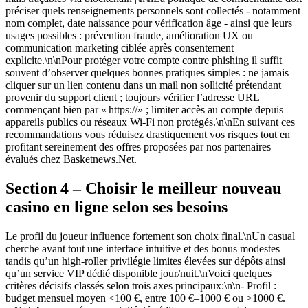
préciser quels renseignements personnels sont collectés ‑ notamment
nom complet, date naissance pour vérification âge ‑ ainsi que leurs
usages possibles : prévention fraude, amélioration UX ou
communication marketing ciblée après consentement
explicite.\n\nPour protéger votre compte contre phishing il suffit
souvent d’observer quelques bonnes pratiques simples : ne jamais
cliquer sur un lien contenu dans un mail non sollicité prétendant
provenir du support client ; toujours vérifier l’adresse URL
commençant bien par « https://» ; limiter accès au compte depuis
appareils publics ou réseaux Wi‑Fi non protégés.\n\nEn suivant ces
recommandations vous réduisez drastiquement vos risques tout en
profitant sereinement des offres proposées par nos partenaires
évalués chez Basketnews.Net.
Section 4 – Choisir le meilleur nouveau
casino en ligne selon ses besoins
Le profil du joueur influence fortement son choix final.\nUn casual
cherche avant tout une interface intuitive et des bonus modestes
tandis qu’un high‑roller privilégie limites élevées sur dépôts ainsi
qu’un service VIP dédié disponible jour/nuit.\nVoici quelques
critères décisifs classés selon trois axes principaux:\n\n- Profil :
budget mensuel moyen <100 €, entre 100 €–1000 € ou >1000 €.