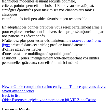
techniques modernes assurant sécurité optimale,
critères pointus permettant choisir LE nouveau site adéquat,
stratégies éprouvées pour maximiser vos chances aux tables
classiques,
et enfin outils indispensables favorisant jeu responsable.​
En adoptant ces bonnes pratiques vous serez parfaitement armé·e
pour explorer sereinement l’univers riche proposé aujourd’hui par
nos partenaires sélectionnés.
N’attendez plus pour tester dès maintenant le
nouveau casino en
ligne
présenté dans cet article ; profitez immédiatement
d’offres attractives fiables,
d’une assistance multilingue disponible jour/nuit,
et surtout… jouez intelligemment tout-en-respectant vos limites
personnelles grâce aux conseils fournis ici même!
Newer
Guide complet du casino en ligne – Tout ce que vous devez
savoir avant de jouer
Back to list
Older
Expertstrategieën voor toernooien bij VIP Zino Casino
Leave a Reply