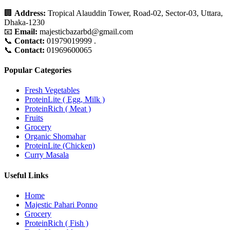
🏢
Address:
Tropical Alauddin Tower, Road-02, Sector-03, Uttara,
Dhaka-1230
📧
Email:
majesticbazarbd@gmail.com
📞
Contact:
01979019999 .
📞
Contact:
01969600065
Popular Categories
Fresh Vegetables
ProteinLite ( Egg, Milk )
ProteinRich ( Meat )
Fruits
Grocery
Organic Shomahar
ProteinLite (Chicken)
Curry Masala
Useful Links
Home
Majestic Pahari Ponno
Grocery
ProteinRich ( Fish )