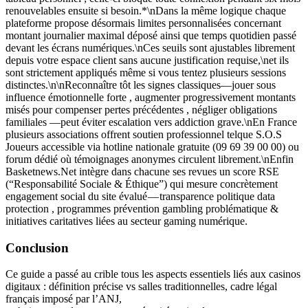
renouvelables ensuite si besoin.*\nDans la même logique chaque
plateforme propose désormais limites personnalisées concernant
montant journalier maximal déposé ainsi que temps quotidien passé
devant les écrans numériques.\nCes seuils sont ajustables librement
depuis votre espace client sans aucune justification requise,\net ils
sont strictement appliqués même si vous tentez plusieurs sessions
distinctes.\n\nReconnaître tôt les signes classiques—jouer sous
influence émotionnelle forte , augmenter progressivement montants
misés pour compenser pertes précédentes , négliger obligations
familiales —peut éviter escalation vers addiction grave.\nEn France
plusieurs associations offrent soutien professionnel telque S.O.S
Joueurs accessible via hotline nationale gratuite (09 69 39 00 00) ou
forum dédié où témoignages anonymes circulent librement.\nEnfin
Basketnews.Net intègre dans chacune ses revues un score RSE
(“Responsabilité Sociale & Éthique”) qui mesure concrètement
engagement social du site évalué — transparence politique data
protection , programmes prévention gambling problématique &
initiatives caritatives liées au secteur gaming numérique.
Conclusion
Ce guide a passé au crible tous les aspects essentiels liés aux casinos
digitaux : définition précise vs salles traditionnelles, cadre légal
français imposé par l’ANJ,