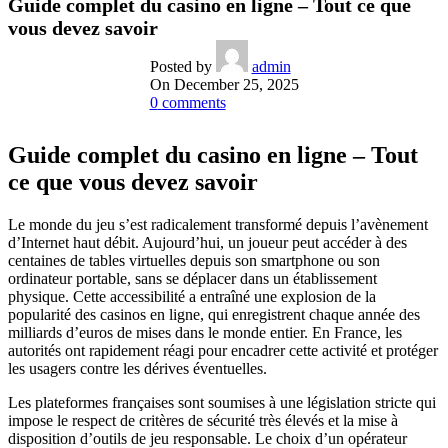
Guide complet du casino en ligne – Tout ce que
vous devez savoir
Posted by
admin
On December 25, 2025
0
comments
Guide complet du casino en ligne – Tout
ce que vous devez savoir
Le monde du jeu s’est radicalement transformé depuis l’avènement
d’Internet haut débit. Aujourd’hui, un joueur peut accéder à des
centaines de tables virtuelles depuis son smartphone ou son
ordinateur portable, sans se déplacer dans un établissement
physique. Cette accessibilité a entraîné une explosion de la
popularité des casinos en ligne, qui enregistrent chaque année des
milliards d’euros de mises dans le monde entier. En France, les
autorités ont rapidement réagi pour encadrer cette activité et protéger
les usagers contre les dérives éventuelles.
Les plateformes françaises sont soumises à une législation stricte qui
impose le respect de critères de sécurité très élevés et la mise à
disposition d’outils de jeu responsable. Le choix d’un opérateur