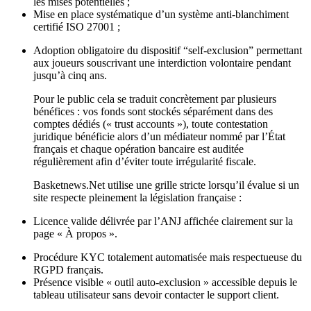
les mises potentielles ;
Mise en place systématique d’un système anti‑blanchiment
certifié ISO 27001 ;
Adoption obligatoire du dispositif “self‑exclusion” permettant
aux joueurs souscrivant une interdiction volontaire pendant
jusqu’à cinq ans.
Pour le public cela se traduit concrètement par plusieurs
bénéfices : vos fonds sont stockés séparément dans des
comptes dédiés (« trust accounts »), toute contestation
juridique bénéficie alors d’un médiateur nommé par l’État
français et chaque opération bancaire est auditée
régulièrement afin d’éviter toute irrégularité fiscale.
Basketnews.Net utilise une grille stricte lorsqu’il évalue si un
site respecte pleinement la législation française :
Licence valide délivrée par l’ANJ affichée clairement sur la
page « À propos ».
Procédure KYC totalement automatisée mais respectueuse du
RGPD français.
Présence visible « outil auto‑exclusion » accessible depuis le
tableau utilisateur sans devoir contacter le support client.