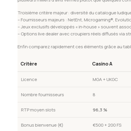
Troisième critère majeur : diversité du catalogue ludiqu
– Fournisseurs majeurs : NetEnt, Microgaming®, Evoluti
– Jeux exclusifs développés « in‑house » souvent ass
– Options live dealer avec croupiers réels diffusés via s
Enfin comparez rapidement ces éléments grâce au tabl
Critère
Casino A
Licence
MGA + UKGC
Nombre fournisseurs
8
RTP moyen slots
96,3 %
Bonus bienvenue (€)
€500 + 200 FS