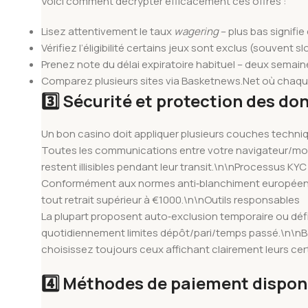
Voici comment décrypter efficacement ces offres :
Lisez attentivement le taux
wagering
– plus bas signifie
Vérifiez l’éligibilité certains jeux sont exclus (souvent s
Prenez note du délai expiratoire habituel – deux semai
Comparez plusieurs sites via Basketnews.Net où chaque 
3️⃣ Sécurité et protection des do
Un bon casino doit appliquer plusieurs couches techniq
Toutes les communications entre votre navigateur/mobi
restent illisibles pendant leur transit.\n\nProcessus KYC
Conformément aux normes anti‑blanchiment européennes il
tout retrait supérieur à €1000.\n\nOutils responsables
La plupart proposent auto‑exclusion temporaire ou défin
quotidiennement limites dépôt/pari/temps passé.\n\nB
choisissez toujours ceux affichant clairement leurs ce
4️⃣ Méthodes de paiement dispon