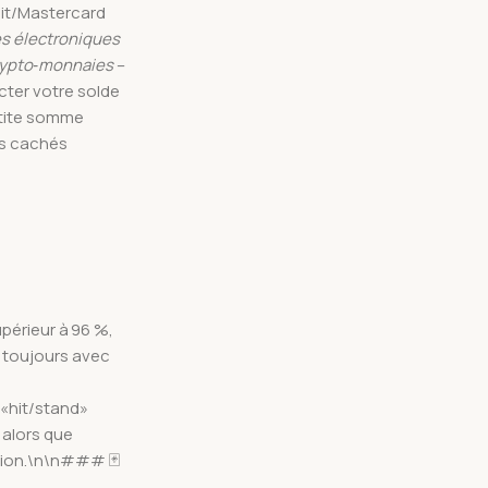
bit/Mastercard
es électroniques
ypto‑monnaies
–
cter votre solde
etite somme
is cachés
périeur à 96 %,
z toujours avec
(«hit/stand»
 alors que
sion.\n\n### 🃏