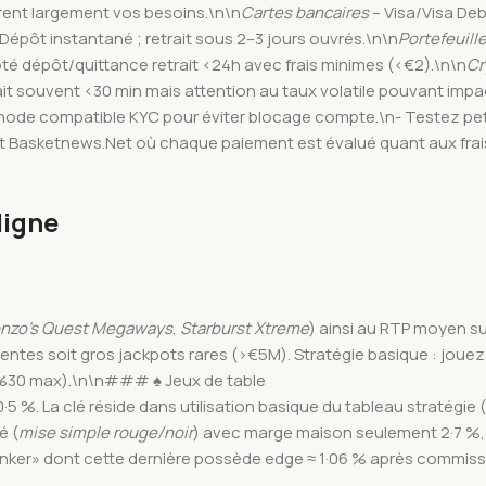
rent largement vos besoins.\n\n
Cartes bancaires
– Visa/Visa De
épôt instantané ; retrait sous 2–3 jours ouvrés.\n\n
Portefeuill
 côté dépôt/quittance retrait <24h avec frais minimes (<€2).\n\n
Cr
t souvent <30 min mais attention au taux volatile pouvant impa
 méthode compatible KYC pour éviter blocage compte.\n- Testez p
rement Basketnews.Net où chaque paiement est évalué quant aux fra
ligne
nzo’s Quest Megaways
,
Starburst Xtreme
) ainsi au RTP moyen su
équentes soit gros jackpots rares (>€5M). Stratégie basique : joue
 (%30 max).\n\n### ♠️ Jeux de table
5 %. La clé réside dans utilisation basique du tableau stratégie 
é (
mise simple rouge/noir
) avec marge maison seulement 2·7 %,
anker» dont cette dernière possède edge ≈ 1·06 % après commis