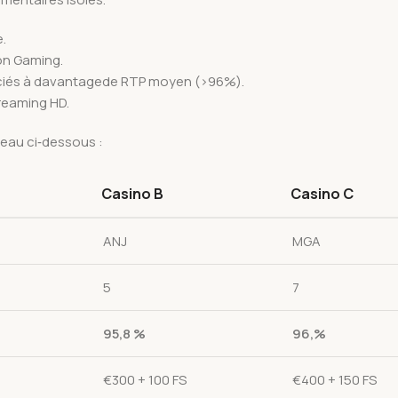
e.
on Gaming.
ociés à davantagede RTP moyen (>96%).
treaming HD.
eau ci‑dessous :
Casino B
Casino C
ANJ
MGA
5
7
95,8 %
96,%
€300 + 100 FS
€400 + 150 FS