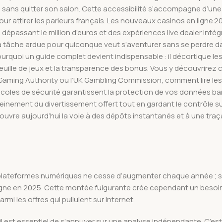
 sans quitter son salon. Cette accessibilité s’accompagne d’un
our attirer les parieurs français. Les nouveaux casinos en ligne 
 dépassant le million d’euros et des expériences live dealer int
 la tâche ardue pour quiconque veut s’aventurer sans se perdre 
rquoi un guide complet devient indispensable : il décortique les
efeuille de jeux et la transparence des bonus. Vous y découvrirez
 Gaming Authority ou l’UK Gambling Commission, comment lire les
tocoles de sécurité garantissent la protection de vos données ba
inement du divertissement offert tout en gardant le contrôle sur
ouvre aujourd’hui la voie à des dépôts instantanés et à une traça
 plateformes numériques ne cesse d’augmenter chaque année ; se
ligne en 2025. Cette montée fulgurante crée cependant un besoin 
rmi les offres qui pullulent sur internet.
l est essentiel de s’appuyer sur une analyse indépendante. C’e