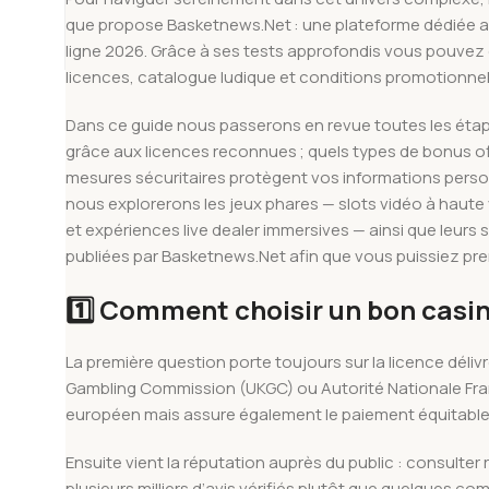
que propose Basketnews.Net : une plateforme dédiée a
ligne 2026. Grâce à ses tests approfondis vous pouvez 
licences, catalogue ludique et conditions promotionnel
Dans ce guide nous passerons en revue toutes les étap
grâce aux licences reconnues ; quels types de bonus o
mesures sécuritaires protègent vos informations personn
nous explorerons les jeux phares — slots vidéo à haute
et expériences live dealer immersives — ainsi que leur
publiées par Basketnews.Net afin que vous puissiez pre
1️⃣ Comment choisir un bon casin
La première question porte toujours sur la licence déli
Gambling Commission (UKGC) ou Autorité Nationale Franç
européen mais assure également le paiement équitabled
Ensuite vient la réputation auprès du public : consult
plusieurs milliers d’avis vérifiés plutôt que quelques co