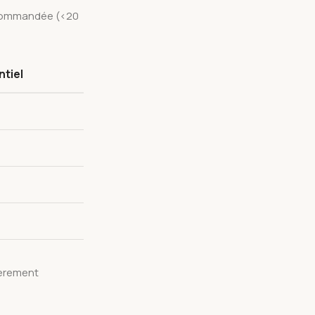
recommandée (<20
tiel
ièrement