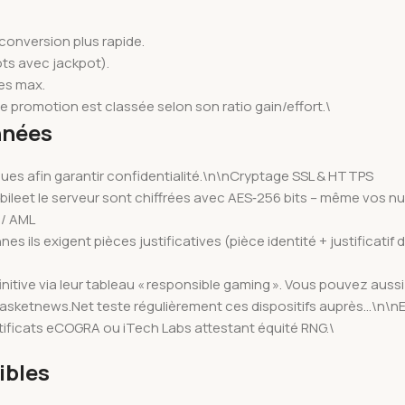
 conversion plus rapide.
lots avec jackpot).
nes max.
promotion est classée selon son ratio gain/effort.\
nnées
ues afin garantir confidentialité.\n\nCryptage SSL & HTTPS
le​et le serveur sont chiffrées avec AES‑256 bits – même vos n
 / AML
s exigent pièces justificatives (pièce identité + justificatif 
itive via leur tableau « responsible gaming ». Vous pouvez aussi 
asketnews.Net teste régulièrement ces dispositifs auprès…\n\nE
rtificats eCOGRA ou iTech Labs attestant équité RNG.\
ibles