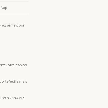
tsApp
serez armé pour
nt votre capital
portefeuille mais
on niveau VIP.