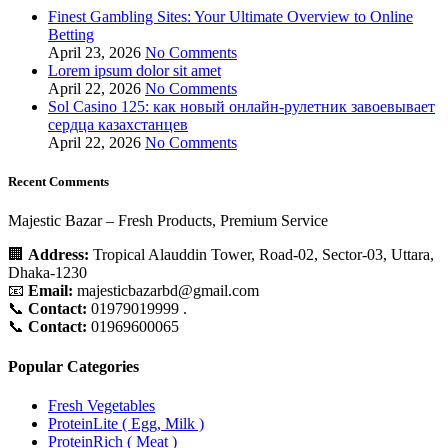
Finest Gambling Sites: Your Ultimate Overview to Online
Betting
April 23, 2026
No Comments
Lorem ipsum dolor sit amet
April 22, 2026
No Comments
Sol Casino 125: как новый онлайн‑рулетник завоевывает
сердца казахстанцев
April 22, 2026
No Comments
Recent Comments
Majestic Bazar – Fresh Products, Premium Service
🏢
Address:
Tropical Alauddin Tower, Road-02, Sector-03, Uttara,
Dhaka-1230
📧
Email:
majesticbazarbd@gmail.com
📞
Contact:
01979019999 .
📞
Contact:
01969600065
Popular Categories
Fresh Vegetables
ProteinLite ( Egg, Milk )
ProteinRich ( Meat )