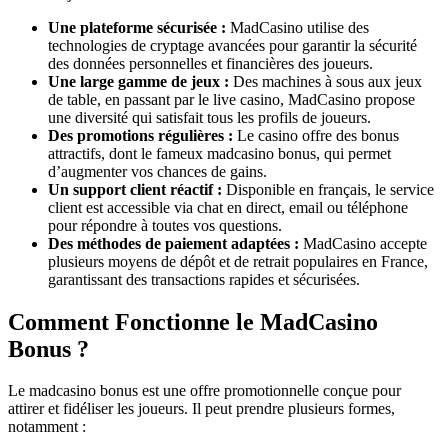
Une plateforme sécurisée :
MadCasino utilise des
technologies de cryptage avancées pour garantir la sécurité
des données personnelles et financières des joueurs.
Une large gamme de jeux :
Des machines à sous aux jeux
de table, en passant par le live casino, MadCasino propose
une diversité qui satisfait tous les profils de joueurs.
Des promotions régulières :
Le casino offre des bonus
attractifs, dont le fameux madcasino bonus, qui permet
d’augmenter vos chances de gains.
Un support client réactif :
Disponible en français, le service
client est accessible via chat en direct, email ou téléphone
pour répondre à toutes vos questions.
Des méthodes de paiement adaptées :
MadCasino accepte
plusieurs moyens de dépôt et de retrait populaires en France,
garantissant des transactions rapides et sécurisées.
Comment Fonctionne le MadCasino
Bonus ?
Le madcasino bonus est une offre promotionnelle conçue pour
attirer et fidéliser les joueurs. Il peut prendre plusieurs formes,
notamment :