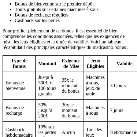
Bonus de bienvenue sur le premier dépôt
Tours gratuits sur certaines machines à sous
Bonus de recharge réguliers
Cashback sur les pertes
Pour profiter pleinement de ce bonus, il est essentiel de bien
comprendre les conditions associées, telles que les exigences de
mise, les jeux éligibles et la durée de validité. Voici un tableau
récapitulatif des principales caractéristiques du madcasino bonus :
Type de
Exigence
Jeux
Montant
Validité
Bonus
de Mise
Éligibles
Jusqu’à
Machines
35x le
Bonus de
500€ +
à sous,
montant
30 jours
bienvenue
100 tours
jeux de
du bonus
gratuits
table
50%
30x le
Bonus de
Machines
jusqu’à
montant
7 jours
recharge
à sous
200€
du bonus
10% sur
Cashback
Tous les
les pertes
Aucun
Hebdomadair
hebdomadaire
jeux