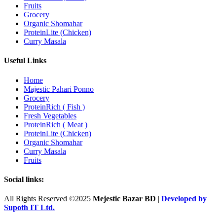
Fruits
Grocery
Organic Shomahar
ProteinLite (Chicken)
Curry Masala
Useful Links
Home
Majestic Pahari Ponno
Grocery
ProteinRich ( Fish )
Fresh Vegetables
ProteinRich ( Meat )
ProteinLite (Chicken)
Organic Shomahar
Curry Masala
Fruits
Social links:
All Rights Reserved ©2025
Mejestic Bazar BD
|
Developed by
Supoth IT Ltd.