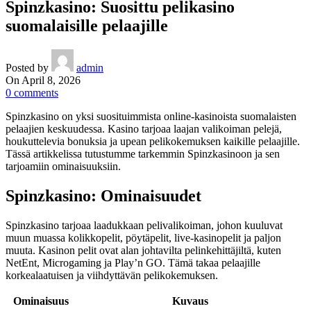
Spinzkasino: Suosittu pelikasino
suomalaisille pelaajille
Posted by
admin
On April 8, 2026
0
comments
Spinzkasino on yksi suosituimmista online-kasinoista suomalaisten
pelaajien keskuudessa. Kasino tarjoaa laajan valikoiman pelejä,
houkuttelevia bonuksia ja upean pelikokemuksen kaikille pelaajille.
Tässä artikkelissa tutustumme tarkemmin Spinzkasinoon ja sen
tarjoamiin ominaisuuksiin.
Spinzkasino: Ominaisuudet
Spinzkasino tarjoaa laadukkaan pelivalikoiman, johon kuuluvat
muun muassa kolikkopelit, pöytäpelit, live-kasinopelit ja paljon
muuta. Kasinon pelit ovat alan johtavilta pelinkehittäjiltä, kuten
NetEnt, Microgaming ja Play’n GO. Tämä takaa pelaajille
korkealaatuisen ja viihdyttävän pelikokemuksen.
Ominaisuus
Kuvaus