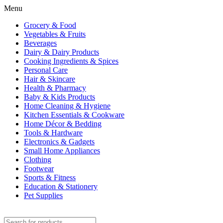
Menu
Grocery & Food
Vegetables & Fruits
Beverages
Dairy & Dairy Products
Cooking Ingredients & Spices
Personal Care
Hair & Skincare
Health & Pharmacy
Baby & Kids Products
Home Cleaning & Hygiene
Kitchen Essentials & Cookware
Home Décor & Bedding
Tools & Hardware
Electronics & Gadgets
Small Home Appliances
Clothing
Footwear
Sports & Fitness
Education & Stationery
Pet Supplies