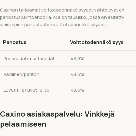
Caxinon tarjoamat voittotodennäköisyydet vaihtelevat eri
panostusvaihtoehdoilla. Alla on taulukko, jossa on esitetty
yleisimpien panostusten voittotodennäköisyydet:
Panostus
Voittotodennäköisyys
Punaraidat/mustaraidat
48,6%
Parillinen/pariton
48,6%
Luvut 1-18/luvut 19-36
48,6%
Caxino asiakaspalvelu: Vinkkejä
pelaamiseen