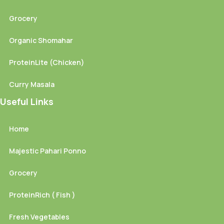
Grocery
Organic Shomahar
ProteinLite (Chicken)
Curry Masala
Useful Links
Home
Majestic Pahari Ponno
Grocery
ProteinRich ( Fish )
Fresh Vegetables