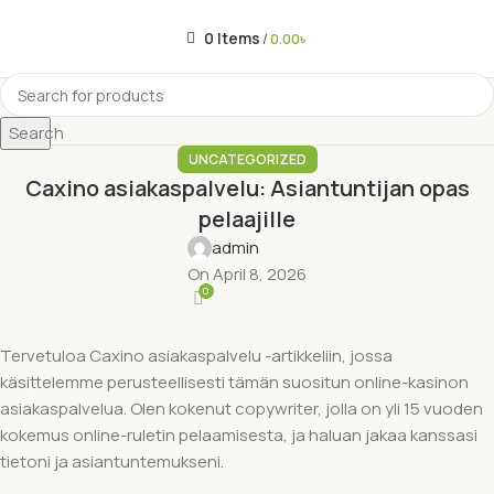
0
Items
/
0.00
৳
Search
UNCATEGORIZED
Caxino asiakaspalvelu: Asiantuntijan opas
pelaajille
admin
On April 8, 2026
0
Tervetuloa Caxino asiakaspalvelu -artikkeliin, jossa
käsittelemme perusteellisesti tämän suositun online-kasinon
asiakaspalvelua. Olen kokenut copywriter, jolla on yli 15 vuoden
kokemus online-ruletin pelaamisesta, ja haluan jakaa kanssasi
tietoni ja asiantuntemukseni.