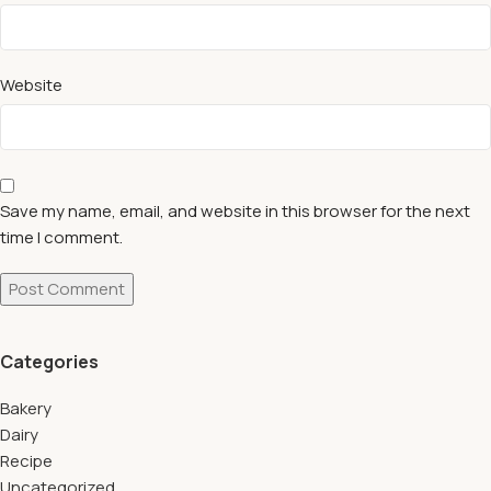
Website
Save my name, email, and website in this browser for the next
time I comment.
Categories
Bakery
Dairy
Recipe
Uncategorized