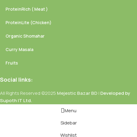
ProteinRich ( Meat )
ProteinLite (Chicken)
Organic Shomahar
Curry Masala
Fruits
Social links:
All Rights Reserved ©2025
Mejestic Bazar BD
|
Developed by
Supoth IT Ltd.
Menu
Sidebar
Wishlist