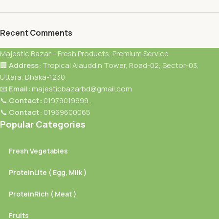
Recent Comments
Majestic Bazar – Fresh Products, Premium Service
🏢
Address:
Tropical Alauddin Tower, Road-02, Sector-03,
Uttara, Dhaka-1230
📧
Email:
majesticbazarbd@gmail.com
📞
Contact:
01979019999 .
📞
Contact:
01969600065
Popular Categories
Fresh Vegetables
ProteinLite ( Egg, Milk )
ProteinRich ( Meat )
Fruits