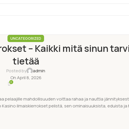
UNCATEGORIZED
rokset – Kaikki mitä sinun tarv
tietää
Posted by
admin
On April 8, 2026
0
oaa pelaajille mahdollisuuden voittaa rahaa ja nauttia jännitykses
 Kasino ilmaiskierrokset pelistä, sen ominaisuuksista, eduista ja 