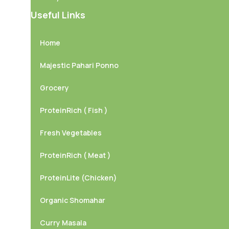
Useful Links
Home
Majestic Pahari Ponno
Grocery
ProteinRich ( Fish )
Fresh Vegetables
ProteinRich ( Meat )
ProteinLite (Chicken)
Organic Shomahar
Curry Masala