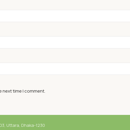
he next time I comment.
03, Uttara, Dhaka-1230