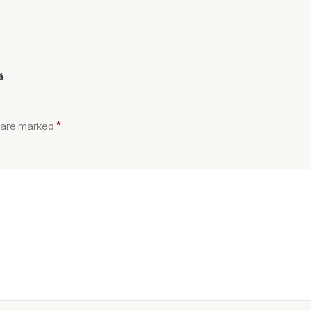
ä
*
s are marked