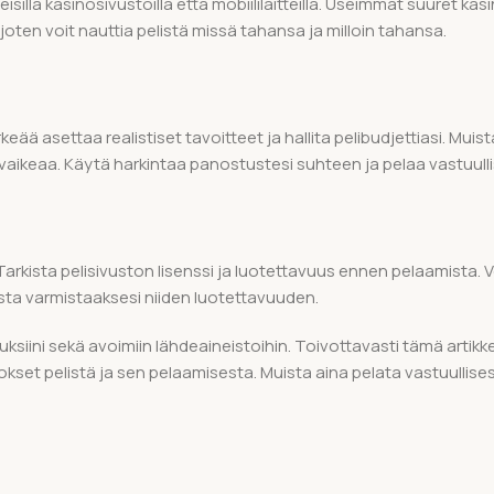
isillä kasinosivustoilla että mobiililaitteilla. Useimmat suuret kas
, joten voit nauttia pelistä missä tahansa ja milloin tahansa.
eää asettaa realistiset tavoitteet ja hallita pelibudjettiasi. Muist
ikeaa. Käytä harkintaa panostustesi suhteen ja pelaa vastuulli
ä. Tarkista pelisivuston lisenssi ja luotettavuus ennen pelaamista.
sta varmistaaksesi niiden luotettavuuden.
ksiini sekä avoimiin lähdeaineistoihin. Toivottavasti tämä artikke
t pelistä ja sen pelaamisesta. Muista aina pelata vastuullisest