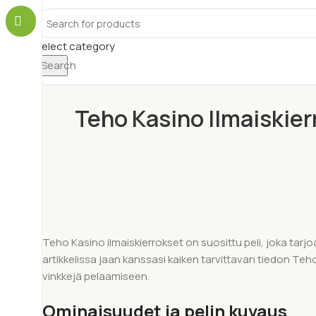
Select category
Search
Teho Kasino Ilmaiskier
Teho Kasino ilmaiskierrokset on suosittu peli, joka tarj
artikkelissa jaan kanssasi kaiken tarvittavan tiedon Teho
vinkkejä pelaamiseen.
Ominaisuudet ja pelin kuvaus