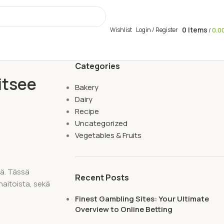
0
Items
Wishlist
Login / Register
/
0.0
Categories
itsee
Bakery
Dairy
Recipe
Uncategorized
Vegetables & Fruits
tä. Tässä
Recent Posts
haitoista, sekä
Finest Gambling Sites: Your Ultimate
Overview to Online Betting